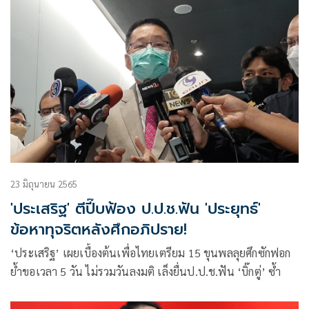
23 มิถุนายน 2565
'ประเสริฐ' ตีปี๊บฟ้อง ป.ป.ช.ฟัน 'ประยุทธ์'
ข้อหาทุจริตหลังศึกอภิปราย!
‘ประเสริฐ’ เผยเบื้องต้นเพื่อไทยเตรียม 15 ขุนพลลุยศึกซักฟอก
ย้ำขอเวลา 5 วัน ไม่รวมวันลงมติ เล็งยื่นป.ป.ช.ฟัน ‘บิ๊กตู่’ ซ้ำ