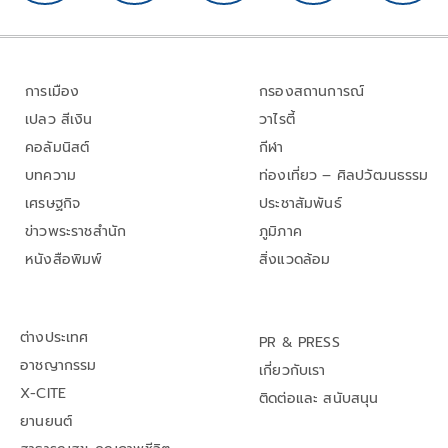
การเมือง
กรองสถานการณ์
เปลว สีเงิน
วาไรตี้
คอลัมนิสต์
กีฬา
บทความ
ท่องเที่ยว – ศิลปวัฒนธรรม
เศรษฐกิจ
ประชาสัมพันธ์
ข่าวพระราชสำนัก
ภูมิภาค
หนังสือพิมพ์
สิ่งแวดล้อม
ต่างประเทศ
PR & PRESS
อาชญากรรม
เกี่ยวกับเรา
X-CITE
ติดต่อและ สนับสนุน
ยานยนต์