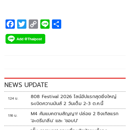
F
T
C
Li
S
ac
wi
o
n
h
e
tt
p
e
ar
b
er
y
e
o
Li
o
n
k
k
NEWS UPDATE
808 Festival 2026 ไลน์อัปแรกสุดยิ่งใหญ่
1:24 น.
ระเบิดความมันส์ 2 วันเต็ม 2-3 ต.ค.นี้
M4 คัมแบคตามสัญญา! ปล่อย 2 ซิงเกิลแรก
1:16 น.
'อะดรีนาลีน' และ 'ชอบU'