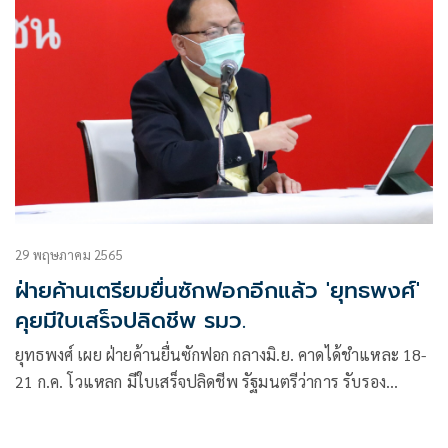
29 พฤษภาคม 2565
ฝ่ายค้านเตรียมยื่นซักฟอกอีกแล้ว 'ยุทธพงศ์'
คุยมีใบเสร็จปลิดชีพ รมว.
ยุทธพงศ์ เผย ฝ่ายค้านยื่นซักฟอก กลางมิ.ย. คาดได้ชำแหละ 18-
21 ก.ค. โวแหลก มีใบเสร็จปลิดชีพ รัฐมนตรีว่าการ รับรอง
ส.ส.หญิง ทนดูไม่ได้เดินออกไปร้องไห้