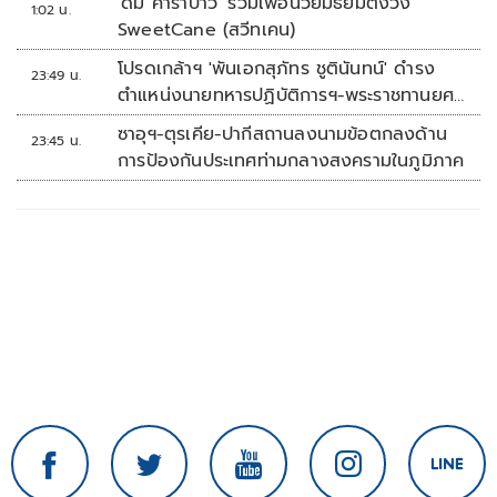
'ดั๊ม คาราบาว' รวมเพื่อนวัยมัธยมตั้งวง
1:02 น.
SweetCane (สวีทเคน)
โปรดเกล้าฯ 'พันเอกสุภัทร ชูตินันทน์' ดำรง
23:49 น.
ตำแหน่งนายทหารปฏิบัติการฯ-พระราชทานยศ
'พลตรี'
ซาอุฯ-ตุรเคีย-ปากีสถานลงนามข้อตกลงด้าน
23:45 น.
การป้องกันประเทศท่ามกลางสงครามในภูมิภาค