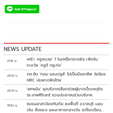
ac
wi
o
n
h
e
tt
p
e
ar
b
er
y
e
o
Li
o
n
k
k
NEWS UPDATE
เศร้า ‘ครูหมวย’ 1 ในเหยื่อกราดยิง เพิ่งรับ
21:14 น.
รางวัล ‘ครูดี ครูเก่ง’
กต.ซัด 'ทอม แอนดรูส์' ไม่เป็นมืออาชีพ จ่อร้อง
20:51 น.
HRC ปมพาดพิงไทย
'ยศชนัน' รุดบริจาคเลือดช่วยผู้บาดเจ็บเหตุยิง
20:31 น.
รร.เทพศิรินทร์ ชวนประชาชนร่วมบริจาค
ชมรมอาสาป้องกันภัย ลงพื้นที่ จ.ราชบุรี มอบ
19:52 น.
เงิน สิ่งของ และอาหารกลางวัน แก่โรงเรียน