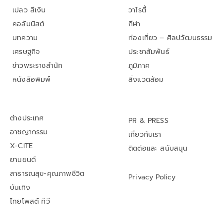
เปลว สีเงิน
วาไรตี้
คอลัมนิสต์
กีฬา
บทความ
ท่องเที่ยว – ศิลปวัฒนธรรม
เศรษฐกิจ
ประชาสัมพันธ์
ข่าวพระราชสำนัก
ภูมิภาค
หนังสือพิมพ์
สิ่งแวดล้อม
ต่างประเทศ
PR & PRESS
อาชญากรรม
เกี่ยวกับเรา
X-CITE
ติดต่อและ สนับสนุน
ยานยนต์
สาธารณสุข-คุณภาพชีวิต
Privacy Policy
บันเทิง
ไทยโพสต์ ทีวี