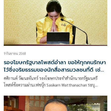
9 กันยายน 2568
รองโฆษกรัฐบาลโพสต์อำลา ขอให้ทุกคนรักษา
ไว้ซึ่งจริยธรรมของนักสื่อสารมวลชนที่ดี เช่นนี้
ตลอดไป
ศศิกานต์ วัฒนะจันทร์ รองโฆษกประจำสำนักนายกรัฐมนตรี
โพสต์ข้อความผ่านเฟซบุ๊ก Sasikarn Watthanachan ระบุ
ข้อความว่า ถึง