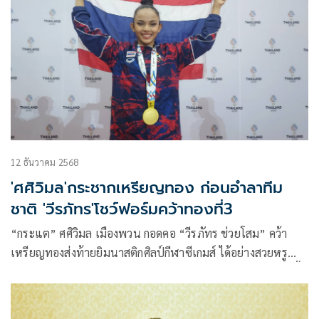
12 ธันวาคม 2568
'ศศิวิมล'กระชากเหรียญทอง ก่อนอำลาทีม
ชาติ 'วีรภัทร'โชว์ฟอร์มคว้าทองที่3
“กระแต” ศศิวิมล เมืองพวน กอดคอ “วีรภัทร ช่วยโสม” คว้า
เหรียญทองส่งท้ายยิมนาสติกศิลป์กีฬาซีเกมส์ ได้อย่างสวยหรู
พร้อมกับประกาศอำลาทีมชาติไทยแบบสง่างาม “ศรายุทธ” ปลื้ม
ผลงานตามเป้า ที่เหลือรอลุ้น เพิ่มจากยิมนาสติกลีลา และ ยิมแอ
โรบิก ลั่นมีเพิ่มอย่างน้อย 2 เหรียญทอง