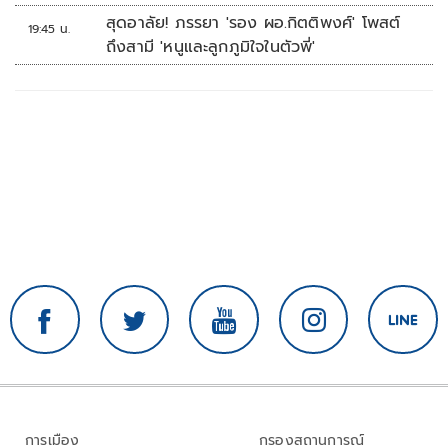
บ้านหนองน้ำใส
สุดอาลัย! ภรรยา 'รอง ผอ.กิตติพงศ์' โพสต์
19:45 น.
ถึงสามี 'หนูและลูกภูมิใจในตัวพี่'
การเมือง
กรองสถานการณ์