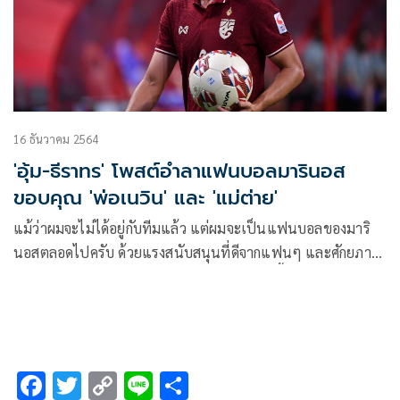
16 ธันวาคม 2564
'อุ้ม-ธีราทร' โพสต์อำลาแฟนบอลมารินอส
ขอบคุณ 'พ่อเนวิน' และ 'แม่ต่าย'
แม้ว่าผมจะไม่ได้อยู่กับทีมแล้ว แต่ผมจะเป็นแฟนบอลของมาริ
นอสตลอดไปครับ ด้วยแรงสนับสนุนที่ดีจากแฟนๆ และศักยภาพ
ของเพื่อนร่วมทีมทุกคน ผมเชื่อว่าสโมสรแห่งนี้จะเติบโต และ
ประสบความสำเร็จได้มากกว่านี้ เหนือสิ่งอื่นใดผมหวังว่าสักวัน
หนึ่งจะได้กลับมาที่นี่อีกครั้ง ไม่ว่าจะด้วยฐานะอะไรก็ตามครับ
F
T
C
Li
S