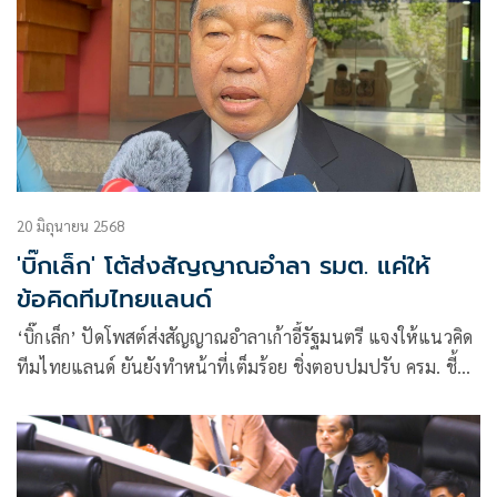
20 มิถุนายน 2568
'บิ๊กเล็ก' โต้ส่งสัญญาณอำลา รมต. แค่ให้
ข้อคิดทีมไทยแลนด์
‘บิ๊กเล็ก’ ปัดโพสต์ส่งสัญญาณอำลาเก้าอี้รัฐมนตรี แจงให้แนวคิด
ทีมไทยแลนด์ ยันยังทำหน้าที่เต็มร้อย ชิ่งตอบปมปรับ ครม. ชี้
เป็นเรื่องการเมือง