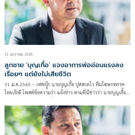
31 มกราคม 2565
ลูกชาย 'บุญเกื้อ' แจงอาการพ่ออ่อนแรงลง
เรื่อยๆ แต่ยังไม่เสียชีวิต
31 ม.ค.2565 – เฟซบุุ๊ก นายบุญเกื้อ ปุสสเทโว ทีมโฆษกพรรค
ไทยภักดี โพสต์ข้อความว่า แจ้งข่าว ตามที่มีข่าวว่า นายบุญเกื้อ
ปุสสเทโว เสียชีวิตแล้วนั้น ไม่เป็นความจริง