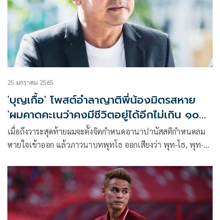
25 มกราคม 2565
'บุญเกื้อ' โพสต์อำลาญาติพี่น้องมิตรสหาย
'ผมคาดคะเนว่าคงมีชีวิตอยู่ได้อีกไม่เกิน ๑๐
วัน'!
เมื่อถึงวาระสุดท้ายผมจะตั้งจิตกำหนดอานาปานัสสติกำหนดลม
หายใจเข้าออก แล้วภาวนาบทพุทโธ ออกเสียงว่า พุท-โธ, พุท-
โธ, พุท-โธ จนค่อยๆหมดแรงดับไปด้วยอาการอันสงบ