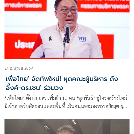
24 เมษายน 2569
'เพื่อไทย' จัดทัพใหม่! ผุดคณะผู้บริหาร ดึง
'อิ๊งค์-ดร.เชน' ร่วมวง
‘เพื่อไทย’ ตั้ง กก.บห. เพิ่มอีก 13 คน ‘จุลพันธ์’ ชูโครงสร้างใหม่
มีเจ้าภาพรับผิดชอบแต่ละพื้นที่ เมินคนนอกมองพรรควิกฤต ผุด
คณะผู้บริหารขับเคลื่อน ดึง ‘แพทองธาร-ยศชนัน’ นั่งกุนซือ