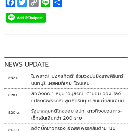
F
T
C
Li
S
ac
wi
o
n
h
e
tt
p
e
ar
b
er
y
e
o
Li
o
n
k
k
NEWS UPDATE
ไม่พลาด! 'มงคลกิตติ์' ร่วมวงปมยิงเทพศิรินทร์
8:52 น.
นนทบุรี เผยผมก็เคย 'โดนเล่น'
สว.อังคณา หนุน 'อนุสรณ์' ต้านมิน ออง ไลง์
8:28 น.
แปลกใจพรรคส้มพูดสิทธิมนุษยชนแต่กลับเงียบ
รัฐบาลลุยคดีโกงสอบ อปท. สาวถึงขบวนการ-
8:20 น.
เช็กเส้นเงินกว่า 200 ราย
อดีตบิ๊กข่าวกรอง อัดสส.พรรคส้มต้าน 'มิน
8:02 น.