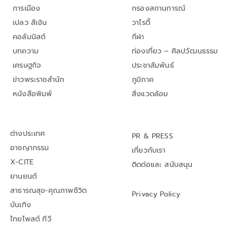
การเมือง
กรองสถานการณ์
เปลว สีเงิน
วาไรตี้
คอลัมนิสต์
กีฬา
บทความ
ท่องเที่ยว – ศิลปวัฒนธรรม
เศรษฐกิจ
ประชาสัมพันธ์
ข่าวพระราชสำนัก
ภูมิภาค
หนังสือพิมพ์
สิ่งแวดล้อม
ต่างประเทศ
PR & PRESS
อาชญากรรม
เกี่ยวกับเรา
X-CITE
ติดต่อและ สนับสนุน
ยานยนต์
สาธารณสุข-คุณภาพชีวิต
Privacy Policy
บันเทิง
ไทยโพสต์ ทีวี