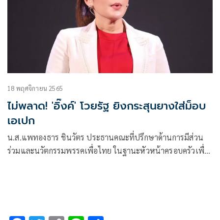
18 พฤศจิกายน 2565
ไม่พลาด! 'อิ๊งค์' โวยรัฐ ยิงกระสุนยางใส่ม็อบ
เอเปก
น.ส.แพทองธาร ชินวัตร ประธานคณะที่ปรึกษาด้านการมีส่วน
ร่วมและนวัตกรรมพรรคเพื่อไทย ในฐานะหัวหน้าครอบครัวเพื่อ
ไทย ทวีตข้อความว่า การแสดงความเห็นแบบสันติ