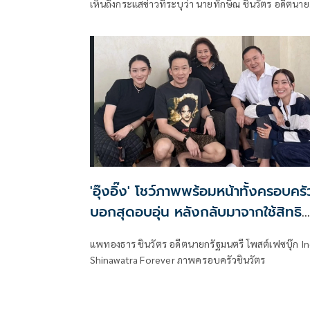
เห็นถึงกระแสข่าวที่ระบุว่า นายทักษิณ ชินวัตร อดีตนา
รัฐมนตรี เป็นผู้มีบทบาทสำคัญในการแก้ไขปัญหาการส่
ออกกุ้งไทยไปยังประเทศมาเลเซีย โดยระบุว่า ข่าวดังกล่
เป็นเพียงการสร้างกระแสจากผู้สนับสนุนทางการเมือง
เท่านั้น
'อุ๊งอิ๊ง' โชว์ภาพพร้อมหน้าทั้งครอบครั
บอกสุดอบอุ่น หลังกลับมาจากใช้สิทธิ
เลือกตั้งผู้ว่า กทม.
แพทองธาร ชินวัตร อดีตนายกรัฐมนตรี โพสต์เฟซบุ๊ก I
Shinawatra Forever ภาพครอบครัวชินวัตร