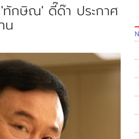
! 'ทักษิณ' ดี๊ด๊า ประกาศ
ลาน
N