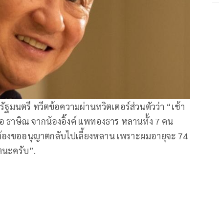
ัฐมนตรี ทวีตข้อความผ่านทวิตเตอร์ส่วนตัวว่า “เช้า
ชื่อ ธาษิณ จากน้องอิ๊งค์ แพทองธาร หลานทั้ง 7 คน
ต้องขออนุญาตกลับไปเลี้ยงหลาน เพราะผมอายุจะ 74
าตนะครับ”.