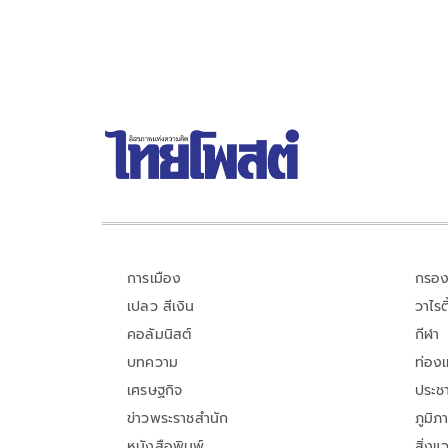
การเมือง
กรอง
เปลว สีเงิน
วาไรตี
คอลัมนิสต์
กีฬา
บทความ
ท่อง
เศรษฐกิจ
ประชา
ข่าวพระราชสำนัก
ภูมิภ
หนังสือพิมพ์
สิ่งแ