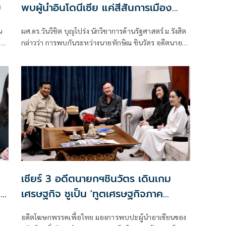
ย
พบผู้นำอินโดนีเซีย แค่สีสันการเมือง
เผย 'ปราโบโว' เพื่อนเก่าทักษิณ พบกัน
น
ผศ.ดร.วันวิชิต บุญโปร่ง นักวิชาการด้านรัฐศาสตร์ ม.รังสิต
ไม่ใช่แปลก ย้ำ นานาชาติเข้าใจ นายกฯ-
าว
กล่าวว่า การพบกันระหว่างนายทักษิณ ชินวัตร อดีตนายก
รัฐบาล ผู้มีอำนาจตัวจริง
รัฐมนตรี กับนายปราโบโว ซูเบียนโต ประธานาธิบดี
อินโดนีเซีย ไม่ใช่เรื่องผิดปกติ เพราะทั้งสองมีความสัมพันธ์
ส่วนตัวที่สั่งสมมาเป็นเวลานาน ภาพที่ออกมา เป็นสีสัน
การเมืองเท่านั้น
เชียร์ 3 อดีตนายกฯชินวัตร เดินเกม
ทย
เศรษฐกิจ ชูเป็น 'ทูตเศรษฐกิจภาค
ประชาชน'
อดีตโฆษกพรรคเพื่อไทย มองการพบปะผู้นำอาเซียนของ