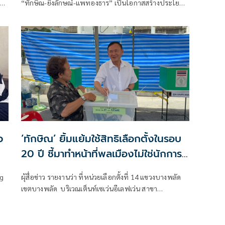
ยก
“ทักษิณ-ยิ่งลักษณ์-แพทองธาร” เป็นโอกาสสร้างประโยชน์
ง
ทางเศรษฐกิจ ย้ำไม่ใช่การวัดพลังการเมือง แต่เป็นการใช้
าว
คอนเนกชันส่วนตัวช่วยเปิดตลาดใหม่ ดึงการลงทุน พร้อม
วอนกลุ่มที่จับตาเลิกมองด้วยอคติ หันมามองผลลัพธ์ต่อ
ประชาชน
ว
‘ทักษิณ’ ยิ้มแย้มใช้สิทธิเลือกตั้งในรอบ
20 ปี ชี้มาทำหน้าที่พลเมืองไม่ใช่นักการ
เมือง
ng
ผุ้สื่อข่าว รายงานว่า ที่หน่วยเลือกตั้งที่ 14 แขวงบางพลัด
เขตบางพลัด บริเวณเต็นท์เซเว่นอีเลฟเว่น สาขา
จรัญสนิทวงศ์ 69 เป็นไปอย่างคึกคักและได้รับความสนใจ
จากกองทัพสื่อมวลชนเป็นพิเศษ