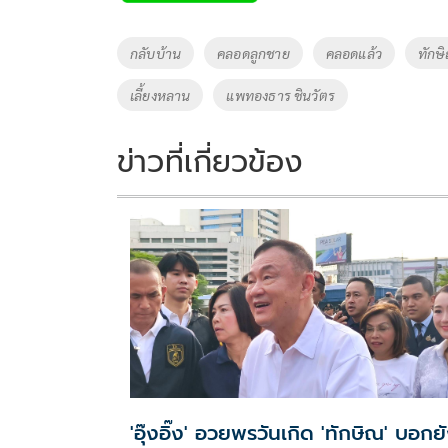
b
er
y
e
o
Li
Tags
กลับบ้าน
คลอดลูกชาย
คลอดแล้ว
ทักษิ
o
n
เลี้ยงหลาน
แพทองธาร ชินวัตร
k
k
ข่าวที่เกี่ยวข้อง
'อุ๊งอิ๊ง' อวยพรวันเกิด 'ทักษิณ' บอกย