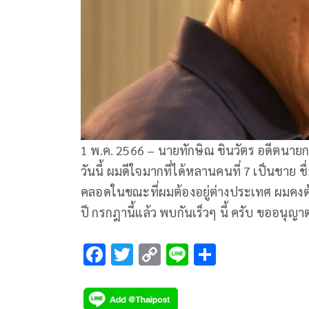
1 พ.ค. 2566 – นายทักษิณ ชินวัตร อดีตนายกร
วันนี้ ผมดีใจมากที่ได้หลานคนที่ 7 เป็นชาย 
คลอดในขณะที่ผมต้องอยู่ต่างประเทศ ผมคง
ปี กรกฎานี้แล้ว พบกันเร็วๆ นี้ ครับ ขออนุญ
F
T
C
Li
S
ac
wi
o
n
h
e
tt
p
e
ar