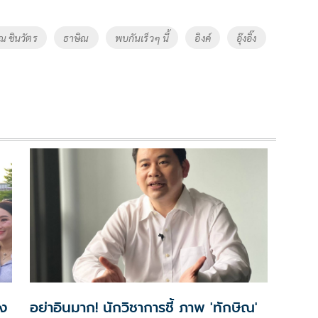
ณ ชินวัตร
ธาษิณ
พบกันเร็วๆ นี้
อิงค์
อุ๊งอิ๊ง
ัง
อย่าอินมาก! นักวิชาการชี้ ภาพ 'ทักษิณ'