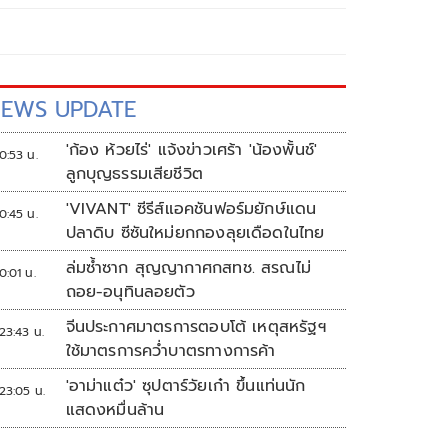
EWS UPDATE
'ก้อง ห้วยไร่' แจ้งข่าวเศร้า 'น้องพั้นช์'
0:53 น.
ลูกบุญธรรมเสียชีวิต
'VIVANT' ซีรีส์แอคชันฟอร์มยักษ์แดน
0:45 น.
ปลาดิบ ซีซันใหม่ยกกองลุยเดือดในไทย
ล่มซ้ำซาก สุญญากาศกสทช. สรณไม่
0:01 น.
ถอย-อนุทินลอยตัว
จีนประกาศมาตรการตอบโต้ เหตุสหรัฐฯ
23:43 น.
ใช้มาตรการคว่ำบาตรทางการค้า
'อาม่าแต๋ว' ซุปตาร์วัยเก๋า ขึ้นแท่นนัก
23:05 น.
แสดงหมื่นล้าน