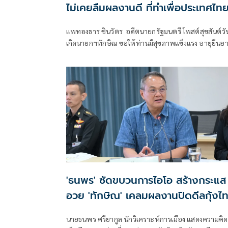
ไม่เคยลืมผลงานดี ที่ทำเพื่อประเทศไท
แพทองธาร ชินวัตร อดีตนายกรัฐมนตรี โพสต์สุขสันต์วั
เกิดนายกฯทักษิณ ขอให้ท่านมีสุขภาพแข็งแรง อายุยืนย
มีความสุขในทุกๆวัน
'ธนพร' ซัดขบวนการไอโอ สร้างกระแส
อวย 'ทักษิณ' เคลมผลงานปิดดีลกุ้งไ
กับมาเลเซีย
นายธนพร ศรียากูล นักวิเคราะห์การเมือง แสดงความคิด