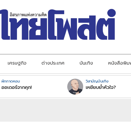
เศรษฐกิจ
ต่างประเทศ
บันเทิง
หนังสือพิม
ผักกาดหอม
วิสามัญบันเทิง
ออเดอร์จากคุก!
เหยียบย่ำหัวใจ?