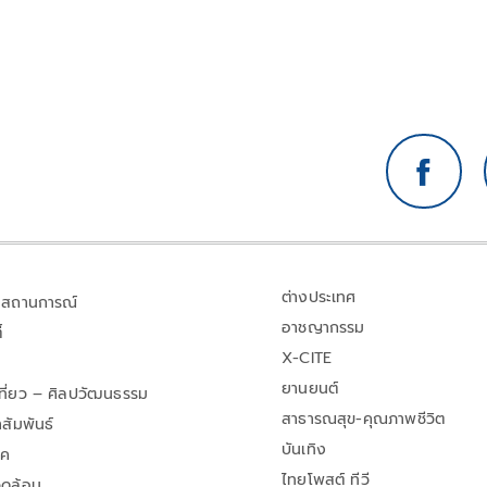
ต่างประเทศ
สถานการณ์
อาชญากรรม
้
X-CITE
ยานยนต์
เที่ยว – ศิลปวัฒนธรรม
สาธารณสุข-คุณภาพชีวิต
สัมพันธ์
บันเทิง
าค
ไทยโพสต์ ทีวี
วดล้อม