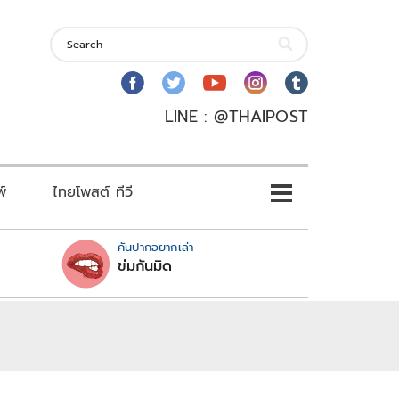
LINE : @THAIPOST
พ์
ไทยโพสต์ ทีวี
คันปากอยากเล่า
ข่มกันมิด