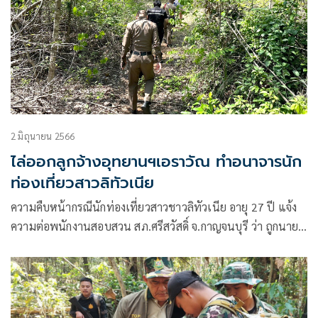
อุทยานแห่งชาติเอราวัณ จ.กาญจนบุรี หลังถูกคนร้ายใช้อาวุธปืน
ยิงได้รับบาดเจ็บสาหัสขณะปฏิบัติหน้าที่
2 มิถุนายน 2566
ไล่ออกลูกจ้างอุทยานฯเอราวัณ ทำอนาจารนัก
ท่องเที่ยวสาวลิทัวเนีย
ความคืบหน้ากรณีนักท่องเที่ยวสาวชาวลิทัวเนีย อายุ 27 ปี แจ้ง
ความต่อพนักงานสอบสวน สภ.ศรีสวัสดิ์ จ.กาญจนบุรี ว่า ถูกนาย
ปราโมทย์ คงขำ อายุ 24 ปี อยู่บ้านเลขที่ 137 หมู่ ต.ช่องสะเดา
อ.เมือง จ.กาญจนบุรี