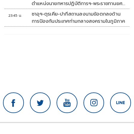
ตำแหน่งนายทหารปฏิบัติการฯ-พระราชทานยศ
'พลตรี'
ซาอุฯ-ตุรเคีย-ปากีสถานลงนามข้อตกลงด้าน
23:45 น.
การป้องกันประเทศท่ามกลางสงครามในภูมิภาค