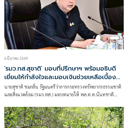
บาดเจ็บสาหัสจากการถูกคนร้ายใช้อาวุธปืนยิงขณะปฏิบัติหน้าที่
6 มีนาคม 2569
'รมว.ทส.สุชาติ' มอบที่ปรึกษาฯ พร้อมอธิบดี
เยี่ยมให้กำลังใจและมอบเงินช่วยเหลือเบื้อง
ต้น แก่ครอบครัว หน.สถานีฯไฟป่าสลักพระฯ
นายสุชาติ ชมกลิ่น รัฐมนตรีว่าการกระทรวงทรัพยากรธรรมชาติ
ก่อนเดินทางติดตามการสอบปากคำผู้ต้องหา
และสิ่งแวดล้อม (รมว.ทส.) มอบหมายให้ พล.ต.ต.นันทชาติ
ศุภมงคล ที่ปรึกษา รมว.ทส. พร้อมด้วย นายอรรถพล เจริญ
ชันษา อธิบดีกรมอุทยานแห่งชาติ สัตว์ป่า และพันธุ์พืช เดินทาง
เข้าเยี่ยมและให้กำลังใจครอบครัวของ นายวรุณ จันทร์สว่าง
หัวหน้าสถานีควบคุมไฟป่าสลักพระ-เอราวัณ และผู้ช่วยหัวหน้า