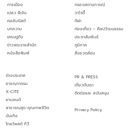
การเมือง
กรองสถานการณ์
เปลว สีเงิน
วาไรตี้
คอลัมนิสต์
กีฬา
บทความ
ท่องเที่ยว – ศิลปวัฒนธรรม
เศรษฐกิจ
ประชาสัมพันธ์
ข่าวพระราชสำนัก
ภูมิภาค
หนังสือพิมพ์
สิ่งแวดล้อม
ต่างประเทศ
PR & PRESS
อาชญากรรม
เกี่ยวกับเรา
X-CITE
ติดต่อและ สนับสนุน
ยานยนต์
สาธารณสุข-คุณภาพชีวิต
Privacy Policy
บันเทิง
ไทยโพสต์ ทีวี