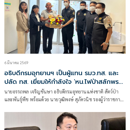
6 มีนาคม 2569
อธิบดีกรมอุทยานฯ เป็นผู้แทน รมว.ทส. และ
ปลัด ทส. เยี่ยมให้กำลังใจ 'หน.ไฟป่าสลักพระ'
หลังถูกลอบยิงสาหัส ขณะที่ครอบครัวและ
นายอรรถพล เจริญชันษา อธิบดีกรมอุทยานแห่งชาติ สัตว์ป่า
เพื่อนข้าราชการร่วมบริจาคโลหิตช่วยชีวิต
และพันธุ์พืช พร้อมด้วย นายวุฒิพงษ์ สุภัควนิช รองผู้ว่าราชการ
จังหวัดกาญจนบุรี เดินทางเข้าเยี่ยมอาการและให้กำลังใจ นาย
วรุณ จันทร์สว่าง หัวหน้าสถานีควบคุมไฟป่าสลักพระ-เอราวัณ
และผู้ช่วยหัวหน้าอุทยานแห่งชาติเอราวัณ จ.กาญจนบุรี ซึ่งได้รับ