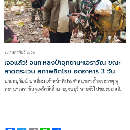
20 กุมภาพันธ์ 2566
เจอแล้ว! จนท.หลงป่าอุทยานฯเอราวัณ ขณะ
ลาดตระเวน สภาพอิดโรย อดอาหาร 3 วัน
นายอนุวัฒน์ นาเอี่ยม เจ้าหน้าที่ประจำหน่วยฯ ถ้ำพระธาตุ อุ
ทยานฯเอราวัณ อ.ศรีสวัสดิ์ จ.กาญจนบุรี หายตัวไปขณะออกเดิน
ลาดตระเวน ในพื้นที่ป่าลำต้น-ถ้ำพระธาตุ พร้อมคณะ 6 นาย
โดยเจ้าหน้าที่กว่า100นาย ปูพรมค้นป่า เพื่อติดตามตัวแต่ยังไม่
พบ