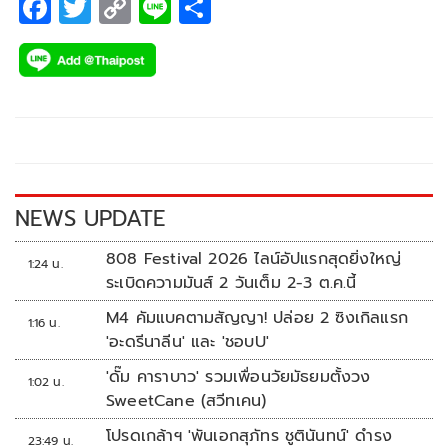
F
T
C
Li
S
ac
wi
o
n
h
e
tt
p
e
ar
b
er
y
e
o
Li
o
n
k
k
NEWS UPDATE
808 Festival 2026 ไลน์อัปแรกสุดยิ่งใหญ่
1:24 น.
ระเบิดความมันส์ 2 วันเต็ม 2-3 ต.ค.นี้
M4 คัมแบคตามสัญญา! ปล่อย 2 ซิงเกิลแรก
1:16 น.
'อะดรีนาลีน' และ 'ชอบU'
'ดั๊ม คาราบาว' รวมเพื่อนวัยมัธยมตั้งวง
1:02 น.
SweetCane (สวีทเคน)
โปรดเกล้าฯ 'พันเอกสุภัทร ชูตินันทน์' ดำรง
23:49 น.