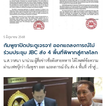
5 มิถุนายน 2568
กัมพูชาปิดประตูเจรจา! ออกแถลงการณ์ไม่
ร่วมประชุม JBC ส่ง 4 พื้นที่พิพาทสู่ศาลโลก
น.ส.วาสนา นาน่วม ผู้สื่อข่าวชื่อดังสายทหาร ได้โพสต์ข้อความ
ผ่านเฟซบุ๊กว่า กัมพูชา ออก แถลงการณ์ ยัน ส่ง 4 พื้นที่ เข้าสู่
ศาลโลก