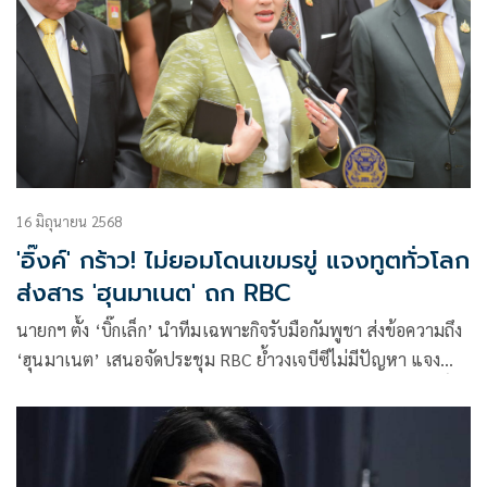
16 มิถุนายน 2568
'อิ๊งค์' กร้าว! ไม่ยอมโดนเขมรขู่ แจงทูตทั่วโลก
ส่งสาร 'ฮุนมาเนต' ถก RBC
นายกฯ ตั้ง ‘บิ๊กเล็ก’ นำทีมเฉพาะกิจรับมือกัมพูชา ส่งข้อความถึง
‘ฮุนมาเนต’ เสนอจัดประชุม RBC ย้ำวงเจบีซีไม่มีปัญหา แจง
เลือกทวิภาคีจารึกลายลักษณ์อักษรให้ทั่วโลกรับรู้ ลั่นไทยมีศักดิ์ศรี
ไม่ยอมถูกข่มขู่