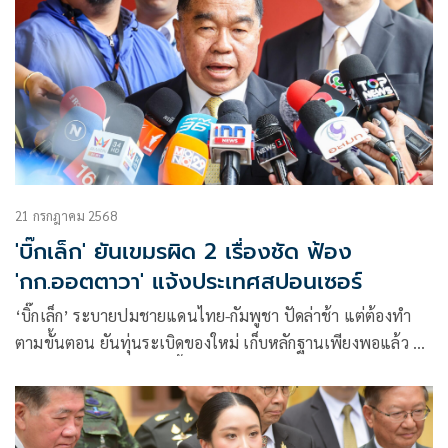
21 กรกฎาคม 2568
'บิ๊กเล็ก' ยันเขมรผิด 2 เรื่องชัด ฟ้อง
'กก.ออตตาวา' แจ้งประเทศสปอนเซอร์
‘บิ๊กเล็ก’ ระบายปมชายแดนไทย-กัมพูชา ปัดล่าช้า แต่ต้องทำ
ตามขั้นตอน ยันทุ่นระเบิดของใหม่ เก็บหลักฐานเพียงพอแล้ว รอ
ฟ้อง คกก.ออตตาวา ธ.ค.นี้ มั่นใจหลักฐานแน่น เขมรผิด 2 เรื่อง
ชัด