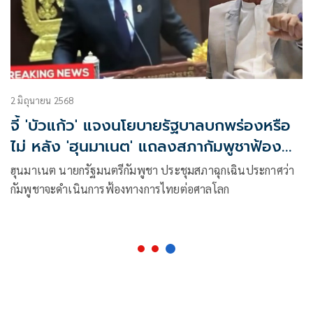
2 มิถุนายน 2568
จี้ 'บัวแก้ว' แจงนโยบายรัฐบาลบกพร่องหรือ
ไม่ หลัง 'ฮุนมาเนต' แถลงสภากัมพูชาฟ้อง
ไทยต่อศาลโลก
ฮุนมาเนต นายกรัฐมนตรีกัมพูชา ประชุมสภาฉุกเฉินประกาศว่า
กัมพูชาจะดำเนินการฟ้องทางการไทยต่อศาลโลก