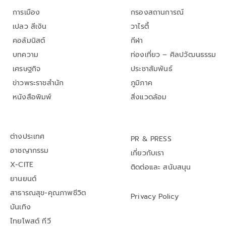
การเมือง
กรองสถานการณ์
เปลว สีเงิน
วาไรตี้
คอลัมนิสต์
กีฬา
บทความ
ท่องเที่ยว – ศิลปวัฒนธรรม
เศรษฐกิจ
ประชาสัมพันธ์
ข่าวพระราชสำนัก
ภูมิภาค
หนังสือพิมพ์
สิ่งแวดล้อม
ต่างประเทศ
PR & PRESS
อาชญากรรม
เกี่ยวกับเรา
X-CITE
ติดต่อและ สนับสนุน
ยานยนต์
สาธารณสุข-คุณภาพชีวิต
Privacy Policy
บันเทิง
ไทยโพสต์ ทีวี