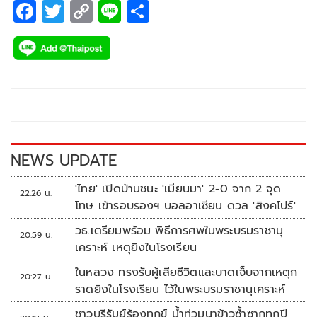
F
T
C
Li
S
ac
wi
o
n
h
e
tt
p
e
ar
b
er
y
e
o
Li
o
n
k
k
NEWS UPDATE
'ไทย' เปิดบ้านชนะ 'เมียนมา' 2-0 จาก 2 จุด
22:26 น.
โทษ เข้ารอบรองฯ บอลอาเซียน ดวล 'สิงคโปร์'
วธ.เตรียมพร้อม พิธีการศพในพระบรมราชานุ
20:59 น.
เคราะห์ เหตุยิงในโรงเรียน
ในหลวง ทรงรับผู้เสียชีวิตและบาดเจ็บจากเหตุก
20:27 น.
ราดยิงในโรงเรียน ไว้ในพระบรมราชานุเคราะห์
ชาวบุรีรัมย์ร้องทุกข์ น้ำท่วมนาข้าวซ้ำซากทุกปี