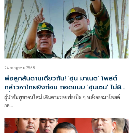
24 กรกฎาคม 2568
พ่อลูกสันดานเดียวกัน! 'ฮุน มาเนต' โพสต์
กล่าวหาไทยยิงก่อน ถอดแบบ 'ฮุนเซน' ไม่ผิด
เพี้ยน
ผู้นำกัมพูชาคนใหม่ เดินตามรอยพ่อเป๊ะ ๆ หลังออกมาโพสต์
กล…