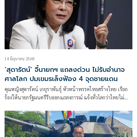
14 มิถุนายน 2568
‘สุดารัตน์’ จี้นายกฯ แถลงด่วน ไม่รับอำนาจ
ศาลโลก ปมเขมรเล็งฟ้อง 4 จุดชายแดน
คุณหญิงสุดารัตน์ เกยุราพันธุ์ หัวหน้าพรรคไทยสร้างไทย เรียก
ร้องให้นายกรัฐมนตรีรีบออกแถลงการณ์ แจ้งทั่วโลกว่าไทยไม่
ยอมรับอำนาจ ICJ หลัง “ฮุน มาเนต” และ “ฮุน เซน