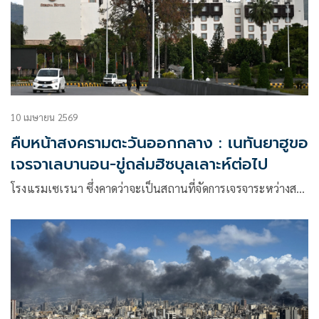
10 เมษายน 2569
คืบหน้าสงครามตะวันออกกลาง : เนทันยาฮูขอ
เจรจาเลบานอน-ขู่ถล่มฮิซบุลเลาะห์ต่อไป
โรงแรมเซเรนา ซึ่งคาดว่าจะเป็นสถานที่จัดการเจรจาระหว่างส…