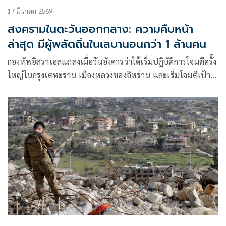
17 มีนาคม 2569
สงครามในตะวันออกกลาง: ความคืบหน้า
ล่าสุด มีผู้พลัดถิ่นในเลบานอนกว่า 1 ล้านคน
กองทัพอิสราเอลแถลงเมื่อวันอังคารว่าได้เริ่มปฏิบัติการโจมตีครั้ง
ใหญ่ในกรุงเตหะราน เมืองหลวงของอิหร่าน และเริ่มโจมตีเป้า
หมายของกลุ่มฮิซบอลลาห์ในกรุงเบรุต เมืองหลวงของเลบานอน