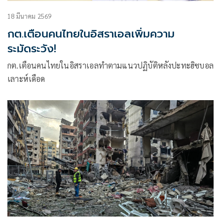
18 มีนาคม 2569
กต.เตือนคนไทยในอิสราเอลเพิ่มความ
ระมัดระวัง!
กต.เตือนคนไทยในอิสราเอลทำตามแนวปฏิบัติหลังปะทะฮิซบอล
เลาะห์เดือด