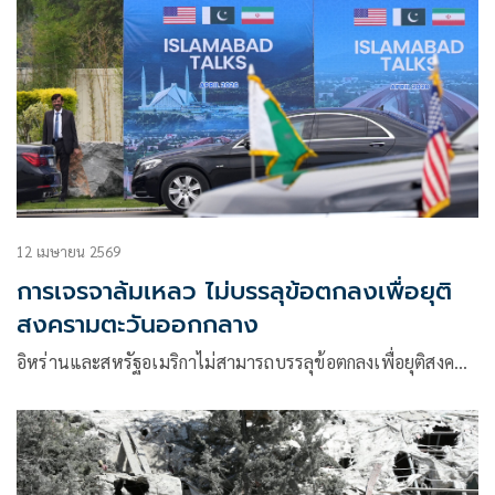
12 เมษายน 2569
การเจรจาล้มเหลว ไม่บรรลุข้อตกลงเพื่อยุติ
สงครามตะวันออกกลาง
อิหร่านและสหรัฐอเมริกาไม่สามารถบรรลุข้อตกลงเพื่อยุติสงค…