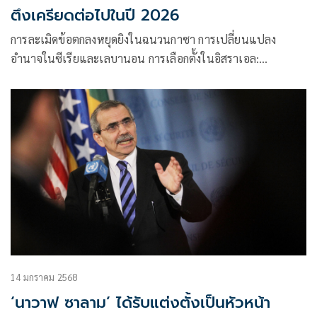
ตึงเครียดต่อไปในปี 2026
การละเมิดข้อตกลงหยุดยิงในฉนวนกาซา การเปลี่ยนแปลง
อำนาจในซีเรียและเลบานอน การเลือกตั้งในอิสราเอล:
สถานการณ์ในตะวันออกกลางยังคงเปราะบางและตึงเครียดในปี
2026
14 มกราคม 2568
‘นาวาฟ ซาลาม’ ได้รับแต่งตั้งเป็นหัวหน้า