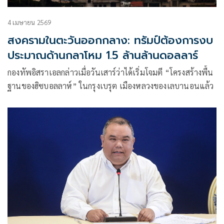
4 เมษายน 2569
สงครามในตะวันออกกลาง: ทรัมป์ต้องการงบ
ประมาณด้านกลาโหม 1.5 ล้านล้านดอลลาร์
กองทัพอิสราเอลกล่าวเมื่อวันเสาร์ว่าได้เริ่มโจมตี “โครงสร้างพื้น
ฐานของฮิซบอลลาห์” ในกรุงเบรุต เมืองหลวงของเลบานอนแล้ว