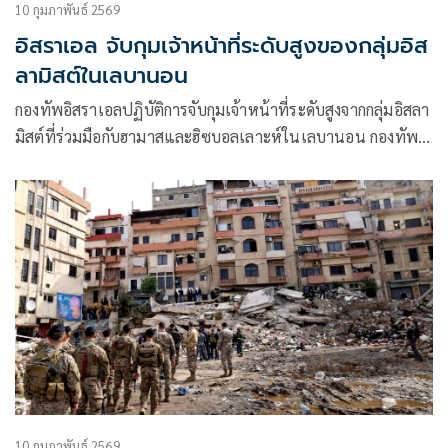
10 กุมภาพันธ์ 2569
อิสราเอล จับกุมเจ้าหน้าที่ระดับสูงของกลุ่มอิส
ลามิสต์ในเลบานอน
กองทัพอิสราเอลปฏิบัติการจับกุมเจ้าหน้าที่ระดับสูงจากกลุ่มอิสลา
มิสต์ที่ร่วมมือกับฮามาสและฮิซบอลเลาะห์ในเลบานอน กองทัพ
แถลงเมื่อวันจัน
10 กุมภาพันธ์ 2569