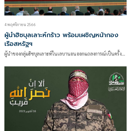
4 พฤศจิกายน 2566
ผู้นำฮิซบุลเลาะห์กร้าว พร้อมเผชิญหน้ากอง
เรือสหรัฐฯ
ผู้นำของกลุ่มฮิซบุลเลาะห์ในเลบานอนออกแถลงการณ์เป็นครั้ง…