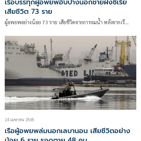
เรือบรรทุกผู้อพยพอับปางนอกชายฝั่งซีเรีย
เสียชีวิต 73 ราย
ผู้อพยพอย่างน้อย 73 ราย เสียชีวิตจากการจมน้ำ หลังจากเรื…
24 เมษายน 2565
เรือผู้อพยพล่มนอกเลบานอน เสียชีวิตอย่าง
น้อย 6 ราย รอดตาย 48 คน