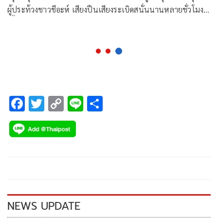
ผู้ประท้วงชาวชีอะห์ เสียงปืนเสียงระเบิดสนั่นนานหลายชั่วโมง
เบื้องต้นมีคนเสียชีวิตอย่างน้อย 6 คน บาดเจ็บ 30 คน
F
T
C
Li
S
ac
wi
o
n
h
e
tt
p
e
ar
b
er
y
e
o
Li
o
n
k
k
NEWS UPDATE