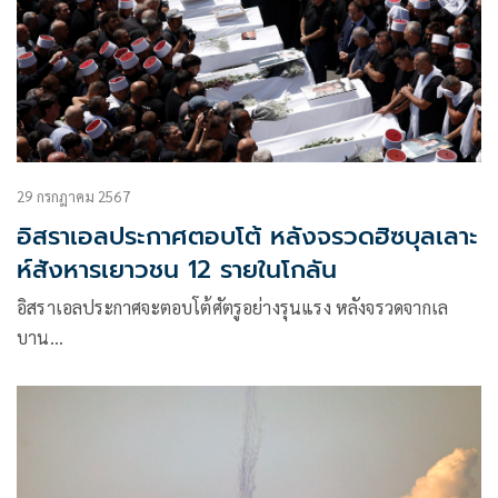
29 กรกฎาคม 2567
อิสราเอลประกาศตอบโต้ หลังจรวดฮิซบุลเลาะ
ห์สังหารเยาวชน 12 รายในโกลัน
อิสราเอลประกาศจะตอบโต้ศัตรูอย่างรุนแรง หลังจรวดจากเล
บาน…