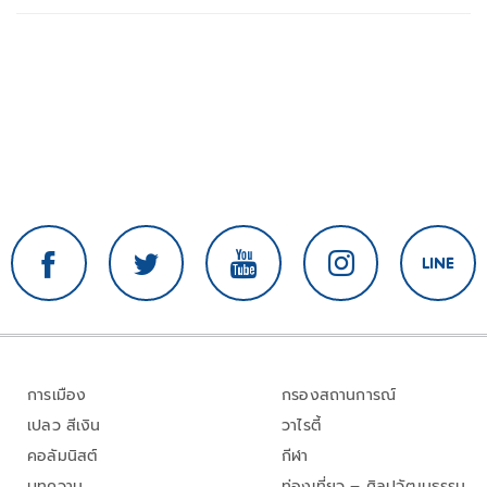
การเมือง
กรองสถานการณ์
เปลว สีเงิน
วาไรตี้
คอลัมนิสต์
กีฬา
บทความ
ท่องเที่ยว – ศิลปวัฒนธรรม