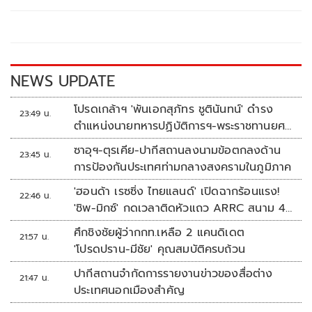
b
er
y
e
o
Li
o
n
k
k
NEWS UPDATE
โปรดเกล้าฯ 'พันเอกสุภัทร ชูตินันทน์' ดำรง
23:49 น.
ตำแหน่งนายทหารปฏิบัติการฯ-พระราชทานยศ
'พลตรี'
ซาอุฯ-ตุรเคีย-ปากีสถานลงนามข้อตกลงด้าน
23:45 น.
การป้องกันประเทศท่ามกลางสงครามในภูมิภาค
'ฮอนด้า เรซซิ่ง ไทยแลนด์' เปิดฉากร้อนแรง!
22:46 น.
'ชิพ-มิกซ์' กดเวลาติดหัวแถว ARRC สนาม 4
ที่มัลดาลิกา
ศึกชิงชัยผู้ว่ากกท.เหลือ 2 แคนดิเดต
21:57 น.
'โปรดปราน-มีชัย' คุณสมบัติครบถ้วน
ปากีสถานจำกัดการรายงานข่าวของสื่อต่าง
21:47 น.
ประเทศนอกเมืองสำคัญ