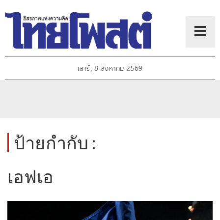
เสาร์, 8 สิงหาคม 2569
ป้ายกำกับ :
เอฟเอ