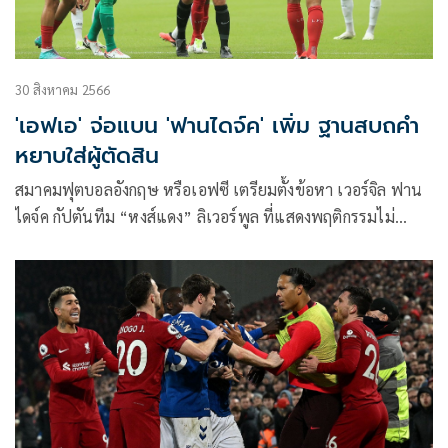
30 สิงหาคม 2566
'เอฟเอ' จ่อแบน 'ฟานไดจ์ค' เพิ่ม ฐานสบถคำ
หยาบใส่ผู้ตัดสิน
สมาคมฟุตบอลอังกฤษ หรือเอฟซี เตรียมตั้งข้อหา เวอร์จิล ฟาน
ไดจ์ค กัปตันทีม “หงส์แดง” ลิเวอร์พูล ที่แสดงพฤติกรรมไม่
เหมาะสมด้วยการสบถคำหยาบต่อว่าผู้ตัดสิน หลังถูกใบแดงในศึก
พรีเมียร์ลีก อังกฤษ พบ นิวคาสเซิล ยูไนเต็ด ที่เซนต์ เจมส์ ปาร์ค
เมื่อวันอาทิตย์ที่ 27 ส.ค.ที่ผ่านมา