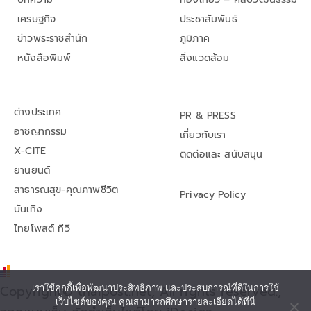
เศรษฐกิจ
ประชาสัมพันธ์
ข่าวพระราชสำนัก
ภูมิภาค
หนังสือพิมพ์
สิ่งแวดล้อม
ต่างประเทศ
PR & PRESS
อาชญากรรม
เกี่ยวกับเรา
X-CITE
ติดต่อและ สนับสนุน
ยานยนต์
สาธารณสุข-คุณภาพชีวิต
Privacy Policy
บันเทิง
ไทยโพสต์ ทีวี
Copyright© thaipost.net, All rights reserved.,
เราใช้คุกกี้เพื่อพัฒนาประสิทธิภาพ และประสบการณ์ที่ดีในการใช้
เว็บไซต์ของคุณ คุณสามารถศึกษารายละเอียดได้ที่นี่