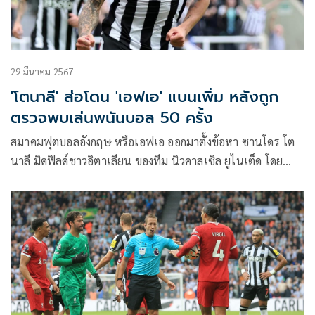
29 มีนาคม 2567
'โตนาลี' ส่อโดน 'เอฟเอ' แบนเพิ่ม หลังถูก
ตรวจพบเล่นพนันบอล 50 ครั้ง
สมาคมฟุตบอลอังกฤษ หรือเอฟเอ ออกมาตั้งข้อหา ซานโดร โต
นาลี มิดฟิลด์ชาวอิตาเลียน ของทีม นิวคาสเซิล ยูไนเต็ด โดย
ปรากฎหลักฐานว่าเจ้าตัวละเมิดกฎเล่นพนันฟุตบอลมากกว่า 50
ครั้ง ระหว่างในช่วงที่ย้ายมาอยู่กับ “สาลิกาดง”