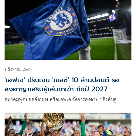
1 สิงหาคม 2569
'เอฟเอ' ปรับเงิน 'เชลซี' 10 ล้านปอนด์ รอ
ลงอาญาเสริมผู้เล่นขาเข้า ถึงปี 2027
สมาคมฟุตบอลอังกฤษ หรือเอฟเอ จัดการลงดาบ “สิงห์บลู…