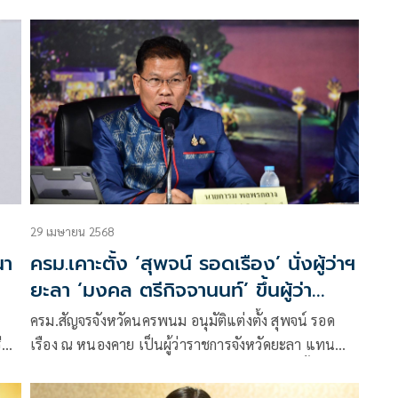
คณะรัฐมนตรีมีมติอนุมัติตามที่กระทรวงคมนาคม เสนอ
แต่งตั้ง นายอนันต์ โพธิ์นิ่มแดง
29 เมษายน 2568
นา
ครม.เคาะตั้ง ‘สุพจน์ รอดเรือง’ นั่งผู้ว่าฯ
ยะลา ‘มงคล ตรีกิจจานนท์’ ขึ้นผู้ว่า
กฟภ.
ครม.สัญจรจังหวัดนครพนม อนุมัติแต่งตั้ง สุพจน์ รอด
ี
เรือง ณ หนองคาย เป็นผู้ว่าราชการจังหวัดยะลา แทน
์
อำพล พงศ์สุวรรณ ที่ถึงแก่อนิจกรรม พร้อมแต่งตั้ง มงคล
ตรีกิจจานนท์ รองผู้ว่าการ กฟภ. ขึ้นดำรงตำแหน่งผู้ว่าการ