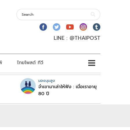
LINE : @THAIPOST
พ์
ไทยโพสต์ ทีวี
มองมุมสูง
จำเขามาเล่าให้ฟัง : เมื่อเราอายุ
80 ปี