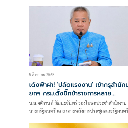
ลัมพ์ ข้าราชการพลเรือนสามัญ ตำแหน่ง กงสุลใหญ่
สถานกงสุลใหญ่
5 สิงหาคม 2568
เด้งฟ้าผ่า! 'ปลัดแรงงาน' เข้ากรุสำนัก
ยกฯ ครม.ตั้งบิ๊กข้าราชการหลาย
กระทรวง
น.ส.ศศิกานต์ วัฒนะจันทร์ รองโฆษกประจำสำนักงาน
นายกรัฐมนตรี แถลงภายหลังการประชุมคณะรัฐมนตร
(ครม.) ว่า ครม.มีมติพิจารณาอนุมัติรับโอนนายบุญส่งค
ทัพชัยยุทธ์ ปลัดกระทรวงแรงงาน ให้ดำรงตำแหน่งผู้