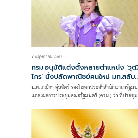
7 พฤษภาคม 2567
ครม.อนุมัติแต่งตั้งหลายตำแหน่ง 'วุฒ
ไกร' นั่งปลัดพาณิชย์คนใหม่ มท.สลับ
เก้าอี้ผู้ว่าฯสกลนคร
น.ส.เกณิกา อุ่นจิตร์ รองโฆษกประจำสำนักนายกรัฐมน
แถลงผลการประชุมคณะรัฐมนตรี (ครม.) ว่า ที่ประชุม
ครม.มีมติแต่งตั้งนายวุฒิไกร ลีวีระพันธุ์ อธิบดีกรม
ทรัพย์สินทางปัญญา ให้ดำรงตำแหน่งปลัดกระทรวง
พาณิชย์