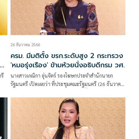
26 ธันวาคม 2566
ครม. มีมติตั้ง ขรก.ระดับสูง 2 กระทรวง
'หมอรุ่งเรือง' ข้ามห้วยนั่งอธิบดีกรม วศ.
รี
นางสาวเกณิกา อุ่นจิตร์ รองโฆษกประจำสำนักนายก
รัฐมนตรี เปิดเผยว่า ที่ประชุมคณะรัฐมนตรี (26 ธันวาคม
2566) มีมติอนุมัติเห็นชอบ และแต่งตั้ง ตามที่ กระทรวง
การอุดมศึกษา วิทยาศาสตร์ วิจัยและนวัตกรรม และ
กระทรวงเกษตรและสหกรณ์ เสนอ ดังนี้