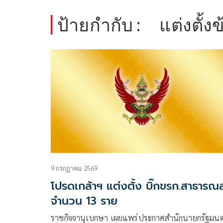
ป้ายกำกับ :
แต่งตั้
9 กรกฎาคม 2569
โปรดเกล้าฯ แต่งตั้ง บิ๊กขรก.สาธารณส
จำนวน 13 ราย
ราชกิจจานุเบกษา เผยแพร่ประกาศสำนักนายกรัฐมนต