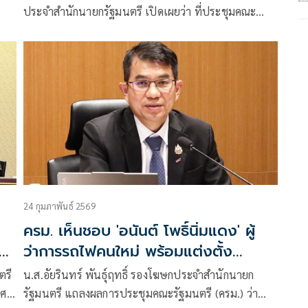
ประจำสำนักนายกรัฐมนตรี เปิดเผยว่า ที่ประชุมคณะ
รัฐมนตรี (ครม.) มีมติอนุมัติตามที่กระทรวงพลังงาน
(พน.) เสนอ แต่งตั้ง Mr. Izmir Kamarudin ที่รัฐบาล
มาเลเซียเสนอให้ดำรงตำแหน่งรองหัวหน้าเจ้าหน้าที่ฝ่าย
บริหาร (Deputy Chief Executive Officer, DCEO) ของ
องค์กรร่วมไทย – มาเลเซีย แทนรองหัวหน้าเจ้าหน้าที่
ฝ่ายบริหารฯ เดิม ที่รัฐบาลมาเลเซียเสนอขอเปลี่ยนผู้
ดำรงตำแหน่ง โ
24 กุมภาพันธ์ 2569
ครม. เห็นชอบ 'อนันต์ โพธิ์นิ่มแดง' ผู้
ว่าการรถไฟคนใหม่ พร้อมแต่งตั้ง
ข้าราชการหลายตำแหน่ง
ตรี
น.ส.อัยรินทร์ พันธุ์ฤทธิ์ รองโฆษกประจำสำนักนายก
 ศร
รัฐมนตรี แถลงผลการประชุมคณะรัฐมนตรี (ครม.) ว่า