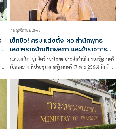
7 พฤศจิกายน 2566
ง
เช็กชื่อ! ครม.แต่งตั้ง ผอ.สำนักพุทธ
ี
เลขาฯราชบัณฑิตยสภา และข้าราชการ
หลายตำแหน่ง
น.ส.เกณิกา อุ่นจิตร์ รองโฆษกประจำสำนักนายกรัฐมนตรี
0 ลง
เปิดเผยว่า ที่ประชุมคณะรัฐมนตรี (7 พ.ย.2566) มีมติ
บ
เห็นชอบและอนุมัติแต่งตั้งข้าราชการ ดังนี้