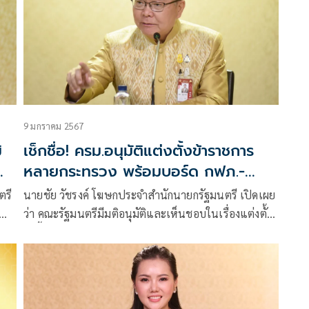
9 มกราคม 2567
ิ
เช็กชื่อ! ครม.อนุมัติแต่งตั้งข้าราชการ
หลายกระทรวง พร้อมบอร์ด กฟภ.-
กฟน.-กปน. และคกก. 2 ชุด
ตรี
นายชัย วัชรงค์ โฆษกประจำสำนักนายกรัฐมนตรี เปิดเผย
ว่า คณะรัฐมนตรีมีมติอนุมัติและเห็นชอบในเรื่องแต่งตั้ง
ดังนี้