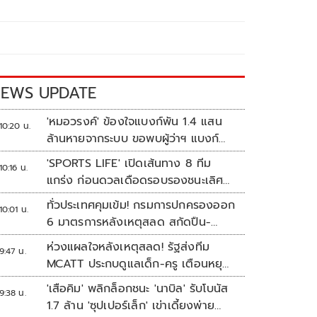
EWS UPDATE
'หมอวรงค์' ข้องใจแบงก์พัน 1.4 แสน
10:20 น.
ล้านหายจากระบบ ขอพบผู้ว่าฯ แบงก์
ชาติ
'SPORTS LIFE' เปิดเส้นทาง 8 ทีม
10:16 น.
แกร่ง ก่อนดวลเดือดรอบรองชนะเลิศ
ศึก 'วอลเลย์บอลนักเรียน แชมป์
ทั่วประเทศคุมเข้ม! กรมการปกครองออก
10:01 น.
กีฬา 7HD 2026'
6 มาตรการหลังเหตุสลด สกัดปืน-
ป้องกันเลียนแบบ
ห่วงแผลใจหลังเหตุสลด! รัฐส่งทีม
9:47 น.
MCATT ประกบดูแลเด็ก-ครู เตือนหยุด
แชร์ภาพรุนแรง
'เสือคิม' พลิกล็อกชนะ 'นาบิล' รับโบนัส
9:38 น.
1.7 ล้าน 'ซุปเปอร์เล็ก' เข่าเดี้ยงพ่าย