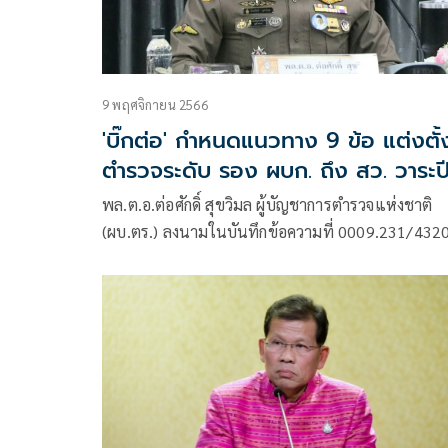
9 พฤศจิกายน 2566
'บิ๊กต่อ' กำหนดแนวทาง 9 ข้อ แต่งตั้
ตำรวจระดับ รอง ผบก. ถึง สว. วาระป
66
พล.ต.อ.ต่อศักดิ์ สุขวิมล ผู้บัญชาการตำรวจแห่งชาติ
(ผบ.ตร.) ลงนามในบันทึกข้อความที่ 0009.231/432
วันที่ 9 พฤศจิกายน 2566 ถึงผบช. หรือตำแหน่งเทีย
เท่า ผบก. ในสังกัด สง.ผบ.ตร. หรือตำแหน่งเทียบเท่า
เรื่อง การแต่งตั้งข้าราชการตำรวจระดับ