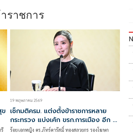
งข้าราชการ
N
19 พฤษภาคม 2569
ุข
เช็กมติครม. แต่งตั้งข้าราชการหลาย
กระทรวง แบ่งเค้ก ขรก.การเมือง อีก 5
ราย
รี
ร้อยเอกหญิง ดร.ภัทร์ดารัสมิ์ ทองสลวยกร รองโฆษก