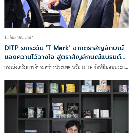
12 กันยายน 2567
DITP ยกระดับ 'T Mark' จากตราสัญลักษณ์
ของความไว้วางใจ สู่ตราสัญลักษณ์แบรนด์
ประเทศไทย
กรมส่งเสริมการค้าระหว่างประเทศ หรือ DITP จัดพิธีมอบประก…