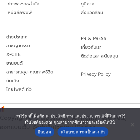
ข่าวพระราชสำนัก
ภูมิภาค
หนังสือพิมพ์
สิ่งแวดล้อม
ต่างประเทศ
PR & PRESS
อาชญากรรม
เกี่ยวกับเรา
X-CITE
ติดต่อและ สนับสนุน
ยานยนต์
สาธารณสุข-คุณภาพชีวิต
Privacy Policy
บันเทิง
ไทยโพสต์ ทีวี
เราใช้คุกกี้เพื่อพัฒนาประสิทธิภาพ และประสบการณ์ที่ดีในการใช้
Copyright© thaipost.net, All rights reserved.,
เว็บไซต์ของคุณ คุณสามารถศึกษารายละเอียดได้ที่นี่
ออกแบบเว็บ จัดทำเว็บไซต์โดย iDesign
ยินยอม
นโยบายความเป็นส่วนตัว