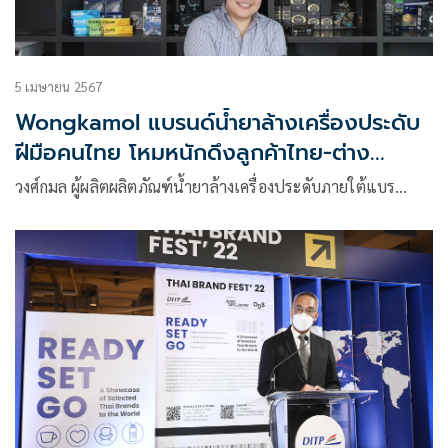
5 เมษายน 2567
Wongkamol แบรนด์น้ำยาล้างเครื่องประดับ
ฝีมือคนไทย โหมหนักดึงลูกค้าไทย-ต่าง
ประเทศ ดันยอดขายโต
วงศ์กมล ผู้ผลิตผลิตภัณฑ์น้ำยาล้างเครื่องประดับภายใต้แบร…