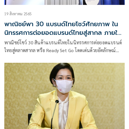
19 สิงหาคม 2565
พาณิชย์พา 30 แบรนด์ไทยโชว์ศักยภาพ ใน
นิทรรศการต่อยอดแบรนด์ไทยสู่สากล ภายใต้
โครงการ Thai Brand Fest’ 22 บันทึกฉบับ
พาณิชย์โชว์ 30 สินค้าแบรนด์ไทยในนิทรรศการต่อยอดแบรนด์
ร่างอัตโนมัติ
ไทยสู่ตลาดสากล หรือ Ready Set Go โดดเด่นด้วยอัตลักษณ์
นวัตกรรม