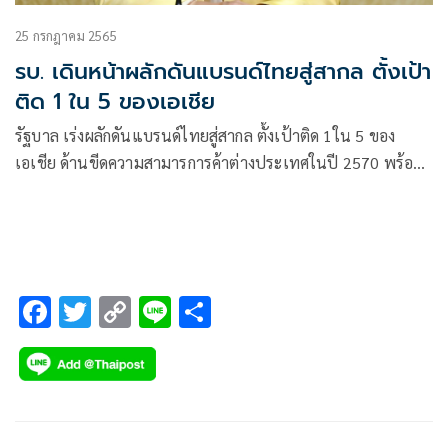
25 กรกฎาคม 2565
รบ. เดินหน้าผลักดันแบรนด์ไทยสู่สากล ตั้งเป้า
ติด 1 ใน 5 ของเอเชีย
รัฐบาล เร่งผลักดันแบรนด์ไทยสู่สากล ตั้งเป้าติด 1ใน 5 ของ
เอเชีย ด้านขีดความสามารการค้าต่างประเทศในปี 2570 พร้อม
เจาะตลาดอินเดีย ต่อยอดทางธุรกิจอย่างเป็นรูปธรรม
F
T
C
Li
S
ac
wi
o
n
h
e
tt
p
e
ar
b
er
y
e
o
Li