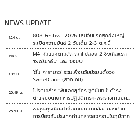
o
n
k
k
NEWS UPDATE
808 Festival 2026 ไลน์อัปแรกสุดยิ่งใหญ่
1:24 น.
ระเบิดความมันส์ 2 วันเต็ม 2-3 ต.ค.นี้
M4 คัมแบคตามสัญญา! ปล่อย 2 ซิงเกิลแรก
1:16 น.
'อะดรีนาลีน' และ 'ชอบU'
'ดั๊ม คาราบาว' รวมเพื่อนวัยมัธยมตั้งวง
1:02 น.
SweetCane (สวีทเคน)
โปรดเกล้าฯ 'พันเอกสุภัทร ชูตินันทน์' ดำรง
23:49 น.
ตำแหน่งนายทหารปฏิบัติการฯ-พระราชทานยศ
'พลตรี'
ซาอุฯ-ตุรเคีย-ปากีสถานลงนามข้อตกลงด้าน
23:45 น.
การป้องกันประเทศท่ามกลางสงครามในภูมิภาค