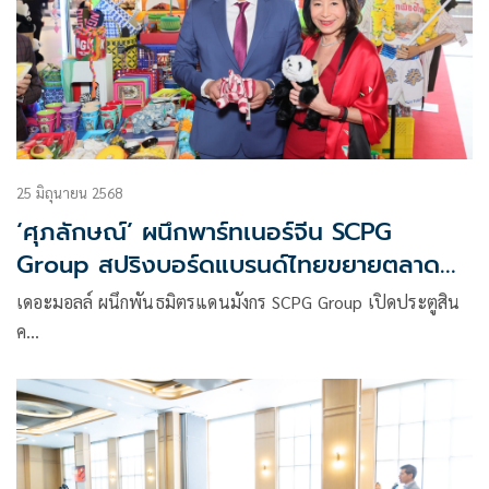
25 มิถุนายน 2568
‘ศุภลักษณ์’ ผนึกพาร์ทเนอร์จีน SCPG
Group สปริงบอร์ดแบรนด์ไทยขยายตลาด
แดนมังกร หวังอานิสงส์ดึงนักท่องเที่ยวเข้า
เดอะมอลล์ ผนึกพันธมิตรแดนมังกร SCPG Group เปิดประตูสิน
ไทย
ค…