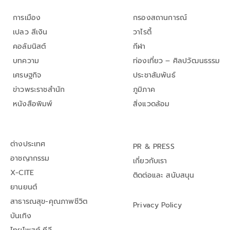
การเมือง
กรองสถานการณ์
เปลว สีเงิน
วาไรตี้
คอลัมนิสต์
กีฬา
บทความ
ท่องเที่ยว – ศิลปวัฒนธรรม
เศรษฐกิจ
ประชาสัมพันธ์
ข่าวพระราชสำนัก
ภูมิภาค
หนังสือพิมพ์
สิ่งแวดล้อม
ต่างประเทศ
PR & PRESS
อาชญากรรม
เกี่ยวกับเรา
X-CITE
ติดต่อและ สนับสนุน
ยานยนต์
สาธารณสุข-คุณภาพชีวิต
Privacy Policy
บันเทิง