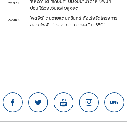
'ลลิดา' โต้ 'รักชนก' ปมงบน้ำบาดาล ชี้พื้นที่
20:07 น.
ปชน.ได้วงเงินเฉลี่ยสูงสุด
'พลพีร์' ลุยชายแดนสุรินทร์ สั่งเร่งรัดโครงการ
20:06 น.
ขยายไฟฟ้า 'ปราสาทตาควาย-เนิน 350'