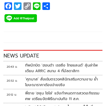
F
T
C
Li
S
ac
wi
o
n
h
e
tt
p
e
ar
b
er
y
e
o
Li
o
n
k
k
NEWS UPDATE
ทัพนักบิด 'ฮอนด้า เรซซิ่ง ไทยแลนด์' ลุ้นล่าโพ
20:43 น.
เดียม ARRC สนาม 4 ที่มัลดาลิกา
‘ศุภมาส’ สั่งเข้มตรวจคลินิกเสริมความงาม ย้ำ
20:32 น.
โฆษณาราคาต้องจ่ายจริง
พี่ชาย 'ฮลุน โซโล่' แจ้งกำหนดการสวดอภิธรรม
20:12 น.
ศพ เตรียมจัดพิธีฌาปนกิจ 11 ส.ค.