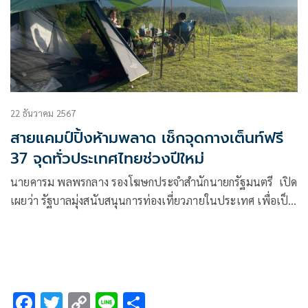
22 ธันวาคม 2567
สายแคมป์ปิ้งห้ามพลาด เช็กจุดกางเต็นท์ฟรี
37 จุดทั่วประเทศไทยช่วงปีใหม่
นายคารม พลพรกลาง รองโฆษกประจำสำนักนายกรัฐมนตรี เปิด
เผยว่า รัฐบาลมุ่งสนับสนุนการท่องเที่ยวภายในประเทศ เพื่อเป็น
กลไกสำคัญในการขับเคลื่อนระบบเศรษฐกิจและสังคมของ
ประเทศอย่างยั่งยืน
F
T
C
Li
S