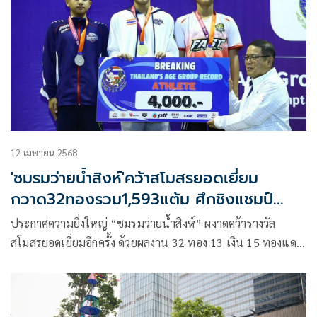
หรือซ้ำเติมกัน
12 เมษายน 2568
'ชมรมว่ายน้ำสิงห์'คว้าสโมสรยอดเยี่ยม
กวาด32ทองรวม1,593แต้ม ศึกชิงแชมป์
ประเทศไทย2568
ประกาศความยิ่งใหญ่ “ชมรมว่ายน้ำสิงห์” ผงาดคว้ารางวัล
สโมสรยอดเยี่ยมอีกครั้ง ด้วยผลงาน 32 ทอง 13 เงิน 15 ทองแดง
รวม 1,593 คะแนน หลังลูกทีมบินเข้าแคมป์ติวเข้มที่จีน ก่อน
กลับมาช่วยสร้างผลงานยอดเยี่ยมปิดศึกว่ายน้ำชิงแชมป์แห่ง
ประเทศไทย ประจำปี 2568