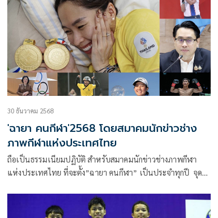
30 ธันวาคม 2568
'ฉายา คนกีฬา'2568 โดยสมาคมนักข่าวช่าง
ภาพกีฬาแห่งประเทศไทย
ถือเป็นธรรมเนียมปฏิบัติ สำหรับสมาคมนักข่าวช่างภาพกีฬา
แห่งประเทศไทย ที่จะตั้ง”ฉายา คนกีฬา” เป็นประจำทุกปี จุด
ประสงค์ก็เพื่อเป็นการสะกิด หยอกเย้าคนกีฬา ซึ่งถือเป็นคน
กันเอง ใกล้ชิดกับสื่อฯด้านกีฬา ทำงานร่วมกันมาทั้งปี ก็ต้องมีการ
แซะบ้าง หยอกๆกันบ้าง ตามฉายาที่ตั้งมา ไม่ได้เป็นการลบหลู่