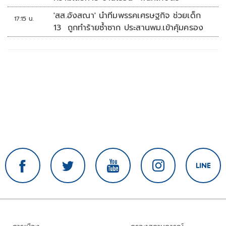
'สส.อังสณา' นำทีมพรรคเศรษฐกิจ ช่วยเด็ก
17:15 น.
13 ถูกทำร้ายซ้ำซาก ประสานพม.เข้าคุ้มครอง