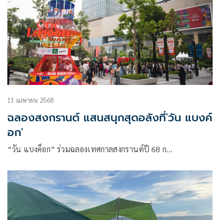
11 เมษายน 2568
ฉลองสงกรานต์ แสนสนุกสุดอลังที่'วัน แบงค์
อก'
“วัน แบงค็อก” ร่วมฉลองเทศกาลสงกรานต์ปี 68 ก…