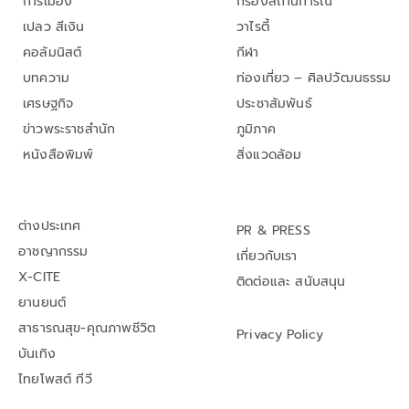
การเมือง
กรองสถานการณ์
เปลว สีเงิน
วาไรตี้
คอลัมนิสต์
กีฬา
บทความ
ท่องเที่ยว – ศิลปวัฒนธรรม
เศรษฐกิจ
ประชาสัมพันธ์
ข่าวพระราชสำนัก
ภูมิภาค
หนังสือพิมพ์
สิ่งแวดล้อม
ต่างประเทศ
PR & PRESS
อาชญากรรม
เกี่ยวกับเรา
X-CITE
ติดต่อและ สนับสนุน
ยานยนต์
สาธารณสุข-คุณภาพชีวิต
Privacy Policy
บันเทิง
ไทยโพสต์ ทีวี