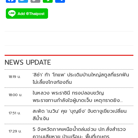
ac
wi
o
n
h
e
tt
p
e
ar
b
er
y
e
o
Li
o
n
k
k
NEWS UPDATE
'ลิซ่า' ท้า 'โกแพ' ประเดิมบ้านใหญ่สตูลที่แรกฟัน
18:19 น.
ไม่เลี้ยงโกงท้องถิ่น
ในหลวง พระราชินี ทรงปลอบขวัญ
18:00 น.
พระราชทานกำลังใจผู้บาดเจ็บ เหตุกราดยิง
รร.เทพศิรินทร์นนทบุรี
สะพัด 'เนวิน' คุย 'บุญยิ่ง' จับตางูเขียวเปลี่ยน
17:51 น.
สีน้ำเงิน
5 จังหวัดภาคเหนือน้ำถล่มอ่วม ปภ.สั่งสำรวจ
17:29 น.
ความเสียหาย บ้านเรือน- พื้นที่เกษตร