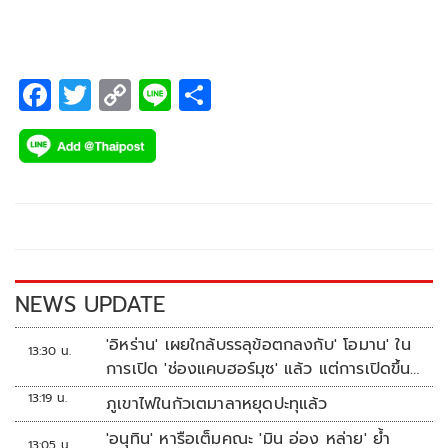
ที่ ประเทศอุซเบกิสถาน ระหว่างวันที่ 1-19 มิถุนายน 2565
F
T
C
Li
S
ac
wi
o
n
h
e
tt
p
e
ar
b
er
y
e
o
Li
o
n
k
k
NEWS UPDATE
'อิหร่าน' เผยใกล้บรรลุข้อตกลงกับ' โอมาน' ใน
13:30 น.
การเปิด 'ช่องแคบฮอร์มุซ' แล้ว แต่การเปิดขึ้น
อยู่กับสหรัฐฯ
13:19 น.
ภูเขาไฟในกัวเตมาลาหยุดปะทุแล้ว
'อนุทิน' หารือเต็มคณะ 'มิน อ่อง หล่าย' ย้ำ
13:05 น.