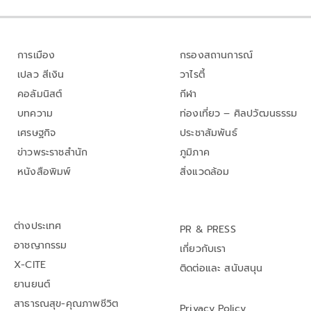
การเมือง
กรองสถานการณ์
เปลว สีเงิน
วาไรตี้
คอลัมนิสต์
กีฬา
บทความ
ท่องเที่ยว – ศิลปวัฒนธรรม
เศรษฐกิจ
ประชาสัมพันธ์
ข่าวพระราชสำนัก
ภูมิภาค
หนังสือพิมพ์
สิ่งแวดล้อม
ต่างประเทศ
PR & PRESS
อาชญากรรม
เกี่ยวกับเรา
X-CITE
ติดต่อและ สนับสนุน
ยานยนต์
สาธารณสุข-คุณภาพชีวิต
Privacy Policy