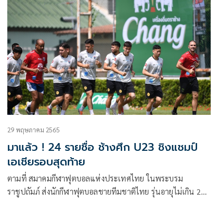
29 พฤษภาคม 2565
มาแล้ว ! 24 รายชื่อ ช้างศึก U23 ชิงแชมป์
เอเชียรอบสุดท้าย
ตามที่ สมาคมกีฬาฟุตบอลแห่งประเทศไทย ในพระบรม
ราชูปถัมภ์ ส่งนักกีฬาฟุตบอลชายทีมชาติไทย รุ่นอายุไม่เกิน 23
ปี ภายใต้การนำโดย วรวุธ ศรีมะฆะ หัวหน้าผู้ฝึกสอน เพื่อลง
แข่งขันฟุตบอลรายการ AFC U23 Asian Cup Uzbekistan 2022