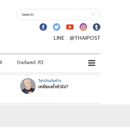
LINE : @THAIPOST
พ์
ไทยโพสต์ ทีวี
วิสามัญบันเทิง
เหยียบย่ำหัวใจ?