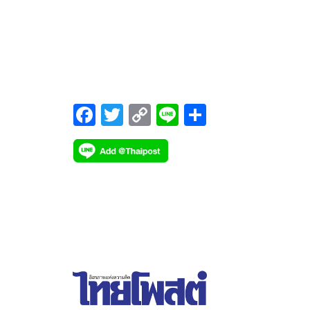
ตรงจุด
F
T
C
Li
S
ac
wi
o
n
h
e
tt
p
e
ar
b
er
y
e
o
Li
o
n
k
k