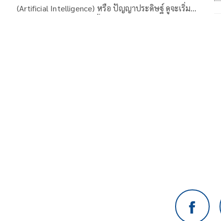
(Artificial Intelligence) หรือ ปัญญาประดิษฐ์ ดูจะเริ่ม
ใกล้ตัวคนเรา เข้ามามากขึ้นทุกที จนทำให้ต่อไปใน
อนาคต คำว่า สังคมปัญญาประดิษฐ์ ดูจะเป็นเรื่องที่อยู่ไม่
ไกลจากตัวเรา