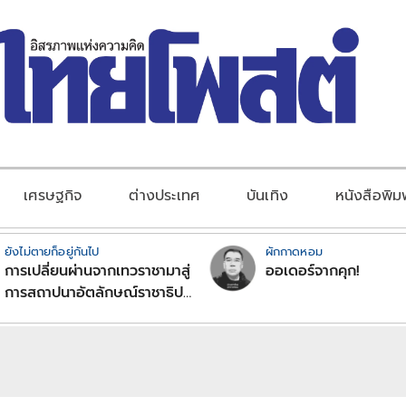
เศรษฐกิจ
ต่างประเทศ
บันเทิง
หนังสือพิม
ยังไม่ตายก็อยู่กันไป
ผักกาดหอม
การเปลี่ยนผ่านจากเทวราชามาสู่
ออเดอร์จากคุก!
การสถาปนาอัตลักษณ์ราชาธิป
ไตยแบบพุทธศาสนาในพระไตร
ปิฏก : สามัญผลสูตรในฐานะ
ทฤษฎีขีดจำกัดของอำนาจรัฐ
เหนือแรงงานและทรัพย์สิน