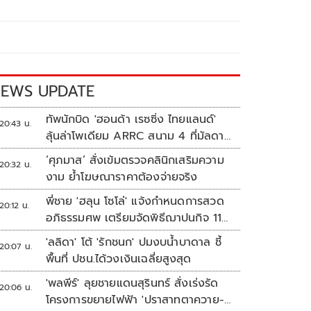
EWS UPDATE
ทัพนักบิด 'ฮอนด้า เรซซิ่ง ไทยแลนด์'
20:43 น.
ลุ้นล่าโพเดียม ARRC สนาม 4 ที่มัลดาลิ
กา
‘ศุภมาส’ สั่งเข้มตรวจคลินิกเสริมความ
20:32 น.
งาม ย้ำโฆษณาราคาต้องจ่ายจริง
พี่ชาย 'ฮลุน โซโล่' แจ้งกำหนดการสวด
20:12 น.
อภิธรรมศพ เตรียมจัดพิธีฌาปนกิจ 11
ส.ค.
'ลลิดา' โต้ 'รักชนก' ปมงบน้ำบาดาล ชี้
20:07 น.
พื้นที่ ปชน.ได้วงเงินเฉลี่ยสูงสุด
'พลพีร์' ลุยชายแดนสุรินทร์ สั่งเร่งรัด
20:06 น.
โครงการขยายไฟฟ้า 'ปราสาทตาควาย-