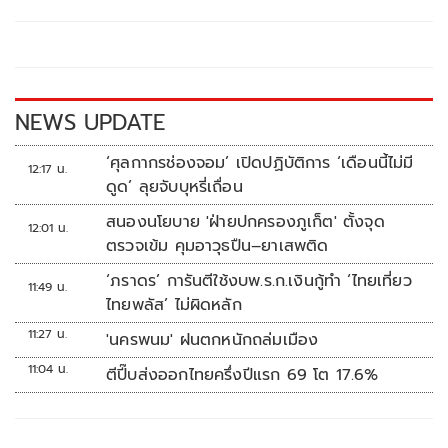
b
er
y
e
o
Li
o
n
k
k
NEWS UPDATE
‘ศุลกากรช่องจอม’ เปิดปฏิบัติการ ‘เดือนนี้ไม่มี
12:17 น.
ดูด’ ลุยจับบุหรี่เถื่อน
สนองนโยบาย 'ฝ่ายปกครองภูเก็ต' ตั้งจุด
12:01 น.
ตรวจเข้ม คุมอาวุธปืน–ยาเสพติด
‘ภราดร’ การันตีใช้งบพ.ร.ก.เงินกู้ทำ ‘ไทยเที่ยว
11:49 น.
ไทยพลัส’ ไม่ผิดหลัก
11:27 น.
'นครพนม' ฝนตกหนักถล่มเมือง
11:04 น.
ตีปี๊บส่งออกไทยครึ่งปีแรก 69 โต 17.6%