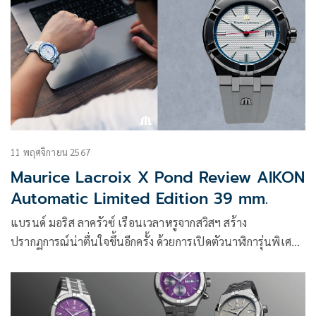
11 พฤศจิกายน 2567
Maurice Lacroix X Pond Review AIKON
Automatic Limited Edition 39 mm.
แบรนด์ มอริส ลาครัวซ์ เรือนเวลาหรูจากสวิสฯ สร้าง
ปรากฏการณ์น่าตื่นใจขึ้นอีกครั้ง ด้วยการเปิดตัวนาฬิการุ่นพิเศษ
อย่าง มอริส ลาครัวซ์ เอ็กซ์ ปอนด์ รีวิว ไอคอน ลิมิเต็ด อิดิชั่น 39
มม.