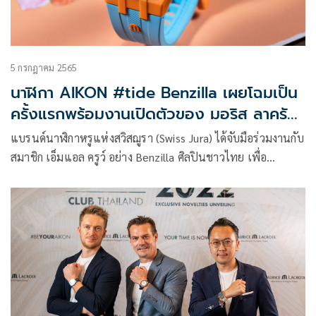
5 กรกฎาคม 2565
นาฬิกา AIKON #tide Benzilla เผยโฉมเป็น
ครั้งแรกพร้อมงานเปิดตัวของ มอริส ลาครัวซ์
บูติก คอนเซ็ปใหม่ ณ ใจกลางเมือง วันที่ 1
แบรนด์นาฬิกาหรูแห่งสวิสฌูรา (Swiss Jura) ได้จับมือร่วมงานกับ
กรกฎาคม 2565
สมาชิก เอ็มแอล ครูว์ อย่าง Benzilla ศิลปินชาวไทย เพื่อ
สร้างสรรค์นาฬิการุ่นพิเศษที่มีชื่อว่า AIKON #tide Benzilla