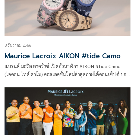
8 ธันวาคม 2566
Maurice Lacroix AIKON #tide Camo
แบรนด์ มอริส ลาครัวซ์ เปิดตัวนาฬิกา AIKON #tide Camo
(ไอคอน ไทด์ คาโม) คอลเลคชั่นใหม่ล่าสุดภายใต้คอนเซ็ปต์ ของ
นาฬิการักษ์โลกอย่าง #tide โดยครั้งนี้ได้นำเอาลายคาโมหรือ
ลายพรางที่แรกเริ่มเดิมทีตั้งใจออกแบบมาเพื่อให้