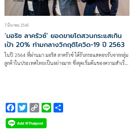
7 มีนาคม 2565
‘มอริซ ลาครัวซ์’ ยอดขายโตสวนกระแสเกิน
เป้า 20% ท่ามกลางวิกฤติโควิด-19 ปี 2563
ในปี 2564 ที่ผ่านมา มอริส ลาครัวซ์ ได้รับกระแสตอบรับจากกลุ่ม
ลูกค้าในประเทศไทยเป็นอย่างมาก ซึ่งจุดเริ่มต้นของความสำเร็จ
กับกระแสตอบรับอย่างล้นหลามนั้น
F
T
C
Li
S
ac
wi
o
n
h
e
tt
p
e
ar