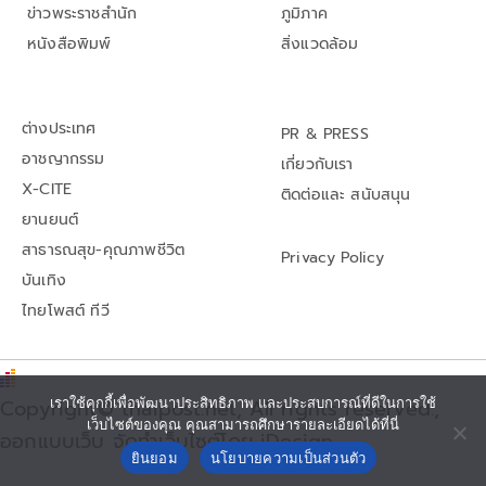
ข่าวพระราชสำนัก
ภูมิภาค
หนังสือพิมพ์
สิ่งแวดล้อม
ต่างประเทศ
PR & PRESS
อาชญากรรม
เกี่ยวกับเรา
X-CITE
ติดต่อและ สนับสนุน
ยานยนต์
สาธารณสุข-คุณภาพชีวิต
Privacy Policy
บันเทิง
ไทยโพสต์ ทีวี
เราใช้คุกกี้เพื่อพัฒนาประสิทธิภาพ และประสบการณ์ที่ดีในการใช้
Copyright© thaipost.net, All rights reserved.,
เว็บไซต์ของคุณ คุณสามารถศึกษารายละเอียดได้ที่นี่
ออกแบบเว็บ จัดทำเว็บไซต์โดย iDesign
ยินยอม
นโยบายความเป็นส่วนตัว