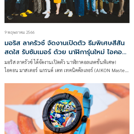
9 พฤษภาคม 2566
มอริส ลาครัวซ์ จัดงานเปิดตัว ธีมพิเศษสีสัน
สดใส รับซัมเมอร์ ด้วย นาฬิการุ่นใหม่ ไอคอน
มาสเตอร์ แกรนด์ เดท เทคนิคคัลเลอร์
มอริส ลาครัวซ์ ได้จัดงานเปิดตัว นาฬิกาคอลเลคชั่นพิเศษ!
ไอคอน มาสเตอร์ แกรนด์ เดท เทคนิคคัลเลอร์ (AIKON Master
Grand Date Technicolor) เมื่อต้นเดือนพฤษภาคม 2566