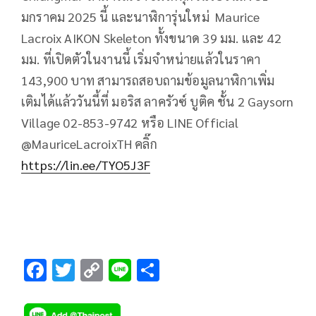
มกราคม 2025 นี้ และนาฬิการุ่นใหม่ Maurice
Lacroix AIKON Skeleton ทั้งขนาด 39 มม. และ 42
มม. ที่เปิดตัวในงานนี้ เริ่มจำหน่ายแล้วในราคา
143,900 บาท สามารถสอบถามข้อมูลนาฬิกาเพิ่ม
เติมได้แล้ววันนี้ที่ มอริส ลาครัวซ์ บูติค ชั้น 2 Gaysorn
Village 02-853-9742 หรือ LINE Official
@MauriceLacroixTH คลิ๊ก
https://lin.ee/TYO5J3F
F
T
C
Li
S
ac
wi
o
n
h
e
tt
p
e
ar