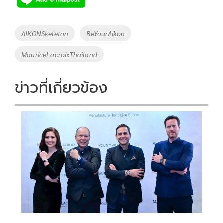
b
er
y
e
o
Li
Tags
AIKONSkeleton
BeYourAikon
o
n
MauriceLacroixThailand
k
k
ข่าวที่เกี่ยวข้อง