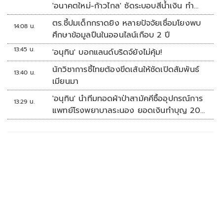
'อนาคตใหม่-ก้าวไกล' ซัดระบอบสีน้ำเงิน ทำ
หลักนิติรัฐ-นิติธรรมสั่นคลอน
ตร.ชี้ปมเด็กกราดยิง หลายปัจจัยเชื่อมโยงพบ
14:08 น.
ศึกษาข้อมูลปืนในออนไลน์เกือบ 2 ปี
13:45 น.
'อนุทิน' บอกแลนด์บริดจ์ยังไม่คุ้ม!
นักวิชาการชี้ไทยต้องขีดเส้นให้ชัดเปิดสัมพันธ์
13:40 น.
เมียนมา
'อนุทิน' นำทีมทอดผ้าป่าสามัคคีซื้ออุปกรณ์การ
13:29 น.
แพทย์โรงพยาบาลระนอง ยอดเงินทำบุญ 20
ล้านบาท