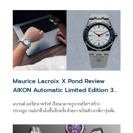
Wotto Limited Edition) เรือนเวลาพิเศษอันน่าทึ่ง! ผลงานชั้น
เยี่ยมที่สวมใส่ได้และมีจำนวนจำกัดเพียง
Maurice Lacroix X Pond Review
AIKON Automatic Limited Edition 39
mm.
แบรนด์ มอริส ลาครัวซ์ เรือนเวลาหรูจากสวิสฯ สร้าง
ปรากฏการณ์น่าตื่นใจขึ้นอีกครั้ง ด้วยการเปิดตัวนาฬิการุ่นพิเศษ
อย่าง มอริส ลาครัวซ์ เอ็กซ์ ปอนด์ รีวิว ไอคอน ลิมิเต็ด อิดิชั่น 39
มม.