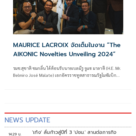
MAURICE LACROIX จัดเต็มในงาน “The
AIKONIC Novelties Unveiling 2024”
รมช.สุชาติ ชมกลิ่น ได้ต้อนรับนายเบลมีรู จูแซ มาลาตี (H.E. Mr.
Belmiro José Malate) เอกอัครราชทูตสาธารณรัฐโมซัมบิก
ประจำประเทศไทย โ
NEWS UPDATE
'เท้ง' ลั่นก้าวสู่ปีที่ 3 'ปชน.' สานต่อภารกิจ
14:29 น.