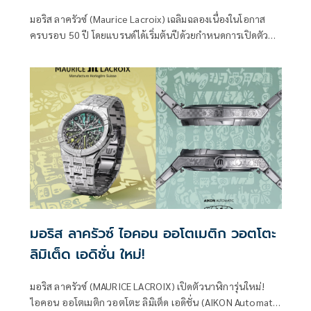
กาลเวลา
มอริส ลาครัวซ์ (Maurice Lacroix) เฉลิมฉลองเนื่องในโอกาส
ครบรอบ 50 ปี โดยแบรนด์ได้เริ่มต้นปีด้วยกำหนดการเปิดตัว
เรือนเวลารุ่นใหม่หลายรุ่นจากคอลเลคชั่น 1975 ที่มาพร้อมกับ
นาฬิกากลไกอัตโนมัติ
มอริส ลาครัวซ์ ไอคอน ออโตเมติก วอตโตะ
ลิมิเต็ด เอดิชั่น ใหม่!
มอริส ลาครัวซ์ (MAURICE LACROIX) เปิดตัวนาฬิการุ่นใหม่!
ไอคอน ออโตเมติก วอตโตะ ลิมิเต็ด เอดิชั่น (AIKON Automatic