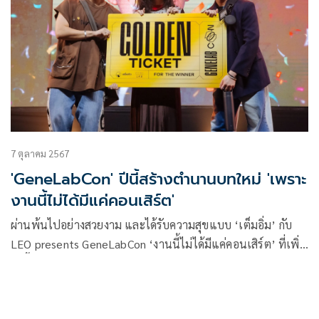
7 ตุลาคม 2567
'GeneLabCon' ปีนี้สร้างตำนานบทใหม่ 'เพราะ
งานนี้ไม่ได้มีแค่คอนเสิร์ต'
ผ่านพ้นไปอย่างสวยงาม และได้รับความสุขแบบ ‘เต็มอิ่ม’ กับ
LEO presents GeneLabCon ‘งานนี้ไม่ได้มีแค่คอนเสิร์ต’ ที่เพิ่ง
จัดขึ้นเมื่อวันเสาร์ที่ 5 และวันอาทิตย์ที่ 6 ตุลาคม 2567 ณ ยู
เนี่ยน ฮอลล์, ชั้น 6 ศูนย์การค้ายูเนี่ยน มอลล์ โดยค่าย GeneLab
ในเครือ GMM Music และทีมครึ่งเก้า