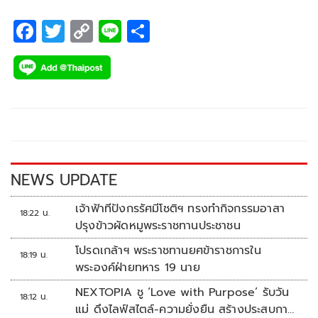
F
T
C
Li
S
ac
wi
o
n
h
e
tt
p
e
ar
b
er
y
e
o
Li
o
n
k
k
NEWS UPDATE
เจ้าฟ้าทีปังกรรัศมีโชติฯ ทรงทำกิจกรรมอาสา
18:22 น.
ปรุงข้าวผัดหมูพระราชทานประชาชน
โปรดเกล้าฯ พระราชทานยศข้าราชการใน
18:19 น.
พระองค์ฝ่ายทหาร 19 นาย
NEXTOPIA ชู ‘Love with Purpose’ รับวัน
18:12 น.
แม่ ดึงไลฟ์สไตล์-ความยั่งยืน สร้างประสบกา