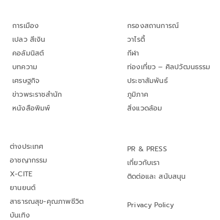
การเมือง
กรองสถานการณ์
เปลว สีเงิน
วาไรตี้
คอลัมนิสต์
กีฬา
บทความ
ท่องเที่ยว – ศิลปวัฒนธรรม
เศรษฐกิจ
ประชาสัมพันธ์
ข่าวพระราชสำนัก
ภูมิภาค
หนังสือพิมพ์
สิ่งแวดล้อม
ต่างประเทศ
PR & PRESS
อาชญากรรม
เกี่ยวกับเรา
X-CITE
ติดต่อและ สนับสนุน
ยานยนต์
สาธารณสุข-คุณภาพชีวิต
Privacy Policy
บันเทิง