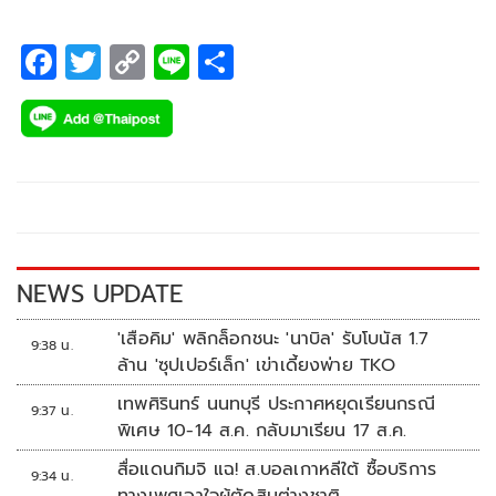
F
T
C
Li
S
ac
wi
o
n
h
e
tt
p
e
ar
b
er
y
e
o
Li
o
n
k
k
NEWS UPDATE
'เสือคิม' พลิกล็อกชนะ 'นาบิล' รับโบนัส 1.7
9:38 น.
ล้าน 'ซุปเปอร์เล็ก' เข่าเดี้ยงพ่าย TKO
เทพศิรินทร์ นนทบุรี ประกาศหยุดเรียนกรณี
9:37 น.
พิเศษ 10-14 ส.ค. กลับมาเรียน 17 ส.ค.
สื่อแดนกิมจิ แฉ! ส.บอลเกาหลีใต้ ซื้อบริการ
9:34 น.