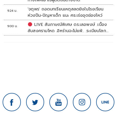
ทางเพศเอาใจผู้ตัดสินต่างชาติ
'จตุพร' ถอดบทเรียนเหตุสลดยิงในโรงเรียน
9:24 น.
ห่วงปืน-ปัญหาเด็ก แนะ ศธ.เร่งอุดช่องโหว่
LIVE สัมภาษณ์พิเศษ ดร.เลอพงษ์ .เบื้อง
9:00 น.
ลับสงครามโหด .อิหร่านจะไม่แพ้.. .ระเบียบโลก
ใหม่ในตะวันออกกลาง…. | อิสรภาพแห่งความ
คิด กับ..สำราญ รอดเพชร