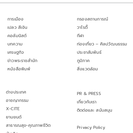
การเมือง
กรองสถานการณ์
เปลว สีเงิน
วาไรตี้
คอลัมนิสต์
กีฬา
บทความ
ท่องเที่ยว – ศิลปวัฒนธรรม
เศรษฐกิจ
ประชาสัมพันธ์
ข่าวพระราชสำนัก
ภูมิภาค
หนังสือพิมพ์
สิ่งแวดล้อม
ต่างประเทศ
PR & PRESS
อาชญากรรม
เกี่ยวกับเรา
X-CITE
ติดต่อและ สนับสนุน
ยานยนต์
สาธารณสุข-คุณภาพชีวิต
Privacy Policy