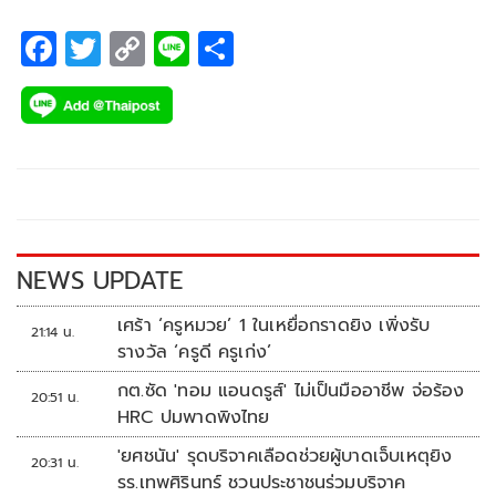
F
T
C
Li
S
ac
wi
o
n
h
e
tt
p
e
ar
b
er
y
e
o
Li
o
n
k
k
NEWS UPDATE
เศร้า ‘ครูหมวย’ 1 ในเหยื่อกราดยิง เพิ่งรับ
21:14 น.
รางวัล ‘ครูดี ครูเก่ง’
กต.ซัด 'ทอม แอนดรูส์' ไม่เป็นมืออาชีพ จ่อร้อง
20:51 น.
HRC ปมพาดพิงไทย
'ยศชนัน' รุดบริจาคเลือดช่วยผู้บาดเจ็บเหตุยิง
20:31 น.
รร.เทพศิรินทร์ ชวนประชาชนร่วมบริจาค