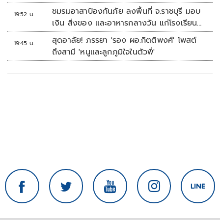
ชมรมอาสาป้องกันภัย ลงพื้นที่ จ.ราชบุรี มอบ
19:52 น.
เงิน สิ่งของ และอาหารกลางวัน แก่โรงเรียน
บ้านหนองน้ำใส
สุดอาลัย! ภรรยา 'รอง ผอ.กิตติพงศ์' โพสต์
19:45 น.
ถึงสามี 'หนูและลูกภูมิใจในตัวพี่'