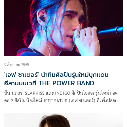
9 สิงหาคม 2565
'เจฟ ซาเตอร์' นำทีมศิลปินรุ่นใหม่บุกแดน
อีสานบนเวที THE POWER BAND
บีน นภสร, SLAPKISS และ INDIGO ศิลปินไอดอลรุ่นใหม่ กอด
คอ 2 ศิลปินน้องใหม่ JEFF SATUR (เจฟ ซาเตอร์) ที่เพิ่งปล่อยซิง
เกิ้ล แค่เงา (Hide) และ COPTER (คอปเตอร์) เด็กหนุ่มรุ่นใหม่
มากความสามารถที่มีเสน่ห์มามัดหัวใจคนฟัง ประเดิมคอนเสิร์ต
บนเวทีการประกวดดนตรีสากลสุดยิ่งใหญ่แห่งปี THE POWER