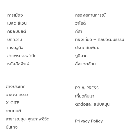
การเมือง
กรองสถานการณ์
เปลว สีเงิน
วาไรตี้
คอลัมนิสต์
กีฬา
บทความ
ท่องเที่ยว – ศิลปวัฒนธรรม
เศรษฐกิจ
ประชาสัมพันธ์
ข่าวพระราชสำนัก
ภูมิภาค
หนังสือพิมพ์
สิ่งแวดล้อม
ต่างประเทศ
PR & PRESS
อาชญากรรม
เกี่ยวกับเรา
X-CITE
ติดต่อและ สนับสนุน
ยานยนต์
สาธารณสุข-คุณภาพชีวิต
Privacy Policy
บันเทิง