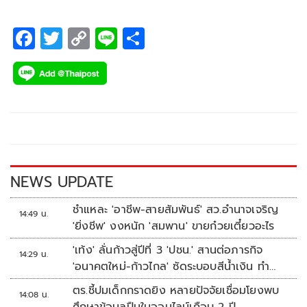
F
T
C
Li
S
ac
wi
o
n
h
e
tt
p
e
ar
b
er
y
e
o
Li
o
n
k
k
NEWS UPDATE
ชำแหละ 'อาชีพ-สายสัมพันธ์' สว.อำนาจเจริญ
14:49 น.
'ยิ่งชีพ' งงหนัก 'สมพาน' ขายก๋วยเตี๋ยวอะไร
'เท้ง' ลั่นก้าวสู่ปีที่ 3 'ปชน.' สานต่อภารกิจ
14:29 น.
'อนาคตใหม่-ก้าวไกล' ซัดระบอบสีน้ำเงิน ทำ
หลักนิติรัฐ-นิติธรรมสั่นคลอน
ตร.ชี้ปมเด็กกราดยิง หลายปัจจัยเชื่อมโยงพบ
14:08 น.