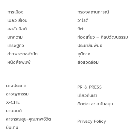
การเมือง
กรองสถานการณ์
เปลว สีเงิน
วาไรตี้
คอลัมนิสต์
กีฬา
บทความ
ท่องเที่ยว – ศิลปวัฒนธรรม
เศรษฐกิจ
ประชาสัมพันธ์
ข่าวพระราชสำนัก
ภูมิภาค
หนังสือพิมพ์
สิ่งแวดล้อม
ต่างประเทศ
PR & PRESS
อาชญากรรม
เกี่ยวกับเรา
X-CITE
ติดต่อและ สนับสนุน
ยานยนต์
สาธารณสุข-คุณภาพชีวิต
Privacy Policy
บันเทิง