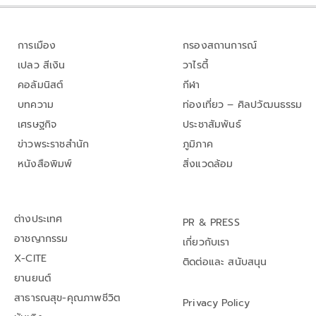
การเมือง
กรองสถานการณ์
เปลว สีเงิน
วาไรตี้
คอลัมนิสต์
กีฬา
บทความ
ท่องเที่ยว – ศิลปวัฒนธรรม
เศรษฐกิจ
ประชาสัมพันธ์
ข่าวพระราชสำนัก
ภูมิภาค
หนังสือพิมพ์
สิ่งแวดล้อม
ต่างประเทศ
PR & PRESS
อาชญากรรม
เกี่ยวกับเรา
X-CITE
ติดต่อและ สนับสนุน
ยานยนต์
สาธารณสุข-คุณภาพชีวิต
Privacy Policy