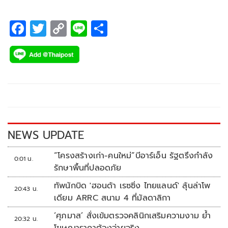
F
T
C
Li
S
ac
wi
o
n
h
e
tt
p
e
ar
b
er
y
e
o
Li
o
n
k
k
NEWS UPDATE
“โครงสร้างเก่า-คนใหม่”บีอาร์เอ็น รัฐตรึงกำลัง
0:01 น.
รักษาพื้นที่ปลอดภัย
ทัพนักบิด 'ฮอนด้า เรซซิ่ง ไทยแลนด์' ลุ้นล่าโพ
20:43 น.
เดียม ARRC สนาม 4 ที่มัลดาลิกา
‘ศุภมาส’ สั่งเข้มตรวจคลินิกเสริมความงาม ย้ำ
20:32 น.