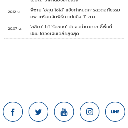
โฆษณาราคาต้องจ่ายจริง
พี่ชาย 'ฮลุน โซโล่' แจ้งกำหนดการสวดอภิธรรม
20:12 น.
ศพ เตรียมจัดพิธีฌาปนกิจ 11 ส.ค.
'ลลิดา' โต้ 'รักชนก' ปมงบน้ำบาดาล ชี้พื้นที่
20:07 น.
ปชน.ได้วงเงินเฉลี่ยสูงสุด