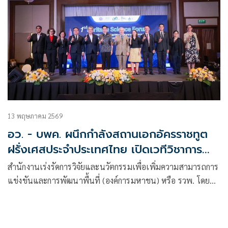
13 พฤษภาคม 2569
อว. - บพค. ผนึกกำลังสถานเอกอัครราชทูต
ฝรั่งเศสประจำประเทศไทย เปิดเวทีวิชาการ
ระดับนานาชาติ “The 1st Heritage Science
สำนักงานเร่งรัดการวิจัยและนวัตกรรมเพื่อเพิ่มความสามารถการ
Forum”
แข่งขันและการพัฒนาพื้นที่ (องค์การมหาชน) หรือ รวพ. โดย
หน่วยบริหารจัดการทุนด้านเทคโนโลยีและนวัตกรรมเพื่อ
อุตสาหกรรมแห่งอนาคต (บพค. หรือ PMUB) ภายใต้