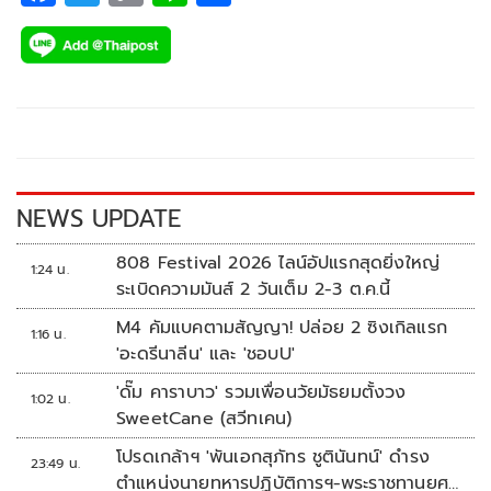
ac
wi
o
n
h
e
tt
p
e
ar
b
er
y
e
o
Li
o
n
k
k
NEWS UPDATE
808 Festival 2026 ไลน์อัปแรกสุดยิ่งใหญ่
1:24 น.
ระเบิดความมันส์ 2 วันเต็ม 2-3 ต.ค.นี้
M4 คัมแบคตามสัญญา! ปล่อย 2 ซิงเกิลแรก
1:16 น.
'อะดรีนาลีน' และ 'ชอบU'
'ดั๊ม คาราบาว' รวมเพื่อนวัยมัธยมตั้งวง
1:02 น.
SweetCane (สวีทเคน)
โปรดเกล้าฯ 'พันเอกสุภัทร ชูตินันทน์' ดำรง
23:49 น.
ตำแหน่งนายทหารปฏิบัติการฯ-พระราชทานยศ