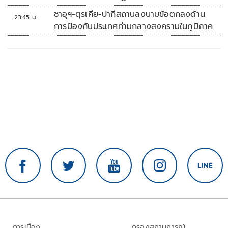
'พลตรี'
ซาอุฯ-ตุรเคีย-ปากีสถานลงนามข้อตกลงด้าน
23:45 น.
การป้องกันประเทศท่ามกลางสงครามในภูมิภาค
การเมือง
กรองสถานการณ์