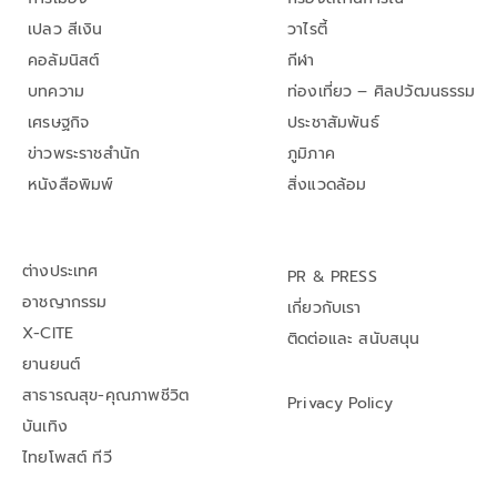
เปลว สีเงิน
วาไรตี้
คอลัมนิสต์
กีฬา
บทความ
ท่องเที่ยว – ศิลปวัฒนธรรม
เศรษฐกิจ
ประชาสัมพันธ์
ข่าวพระราชสำนัก
ภูมิภาค
หนังสือพิมพ์
สิ่งแวดล้อม
ต่างประเทศ
PR & PRESS
อาชญากรรม
เกี่ยวกับเรา
X-CITE
ติดต่อและ สนับสนุน
ยานยนต์
สาธารณสุข-คุณภาพชีวิต
Privacy Policy
บันเทิง
ไทยโพสต์ ทีวี