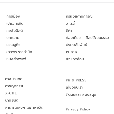
การเมือง
กรองสถานการณ์
เปลว สีเงิน
วาไรตี้
คอลัมนิสต์
กีฬา
บทความ
ท่องเที่ยว – ศิลปวัฒนธรรม
เศรษฐกิจ
ประชาสัมพันธ์
ข่าวพระราชสำนัก
ภูมิภาค
หนังสือพิมพ์
สิ่งแวดล้อม
ต่างประเทศ
PR & PRESS
อาชญากรรม
เกี่ยวกับเรา
X-CITE
ติดต่อและ สนับสนุน
ยานยนต์
สาธารณสุข-คุณภาพชีวิต
Privacy Policy