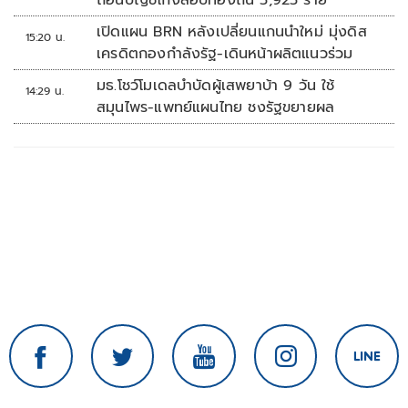
ถอนบัญชีโกงสอบท้องถิ่น 5,925 ราย
เปิดแผน BRN หลังเปลี่ยนแกนนำใหม่ มุ่งดิส
15:20 น.
เครดิตกองกำลังรัฐ-เดินหน้าผลิตแนวร่วม
มธ.โชว์โมเดลบำบัดผู้เสพยาบ้า 9 วัน ใช้
14:29 น.
สมุนไพร-แพทย์แผนไทย ชงรัฐขยายผล