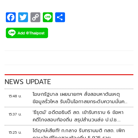
F
T
C
Li
S
ac
wi
o
n
h
e
tt
p
e
ar
b
er
y
e
o
Li
o
n
k
k
NEWS UPDATE
โฆษกรัฐบาล เผยนายกฯ สั่งสอบหาต้นเหตุ
15:48 น.
ข้อมูลรั่วไหล รับเป็นโอกาสยกระดับความมั่นคง
ปลอดภัยข้อมูลภาครัฐทั้งระบบ
'ธีรุตม์' อดีตอธิบดี สถ. เข้ารับทราบ 6 ข้อหา
15:37 น.
คดีโกงสอบท้องถิ่น สรุปสำนวนส่ง ป.ป.ช.
สัปดาห์หน้า
ได้ฤกษ์เสียที! ก.กลาง รับทราบมติ กสถ. เพิก
15:25 น.