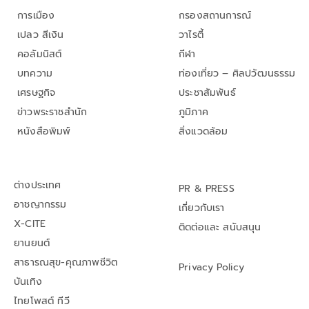
การเมือง
กรองสถานการณ์
เปลว สีเงิน
วาไรตี้
คอลัมนิสต์
กีฬา
บทความ
ท่องเที่ยว – ศิลปวัฒนธรรม
เศรษฐกิจ
ประชาสัมพันธ์
ข่าวพระราชสำนัก
ภูมิภาค
หนังสือพิมพ์
สิ่งแวดล้อม
ต่างประเทศ
PR & PRESS
อาชญากรรม
เกี่ยวกับเรา
X-CITE
ติดต่อและ สนับสนุน
ยานยนต์
สาธารณสุข-คุณภาพชีวิต
Privacy Policy
บันเทิง
ไทยโพสต์ ทีวี