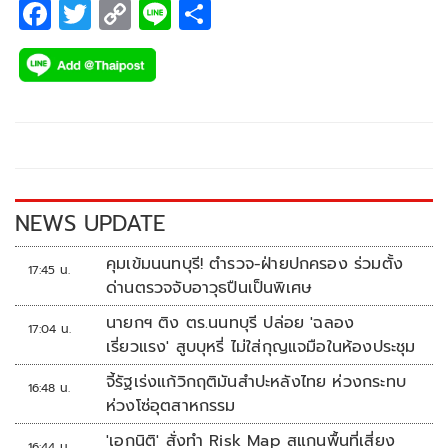
F
T
C
Li
S
ac
wi
o
n
h
e
tt
p
e
ar
b
er
y
e
o
Li
o
n
k
k
NEWS UPDATE
คุมเข้มนนทบุรี! ตำรวจ-ฝ่ายปกครอง ร่วมตั้ง
17:45 น.
ด่านตรวจจับอาวุธปืนเป็นพิเศษ
นายกฯ ติง ตร.นนทบุรี ปล่อย 'ฉลอง
17:04 น.
เรี่ยวแรง' สูบบุหรี่ ไม่ใส่กุญแจมือในห้องประชุม
จี้รัฐเร่งแก้วิกฤติมันสำปะหลังไทย ห่วงกระทบ
16:48 น.
ห่วงโซ่อุตสาหกรรม
'เอกนิติ' สั่งทำ Risk Map สแกนพื้นที่เสี่ยง
16:44 น.