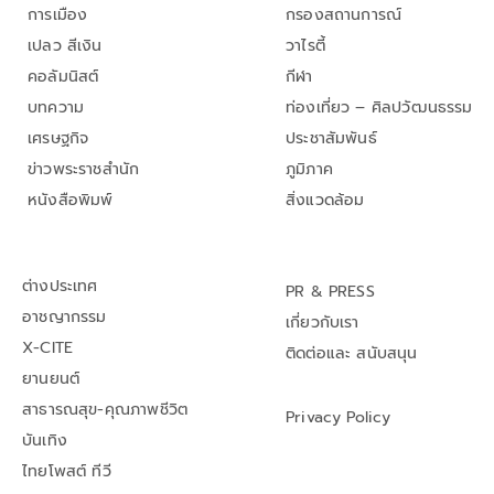
การเมือง
กรองสถานการณ์
เปลว สีเงิน
วาไรตี้
คอลัมนิสต์
กีฬา
บทความ
ท่องเที่ยว – ศิลปวัฒนธรรม
เศรษฐกิจ
ประชาสัมพันธ์
ข่าวพระราชสำนัก
ภูมิภาค
หนังสือพิมพ์
สิ่งแวดล้อม
ต่างประเทศ
PR & PRESS
อาชญากรรม
เกี่ยวกับเรา
X-CITE
ติดต่อและ สนับสนุน
ยานยนต์
สาธารณสุข-คุณภาพชีวิต
Privacy Policy
บันเทิง
ไทยโพสต์ ทีวี