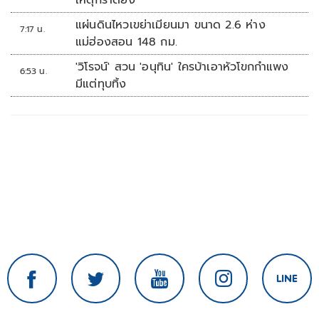
เหตุกราดยิง
แผ่นดินไหวเขย่าเมียนมา ขนาด 2.6 ห่าง
7:17 น.
แม่ฮ่องสอน 148 กม.
'วิโรจน์' สวน 'อนุทิน' ใครบ้าเอาหัวโขกกำแพง
6:53 น.
มีแต่ทุบทิ้ง