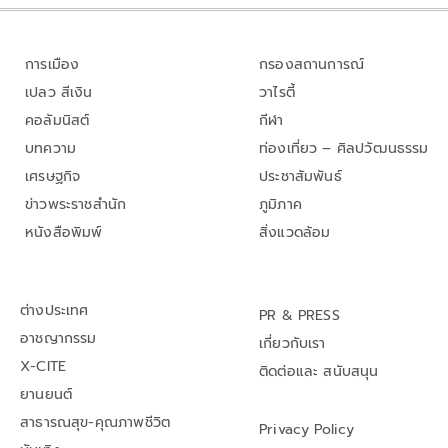
การเมือง
กรองสถานการณ์
เปลว สีเงิน
วาไรตี้
คอลัมนิสต์
กีฬา
บทความ
ท่องเที่ยว – ศิลปวัฒนธรรม
เศรษฐกิจ
ประชาสัมพันธ์
ข่าวพระราชสำนัก
ภูมิภาค
หนังสือพิมพ์
สิ่งแวดล้อม
ต่างประเทศ
PR & PRESS
อาชญากรรม
เกี่ยวกับเรา
X-CITE
ติดต่อและ สนับสนุน
ยานยนต์
สาธารณสุข-คุณภาพชีวิต
Privacy Policy