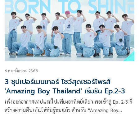
6 พฤศจิกายน 2568
3 ซุปเปอร์เมนเทอร์ โชว์สุดเซอร์ไพรส์
'Amazing Boy Thailand' เริ่มรัน Ep.2-3
เพิ่งออกอากาศเทปแรกไปเพียงอาทิตย์เดียว พอเข้าสู่ Ep. 2-3 ก็
สร้างความตื่นเต้นให้กับผู้ชมแล้ว สำหรับ “Amazing Boy
Thailand” รายการเฟ้นหาศิลปินคู่ดูโอ้ชายไทยสู่โลกบันเทิง
ระดับโลก ที่ผลิตโดย Mango TV ร่วมกับพันธมิตรไทย-จีน อย่าง
One 31, Handsome Entertainment และ Mandarin Film