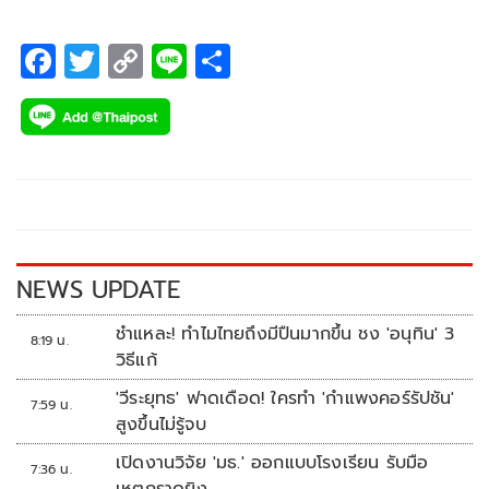
F
T
C
Li
S
ac
wi
o
n
h
e
tt
p
e
ar
b
er
y
e
o
Li
o
n
k
k
NEWS UPDATE
ชำแหละ! ทำไมไทยถึงมีปืนมากขึ้น ชง 'อนุทิน' 3
8:19 น.
วิธีแก้
'วีระยุทธ' ฟาดเดือด! ใครทำ 'กำแพงคอร์รัปชัน'
7:59 น.
สูงขึ้นไม่รู้จบ
เปิดงานวิจัย 'มธ.' ออกแบบโรงเรียน รับมือ
7:36 น.