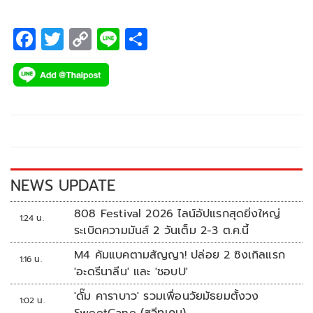
F
T
C
Li
S
ac
wi
o
n
h
e
tt
p
e
ar
b
er
y
e
o
Li
o
n
k
k
NEWS UPDATE
808 Festival 2026 ไลน์อัปแรกสุดยิ่งใหญ่
1:24 น.
ระเบิดความมันส์ 2 วันเต็ม 2-3 ต.ค.นี้
M4 คัมแบคตามสัญญา! ปล่อย 2 ซิงเกิลแรก
1:16 น.
'อะดรีนาลีน' และ 'ชอบU'
'ดั๊ม คาราบาว' รวมเพื่อนวัยมัธยมตั้งวง
1:02 น.