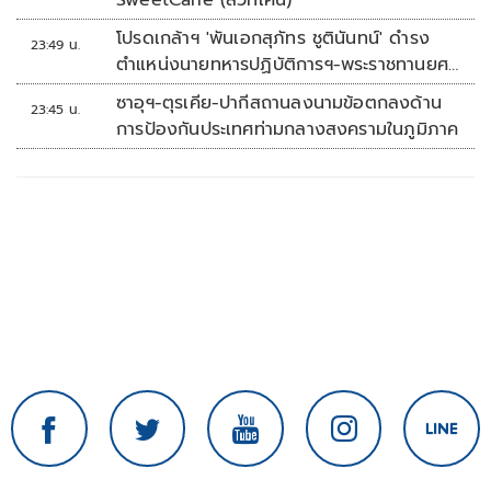
SweetCane (สวีทเคน)
โปรดเกล้าฯ 'พันเอกสุภัทร ชูตินันทน์' ดำรง
23:49 น.
ตำแหน่งนายทหารปฏิบัติการฯ-พระราชทานยศ
'พลตรี'
ซาอุฯ-ตุรเคีย-ปากีสถานลงนามข้อตกลงด้าน
23:45 น.
การป้องกันประเทศท่ามกลางสงครามในภูมิภาค