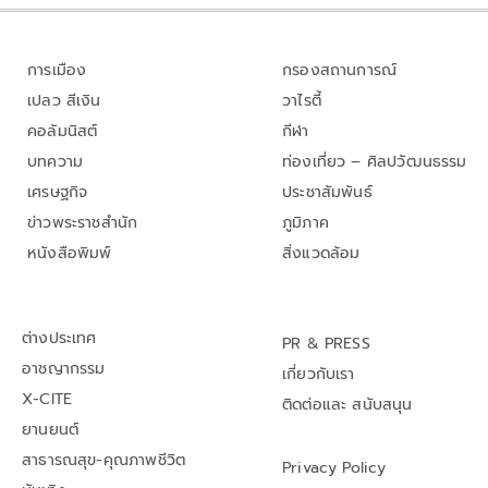
การเมือง
กรองสถานการณ์
เปลว สีเงิน
วาไรตี้
คอลัมนิสต์
กีฬา
บทความ
ท่องเที่ยว – ศิลปวัฒนธรรม
เศรษฐกิจ
ประชาสัมพันธ์
ข่าวพระราชสำนัก
ภูมิภาค
หนังสือพิมพ์
สิ่งแวดล้อม
ต่างประเทศ
PR & PRESS
อาชญากรรม
เกี่ยวกับเรา
X-CITE
ติดต่อและ สนับสนุน
ยานยนต์
สาธารณสุข-คุณภาพชีวิต
Privacy Policy