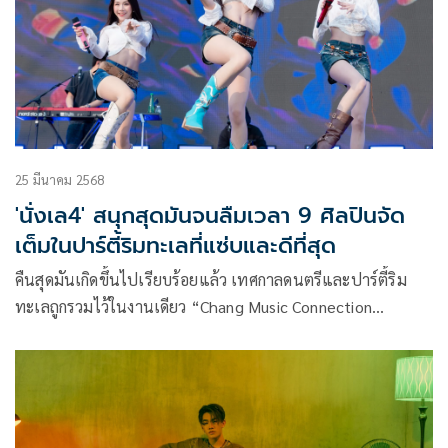
25 มีนาคม 2568
'นั่งเล4' สนุกสุดมันจนลืมเวลา 9 ศิลปินจัด
เต็มในปาร์ตี้ริมทะเลที่แซ่บและดีที่สุด
คืนสุดมันเกิดขึ้นไปเรียบร้อยแล้ว เทศกาลดนตรีและปาร์ตี้ริม
ทะเลถูกรวมไว้ในงานเดียว “Chang Music Connection
Presents NangLay Beach Party And Music Festival 4
เทศกาลดนตรีและปาร์ตี้ริมทะเล บิกินี่บีชแซ่บที่สุด ในวันเสาร์ที่
22 มีนาคม 2568 ที่ TRIPLE TREE BEACH (ใกล้ครัวเม็ดทราย)
อำเภอชะอำ จังหวัดเพชรบุรี ที่ผ่านมา