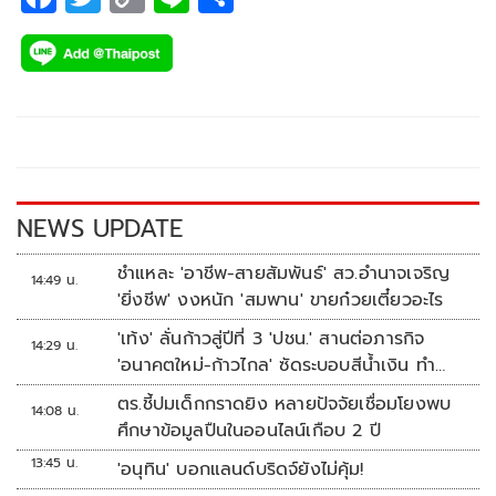
ac
wi
o
n
h
e
tt
p
e
ar
b
er
y
e
o
Li
o
n
k
k
NEWS UPDATE
ชำแหละ 'อาชีพ-สายสัมพันธ์' สว.อำนาจเจริญ
14:49 น.
'ยิ่งชีพ' งงหนัก 'สมพาน' ขายก๋วยเตี๋ยวอะไร
'เท้ง' ลั่นก้าวสู่ปีที่ 3 'ปชน.' สานต่อภารกิจ
14:29 น.
'อนาคตใหม่-ก้าวไกล' ซัดระบอบสีน้ำเงิน ทำ
หลักนิติรัฐ-นิติธรรมสั่นคลอน
ตร.ชี้ปมเด็กกราดยิง หลายปัจจัยเชื่อมโยงพบ
14:08 น.
ศึกษาข้อมูลปืนในออนไลน์เกือบ 2 ปี
13:45 น.
'อนุทิน' บอกแลนด์บริดจ์ยังไม่คุ้ม!