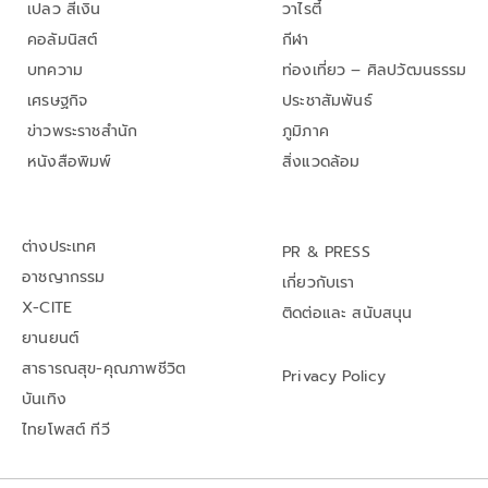
เปลว สีเงิน
วาไรตี้
คอลัมนิสต์
กีฬา
บทความ
ท่องเที่ยว – ศิลปวัฒนธรรม
เศรษฐกิจ
ประชาสัมพันธ์
ข่าวพระราชสำนัก
ภูมิภาค
หนังสือพิมพ์
สิ่งแวดล้อม
ต่างประเทศ
PR & PRESS
อาชญากรรม
เกี่ยวกับเรา
X-CITE
ติดต่อและ สนับสนุน
ยานยนต์
สาธารณสุข-คุณภาพชีวิต
Privacy Policy
บันเทิง
ไทยโพสต์ ทีวี