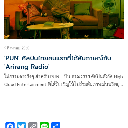
9 สิงหาคม 2565
'PUN' ศิลปินไทยคนแรกที่ได้สัมภาษณ์กับ
'Arirang Radio'
ไม่ธรรมดาจริงๆ สำหรับ PUN – ปัน สรณวรรธ ศิลปินสังกัด High
Cloud Entertainment ที่ได้รับเชิญให้ไปร่วมสัมภาษณ์บนวิทยุ
ชื่อดัง Arirang Radio ณ ประเทศเกาหลี พร้อมโปรโมตเพลงสุด
ฮิต KRYPTONITE ผลงานเพลงอัลเทอร์เนทีฟ อินดี้ ป็อป การันตี
ยอดวิวกว่า 43 ล้านวิว อีกทั้งยังได้กระทบไหล่ DANN หนึ่งในสมา
ชิกไอดอลบอยแบนด์ KINGDOM ซึ่งรับหน้าที่เป็นผู้ดำเนิน
รายการในวันดังกล่าวอีกด้วย
F
T
C
Li
S