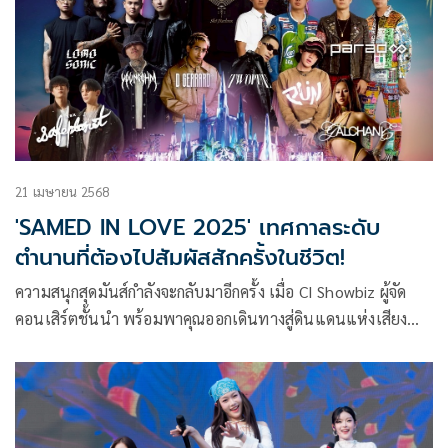
21 เมษายน 2568
'SAMED IN LOVE 2025' เทศกาลระดับ
ตำนานที่ต้องไปสัมผัสสักครั้งในชีวิต!
ความสนุกสุดมันส์กำลังจะกลับมาอีกครั้ง เมื่อ CI Showbiz ผู้จัด
คอนเสิร์ตชั้นนำ พร้อมพาคุณออกเดินทางสู่ดินแดนแห่งเสียง
ดนตรีใน SAMED IN LOVE 2025 ภายใต้ธีม “THE TREASURE
ISLAND” ที่จะพาคุณล่าขุมทรัพย์แห่งความฟินแบบไร้ขีดจำกัด !
ในวันเสาร์ที่ 7 มิถุนายน 2568 ณ เกาะเสม็ด จังหวัดระยอง