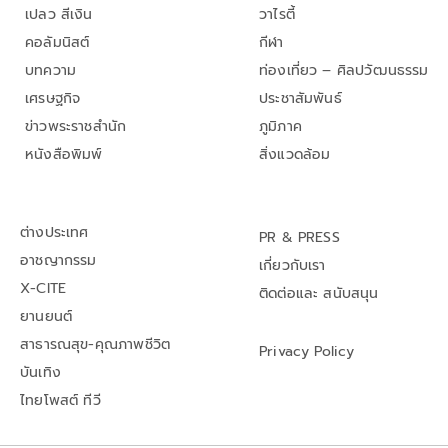
เปลว สีเงิน
วาไรตี้
คอลัมนิสต์
กีฬา
บทความ
ท่องเที่ยว – ศิลปวัฒนธรรม
เศรษฐกิจ
ประชาสัมพันธ์
ข่าวพระราชสำนัก
ภูมิภาค
หนังสือพิมพ์
สิ่งแวดล้อม
ต่างประเทศ
PR & PRESS
อาชญากรรม
เกี่ยวกับเรา
X-CITE
ติดต่อและ สนับสนุน
ยานยนต์
สาธารณสุข-คุณภาพชีวิต
Privacy Policy
บันเทิง
ไทยโพสต์ ทีวี