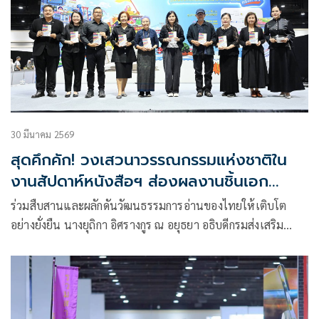
30 มีนาคม 2569
สุดคึกคัก! วงเสวนาวรรณกรรมแห่งชาติใน
งานสัปดาห์หนังสือฯ ส่องผลงานชิ้นเอก
ศิลปินแห่งชาติ
ร่วมสืบสานและผลักดันวัฒนธรรมการอ่านของไทยให้เติบโต
อย่างยั่งยืน นางยุถิกา อิศรางกูร ณ อยุธยา อธิบดีกรมส่งเสริม
วัฒนธรรม เข้าร่วมกิจกรรมเสวนางานประกาศวรรณกรรมแห่ง
ชาติ ประจำปีงบประมาณ พ.ศ. 2569 จัดโดยกรมส่งเสริม
วัฒนธรรม กระทรวงวัฒนธรรม ในงานสัปดาห์หนังสือแห่งชาติ
ครั้งที่ 54 และสัปดาห์หนังสือนานาชาติ ครั้งที่ 24 ภายใต้ธีมงาน