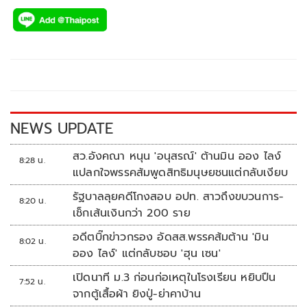
ac
wi
o
n
h
e
tt
p
e
ar
b
er
y
e
o
Li
o
n
k
k
NEWS UPDATE
สว.อังคณา หนุน 'อนุสรณ์' ต้านมิน ออง ไลง์
8:28 น.
แปลกใจพรรคส้มพูดสิทธิมนุษยชนแต่กลับเงียบ
รัฐบาลลุยคดีโกงสอบ อปท. สาวถึงขบวนการ-
8:20 น.
เช็กเส้นเงินกว่า 200 ราย
อดีตบิ๊กข่าวกรอง อัดสส.พรรคส้มต้าน 'มิน
8:02 น.
ออง ไลง์' แต่กลับชอบ 'ฮุน เซน'
เปิดนาที ม.3 ก่อนก่อเหตุในโรงเรียน หยิบปืน
7:52 น.
จากตู้เสื้อผ้า ยิงปู่-ย่าคาบ้าน