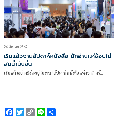
“Read The Legend เปิดตำนานการอ่านหน้าใหม่”
26 มีนาคม 2569
เริ่มแล้วงานสัปดาห์หนังสือ นักอ่านแห่ช้อปไม่
สนน้ำมันขึ้น
เริ่มแล้วอย่างยิ่งใหญ่กับงาน“สัปดาห์หนังสือแห่งชาติ ครั…
F
T
C
Li
S