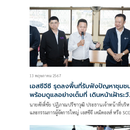
ใหญ่ บริษัท เอสซีจี เคมิคอลส์ จำกัด (มหาชน)
13 พฤษภาคม 2567
เอสซีจีซี รุดลงพื้นที่รับฟังปัญหาชุมช
พร้อมดูแลอย่างเต็มที่ เดินหน้าเฝ้าระว
คุณภาพสิ่งแวดล้อมต่อเนื่อง
นายศักดิ์ชัย ปฏิภาณปรีชาวุฒิ ประธานเจ้าหน้าที่บริ
และกรรมการผู้จัดการใหญ่ เอสซีจี เคมิคอลส์ หรือ SC
พร้อมด้วยนายยุทธศักดิ์ สุภสร ประธานกรรมการ