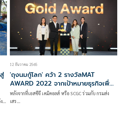
12 ธันวาคม 2565
ู่
'ถุงนมกู้โลก' คว้า 2 รางวัลMAT
AWARD 2022 จากเป้าหมายธุรกิจเพื่อ
ความยั่งยืน เป็นสินค้ามูลค่าเพิ่ม
หลังจากที่เอสซีจี เคมิคอลส์ หรือ SCGC ร่วมกับ กรมส่ง
ที่
เสร…
งไร
ะบบ
ด