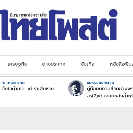
เศรษฐกิจ
ต่างประเทศ
บันเทิง
หนังสือพิม
คิดเหนือกระแส
แม่หมอสมัครเล่น
ตั้งใจด่าเขา...แต่เราเสียหาย
คู่มือทบทวนชีวิตช่วงพร
จร(7)เดินถอยหลังสำหร
ลัคนาราศีตอนที่2