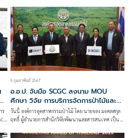
Impactful Ventures
การแข่งขันประกวดแผนธุรกิจ Bangkok Business
Challenge 2025 powered by
5 กุมภาพันธ์ 2567
น
อ.อ.ป. จับมือ SCGC ลงนาม MOU
ัง
ศึกษา วิจัย การบริการจัดการป่าไม้และ
คาร์บอนเครดิต
หาร
วันนี้ องค์การอุตสาหกรรมป่าไม้ โดย นายจอง มงคลสกุล
GC
ฤทธิ์ ผู้อำนวยการสำนักวิจัยพัฒนาและสารสนเทศ เป็นผู้
แทน อ.อ.ป.