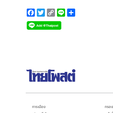
จากการลากดึงอาจถูกพัด
F
T
C
Li
S
ac
wi
o
n
h
e
tt
p
e
ar
b
er
y
e
o
Li
o
n
k
k
การเมือง
กรอง