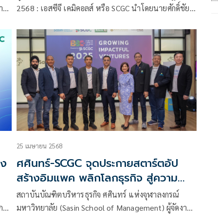
สู่ธุรกิจใหม่ พร้อมเตรียมเดินเครื่อง
าศ
2568 : เอสซีจี เคมิคอลส์ หรือ SCGC นำโดยนายศักดิ์ชัย
โรงงาน LSP เวียดนาม
ับ
ปฏิภาณปรีชาวุฒิ ประธานเจ้าหน้าที่บริหารและ
กรรมการผู้จัดการใหญ่ บริษัท เอสซีจี เคมิคอลส์ จำกัด
าก
(มหาชน)
้นำ
25 เมษายน 2568
่ง
ศศินทร์-SCGC จุดประกายสตาร์ตอัป
สร้างอิมแพค พลิกโลกธุรกิจ สู่ความ
ยั่งยืน บนเวที Bangkok Business
สถาบันบัณฑิตบริหารธุรกิจ ศศินทร์ แห่งจุฬาลงกรณ์
ว
Challenge 2025 - Growing
ดการ
มหาวิทยาลัย (Sasin School of Management) ผู้จัดงาน