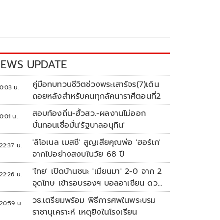
EWS UPDATE
คู่มือทบทวนชีวิตช่วงพระเสาร์จร(7)เดิน
0:03 น.
ถอยหลังสำหรับคนทุกลัคนาราศีตอนที่2
สอบท้องถิ่น-ฮั้วสว.-ผลงานไม่ออก
0:01 น.
บั่นทอนเชื่อมั่น'รัฐบาลอนุทิน'
'ลิโอเนล เมสซี' สูญเสียคุณพ่อ 'ฮอร์เก'
22:37 น.
จากไปอย่างสงบในวัย 68 ปี
'ไทย' เปิดบ้านชนะ 'เมียนมา' 2-0 จาก 2
22:26 น.
จุดโทษ เข้ารอบรองฯ บอลอาเซียน ดวล
'สิงคโปร์'
วธ.เตรียมพร้อม พิธีการศพในพระบรม
20:59 น.
ราชานุเคราะห์ เหตุยิงในโรงเรียน