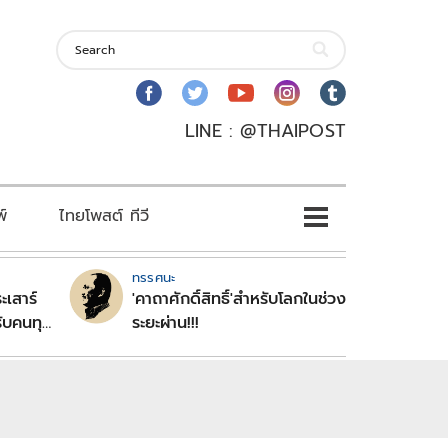
LINE : @THAIPOST
พ์
ไทยโพสต์ ทีวี
ทรรศนะ
ะเสาร์
'คาถาศักดิ์สิทธิ์'สำหรับโลกในช่วง
ับคนทุก
ระยะผ่าน!!!