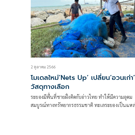
2 ตุลาคม 2566
โมเดลใหม่’Nets Up’ เปลี่ยน’อวนเก่า’ส
วัสดุทางเลือก
ระยองมีพื้นที่ชายฝั่งติดกับอ่าวไทย ทำให้มีความอุดม
สมบูรณ์ทางทรัพยากรธรรมชาติ ทะเลระยองเป็นแหล่ง
อยู่อาศัยของสัตว์น้ำ แหล่งทำประมงสร้างรายได้ อย่า
ก็ตาม การประมงด้วยเครื่องมืออวนส่งผลกระทบต่อร
นิเวศและทรัพยากรทางทะเล เนื่องจากเศษอวนที่ขา