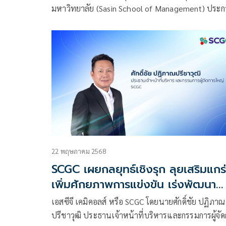
powered by SCGC การแข่งขันแผน
มหาวิทยาลัย (Sasin School of Management) ประก
ธุรกิจสตาร์ตอัป มุ่งผลักดันนวัตกรรม
ผลรางวัลชนะเลิศการแข่งขันแผนธุรกิจสตาร์ตอัประด
ใหม่เพื่อโลกอนาคต
โลก สำหรับนิสิตนักศึกษา Bangkok Business Challenge
2026 powered by SCGC ซึ่งได้รับการสนับสนุนหลักจ
บริษัท เอสซีจี เคมิคอลส์ จำกัด (มหาชน) หรือ SCGC ผู
ธุรกิจพอลิเมอร์และโซลูชันครบวงจรเพื่อความยั่งยืน
22 พฤษภาคม 2568
SCGC เผยกลยุทธ์เชิงรุก ลุยเสริมแกร
เพิ่มศักยภาพการแข่งขัน เร่งพัฒนา
สินค้า HVA และ Green Polymer รุด
เอสซีจี เคมิคอลส์ หรือ SCGC โดยนายศักดิ์ชัย ปฏิภาณ
รับตลาดปิโตรเคมีในภูมิภาคช่วงฟื้นตั
ปรีชาวุฒิ ประธานเจ้าหน้าที่บริหารและกรรมการผู้จั