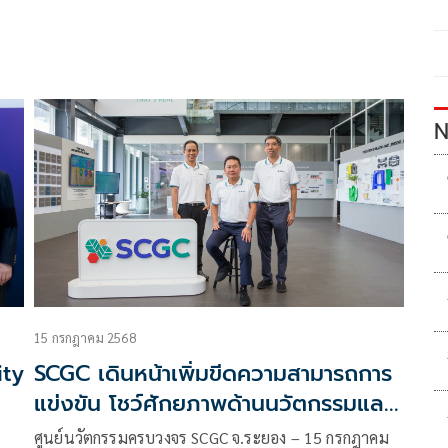
N
15 กรกฎาคม 2568
ity
SCGC เดินหน้าเพิ่มขีดความสามารถการ
แข่งขัน โชว์ศักยภาพด้านนวัตกรรมและ
26
เทคโนโลยีดิจิทัล ต่อยอดความเชี่ยวชาญ
ศูนย์นวัตกรรมครบวงจร SCGC จ.ระยอง – 15 กรกฎาคม