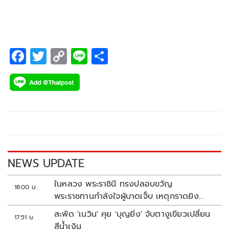
เต็มศักยภาพ ยกระดับจากกลุ่ม SEs สู่ MEs และจาก MEs เติบโต
เป็นธุรกิจขนาดใหญ่
F
T
C
Li
S
ac
wi
o
n
h
e
tt
p
e
ar
b
er
y
e
o
Li
o
n
k
k
NEWS UPDATE
ในหลวง พระราชินี ทรงปลอบขวัญ
18:00 น.
พระราชทานกำลังใจผู้บาดเจ็บ เหตุกราดยิง
รร.เทพศิรินทร์นนทบุรี
สะพัด 'เนวิน' คุย 'บุญยิ่ง' จับตางูเขียวเปลี่ยน
17:51 น.
สีน้ำเงิน