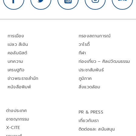
การเมือง
กรองสถานการณ์
เปลว สีเงิน
วาไรตี้
คอลัมนิสต์
กีฬา
บทความ
ท่องเที่ยว – ศิลปวัฒนธรรม
เศรษฐกิจ
ประชาสัมพันธ์
ข่าวพระราชสำนัก
ภูมิภาค
หนังสือพิมพ์
สิ่งแวดล้อม
ต่างประเทศ
PR & PRESS
อาชญากรรม
เกี่ยวกับเรา
X-CITE
ติดต่อและ สนับสนุน