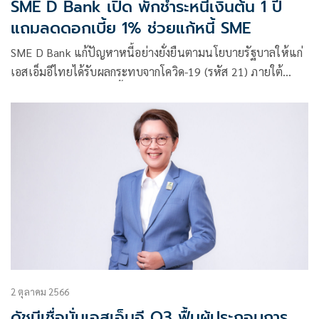
SME D Bank เปิด พักชำระหนี้เงินต้น 1 ปี
แถมลดดอกเบี้ย 1% ช่วยแก้หนี้ SME
SME D Bank แก้ปัญหาหนี้อย่างยั่งยืนตามนโยบายรัฐบาลให้แก่
เอสเอ็มอีไทยได้รับผลกระทบจากโควิด-19 (รหัส 21) ภายใต้
มาตรการ “3 ลดปลดหนี้” บรรเทาภาระการเงิน สร้างโอกาสเริ่ม
ต้นใหม่ไปต่อได้ ทั้งพักชำระหนี้เงินต้น 1 ปี ลดดอกเบี้ยให้ 1%
และยกดอกเบี้ยค้างให้ทั้งหมด แจ้งความประสงค์ตั้งแต่วันนี้ ถึง
30 มิ.ย. 68
2 ตุลาคม 2566
ดัชนีเชื่อมั่นเอสเอ็มอี Q3 ฟื้นผู้ประกอบการ