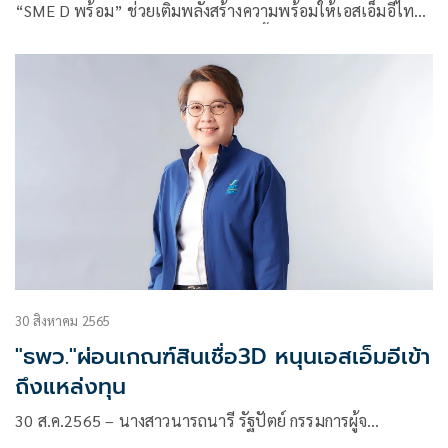
“SME D พร้อม” ช่วยเติมพลังสร้างความพร้อมให้เอสเอ็มอีไทย
กลับมาเดินหน้าธุรกิจเต็มกำลัง ชูดอกเบี้ยต่ำ วงเงินกู้สูงสุดถึง 50
ล้านบาท ผ่อนสบายๆ นาน 15 ปี พร้อมยกขบวนเสิร์ฟอีก 4 สิน
เชื่อ วงเงินรวมกว่า 20,000 ล้านบาท ครอบคลุมทุกกลุ่มธุรกิจเอส
เอ็มอี
30 สิงหาคม 2565
"ธพว."ผ่อนเกณฑ์สินเชื่อ3D หนุนเอสเอ็มอีเข้า
ถึงแหล่งทุน
30 ส.ค.2565 – นางสาวนารถนารี รัฐปัตย์ กรรมการผู้จ…