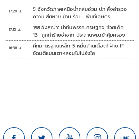
5 จังหวัดภาคเหนือน้ำถล่มอ่วม ปภ.สั่งสำรวจ
17:29 น.
ความเสียหาย บ้านเรือน- พื้นที่เกษตร
'สส.อังสณา' นำทีมพรรคเศรษฐกิจ ช่วยเด็ก
17:15 น.
13 ถูกทำร้ายซ้ำซาก ประสานพม.เข้าคุ้มครอง
ศึกมาตรฐานเหล็ก 5 หมื่นล้านเดือด! ฝ่าย IF
16:58 น.
ซัดมติแบนเตาหลอมไม่โปร่งใส