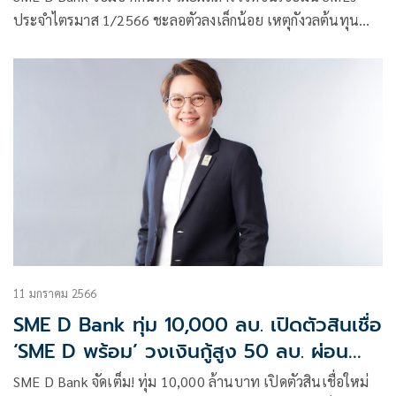
ประจำไตรมาส 1/2566 ชะลอตัวลงเล็กน้อย เหตุกังวลต้นทุน
ด้านพลังงานผันผวน กระทบต้นทุนธุรกิจเพิ่ม แต่ภาพรวมเชื่อ
มั่นยังคงอยู่ในระดับสูง จากแรงส่งภาคท่องเที่ยวคึกคัก ระบุอยาก
ให้รัฐคุมราคาพลังงาน ช่วยสนับสนุนติดตั้งพลังงานทางเลือก
ด้าน SME D Bank พร้อมเติมความรู้คู่ทุน หนุนเอสเอ็มอียกระดับ
ธุรกิจด้วย BCG Model
11 มกราคม 2566
SME D Bank ทุ่ม 10,000 ลบ. เปิดตัวสินเชื่อ
‘SME D พร้อม’ วงเงินกู้สูง 50 ลบ. ผ่อน
สบาย 15 ปี
SME D Bank จัดเต็ม! ทุ่ม 10,000 ล้านบาท เปิดตัวสินเชื่อใหม่