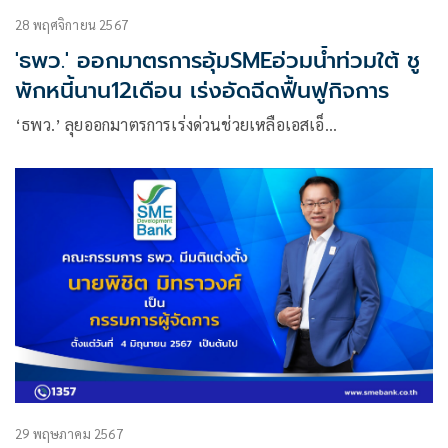
28 พฤศจิกายน 2567
'ธพว.' ออกมาตรการอุ้มSMEอ่วมน้ำท่วมใต้ ชู
พักหนี้นาน12เดือน เร่งอัดฉีดฟื้นฟูกิจการ
‘ธพว.’ ลุยออกมาตรการเร่งด่วนช่วยเหลือเอสเอ็…
29 พฤษภาคม 2567