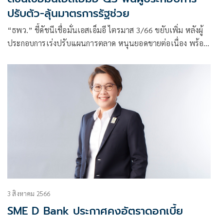
ปรับตัว-ลุ้นมาตรการรัฐช่วย
“ธพว.” ชี้ดัชนีเชื่อมั่นเอสเอ็มอี ไตรมาส 3/66 ขยับเพิ่ม หลังผู้
ประกอบการเร่งปรับแผนการตลาด หนุนยอดขายต่อเนื่อง พร้อม
คาดหวังนโยบายกระตุ้นเศรษฐกิจรัฐบาลช่วยเสริม อุตสาหกรรม
ก่อสร้าง-ท่องเที่ยว ฉลุย เหตุทำสัญญาโครงการก่อสร้างเพิ่ม-แนว
โน้มเดิมทางและใช้จ่ายมากขึ้น
3 สิงหาคม 2566
SME D Bank ประกาศคงอัตราดอกเบี้ย