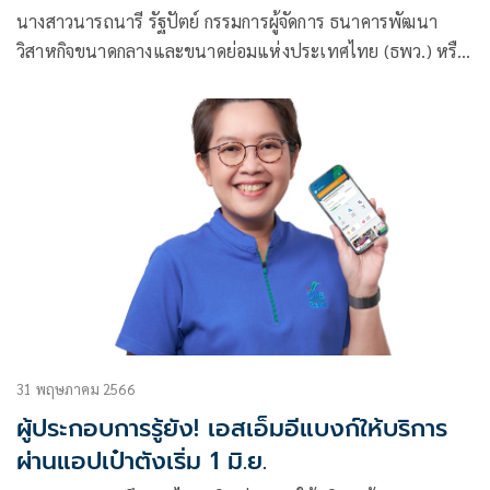
นางสาวนารถนารี รัฐปัตย์ กรรมการผู้จัดการ ธนาคารพัฒนา
วิสาหกิจขนาดกลางและขนาดย่อมแห่งประเทศไทย (ธพว.) หรือ
SME D Bank กล่าวถึงกรณีที่ประชุมคณะกรรมการนโยบายการ
เงิน (กนง.) เมื่อวันที่ 2 สิงหาคม 2566 ที่ผ่านมา มีมติเป็น
เอกฉันท์ขึ้นอัตราดอกเบี้ยนโยบาย 0.25%
31 พฤษภาคม 2566
ผู้ประกอบการรู้ยัง! เอสเอ็มอีแบงก์ให้บริการ
ผ่านแอปเป๋าตังเริ่ม 1 มิ.ย.