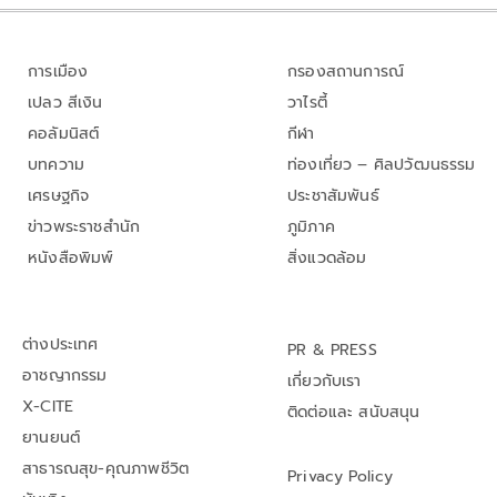
การเมือง
กรองสถานการณ์
เปลว สีเงิน
วาไรตี้
คอลัมนิสต์
กีฬา
บทความ
ท่องเที่ยว – ศิลปวัฒนธรรม
เศรษฐกิจ
ประชาสัมพันธ์
ข่าวพระราชสำนัก
ภูมิภาค
หนังสือพิมพ์
สิ่งแวดล้อม
ต่างประเทศ
PR & PRESS
อาชญากรรม
เกี่ยวกับเรา
X-CITE
ติดต่อและ สนับสนุน
ยานยนต์
สาธารณสุข-คุณภาพชีวิต
Privacy Policy