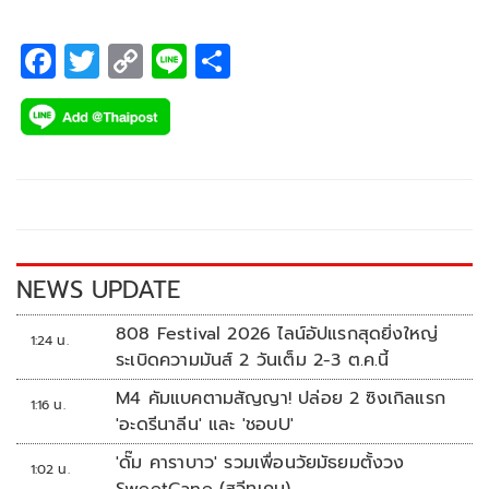
F
T
C
Li
S
ac
wi
o
n
h
e
tt
p
e
ar
b
er
y
e
o
Li
o
n
k
k
NEWS UPDATE
808 Festival 2026 ไลน์อัปแรกสุดยิ่งใหญ่
1:24 น.
ระเบิดความมันส์ 2 วันเต็ม 2-3 ต.ค.นี้
M4 คัมแบคตามสัญญา! ปล่อย 2 ซิงเกิลแรก
1:16 น.
'อะดรีนาลีน' และ 'ชอบU'
'ดั๊ม คาราบาว' รวมเพื่อนวัยมัธยมตั้งวง
1:02 น.