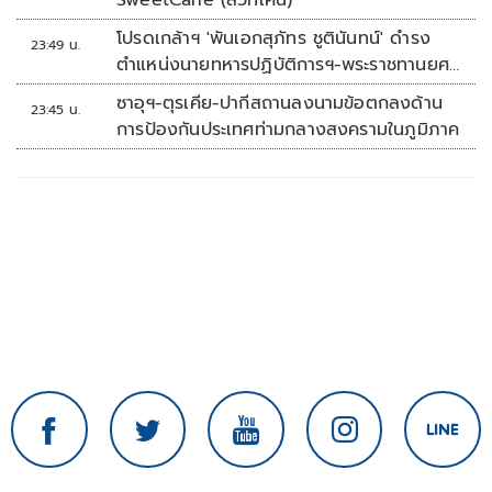
SweetCane (สวีทเคน)
โปรดเกล้าฯ 'พันเอกสุภัทร ชูตินันทน์' ดำรง
23:49 น.
ตำแหน่งนายทหารปฏิบัติการฯ-พระราชทานยศ
'พลตรี'
ซาอุฯ-ตุรเคีย-ปากีสถานลงนามข้อตกลงด้าน
23:45 น.
การป้องกันประเทศท่ามกลางสงครามในภูมิภาค