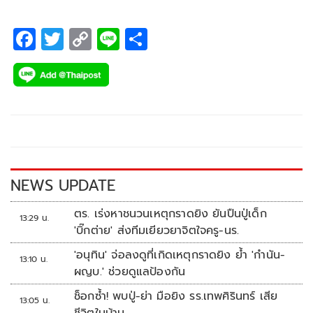
F
T
C
Li
S
ac
wi
o
n
h
e
tt
p
e
ar
b
er
y
e
o
Li
o
n
k
k
NEWS UPDATE
ตร. เร่งหาชนวนเหตุกราดยิง ยันปืนปู่เด็ก
13:29 น.
'บิ๊กต่าย' ส่งทีมเยียวยาจิตใจครู-นร.
'อนุทิน' จ่อลงดูที่เกิดเหตุกราดยิง ย้ำ 'กำนัน-
13:10 น.
ผญบ.' ช่วยดูแลป้องกัน
ช็อกซ้ำ! พบปู่-ย่า มือยิง รร.เทพศิรินทร์ เสีย
13:05 น.