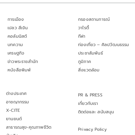
การเมือง
กรองสถานการณ์
เปลว สีเงิน
วาไรตี้
คอลัมนิสต์
กีฬา
บทความ
ท่องเที่ยว – ศิลปวัฒนธรรม
เศรษฐกิจ
ประชาสัมพันธ์
ข่าวพระราชสำนัก
ภูมิภาค
หนังสือพิมพ์
สิ่งแวดล้อม
ต่างประเทศ
PR & PRESS
อาชญากรรม
เกี่ยวกับเรา
X-CITE
ติดต่อและ สนับสนุน
ยานยนต์
สาธารณสุข-คุณภาพชีวิต
Privacy Policy