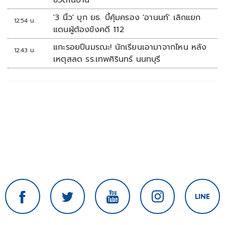
ชีวิตในบ้าน
'3 นิ้ว' บุก ยธ. บี้คุ้มครอง 'อานนท์' เลิกแยก
12:54 น.
แดนผู้ต้องขังคดี 112
แกะรอยปืนมรณะ! นักเรียนเอามาจากไหน หลัง
12:43 น.
เหตุสลด รร.เทพศิรินทร์ นนทบุรี