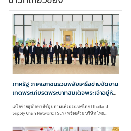
ข่าวที่เกี่ยวข้อง
ภาครัฐ ภาคเอกชนรวมพลังเครือข่ายจัดงาน
เทิดพระเกียรติพระบาทสมเด็จพระเจ้าอยู่หัว
ทศวรรษแห่งการพัฒนา สืบสาน รักษา ต่อย
เครือข่ายธุรกิจห่วงโซ่อุปทานแห่งประเทศไทย (Thailand
อด ใต้ร่มพระบารมี
Supply Chain Network: TSCN) พร้อมด้วย บริษัท ไทย
เบฟเวอเรจ จำกัด (มหาชน) (ไทยเบฟ) และภาคีเครือข่ายร่วม
จัดงาน “ทศวรรษแห่งการพัฒนา สืบสาน รักษา ต่อยอด ใต้ร่ม