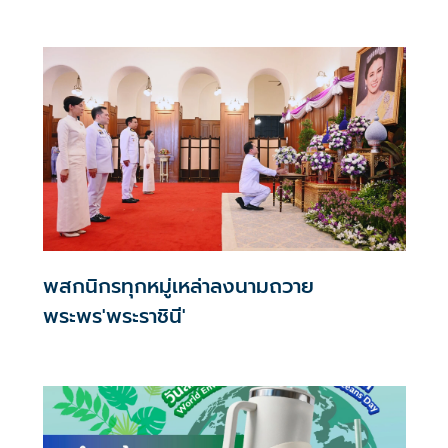
พสกนิกรทุกหมู่เหล่าลงนามถวาย
พระพร'พระราชินี'