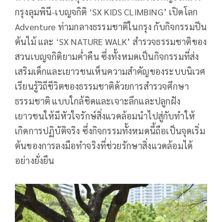
กรุงลุมพินี-เบญจกิติ ‘SX KIDS CLIMBING’ เปิดโลก
Adventure ท่ามกลางธรรมชาติในกรุง กับกิจกรรมปีน
ต้นไม้ และ ‘SX NATURE WALK’ สำรวจธรรมชาติของ
สวนเบญจกิติยามค่ำคืน ซึ่งทั้งหมดเป็นกิจกรรมที่ส่ง
เสริมเด็กและเยาวชนเห็นความสำคัญของระบบนิเวศ
เรียนรู้วิถีชีวิตของธรรมชาติด้วยการสำรวจศึกษา
ธรรมชาติ แบบใกล้ชิดและเจาะลึกและปลูกฝัง
เยาวชนให้มีหัวใจรักษ์สิ่งแวดล้อมนำไปสู่กับทำให้
เกิดการปฏิบัติจริง ซึ่งกิจกรรมทั้งหมดนี้ถือเป็นจุดเริ่ม
ต้นของการลงมือทำจริงที่ช่วยรักษาสิ่งแวดล้อมได้
อย่างยั่งยืน