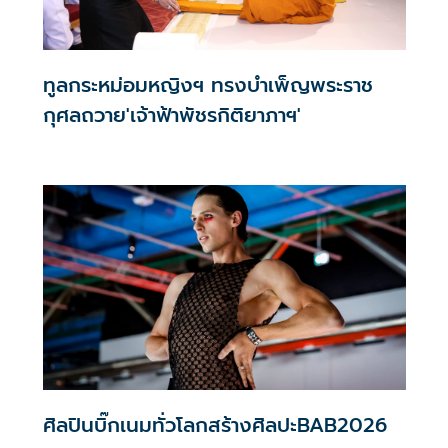
ทูลกระหม่อมหญิงฯ ทรงบำเพ็ญพระราช
กุศลถวาย'เจ้าฟ้าพัชรกิติยาภาฯ'
ศิลปินบิ๊กเนมทั่วโลกสร้างศิลปะBAB2026