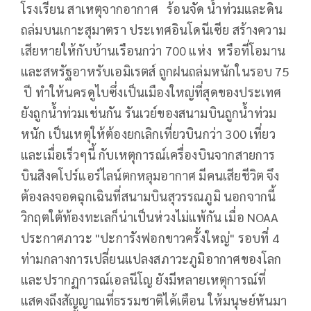
โรงเรียน สาเหตุจากอากาศ ร้อนจัด น้ำท่วมและดิน
ถล่มบนเกาะสุมาตรา ประเทศอินโดนีเซีย สร้างความ
เสียหายให้กับบ้านเรือนกว่า 700 แห่ง หรือที่โอมาน
และสหรัฐอาหรับเอมิเรตส์ ถูกฝนถล่มหนักในรอบ 75
ปี ทำให้นครดูไบซึ่งเป็นเมืองใหญ่ที่สุดของประเทศ
ยังถูกน้ำท่วมเช่นกัน รันเวย์ของสนามบินถูกน้ำท่วม
หนัก เป็นเหตุให้ต้องยกเลิกเที่ยวบินกว่า 300 เที่ยว
และเมื่อเร็วๆนี้ กับเหตุการณ์เครื่องบินจากสายการ
บินสิงคโปร์แอร์ไลน์ตกหลุมอากาศ มีคนเสียชีวิต จึง
ต้องลงจอดฉุกเฉินที่สนามบินสุวรรณภูมิ นอกจากนี้
วิกฤตใต้ท้องทะเลก็น่าเป็นห่วงไม่แพ้กัน เมื่อ NOAA
ประกาศภาวะ "ปะการังฟอกขาวครั้งใหญ่" รอบที่ 4
ท่ามกลางการเปลี่ยนแปลงสภาวะภูมิอากาศของโลก
และปรากฏการณ์เอลนีโญ ยังมีหลายเหตุการณ์ที่
แสดงถึงสัญญาณที่ธรรมชาติได้เตือน ให้มนุษย์หันมา