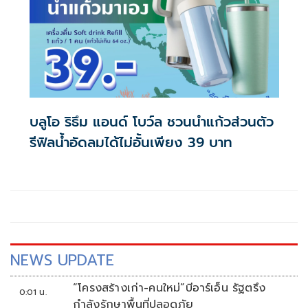
บลูโอ ริธึม แอนด์ โบว์ล ชวนนำแก้วส่วนตัว
รีฟิลน้ำอัดลมได้ไม่อั้นเพียง 39 บาท
NEWS UPDATE
“โครงสร้างเก่า-คนใหม่”บีอาร์เอ็น รัฐตรึง
0:01 น.
กำลังรักษาพื้นที่ปลอดภัย