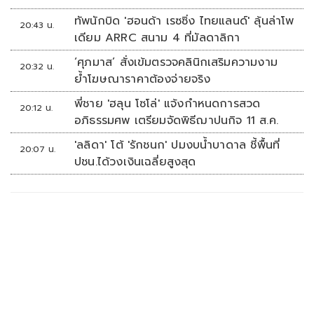
ทัพนักบิด 'ฮอนด้า เรซซิ่ง ไทยแลนด์' ลุ้นล่าโพ
20:43 น.
เดียม ARRC สนาม 4 ที่มัลดาลิกา
‘ศุภมาส’ สั่งเข้มตรวจคลินิกเสริมความงาม
20:32 น.
ย้ำโฆษณาราคาต้องจ่ายจริง
พี่ชาย 'ฮลุน โซโล่' แจ้งกำหนดการสวด
20:12 น.
อภิธรรมศพ เตรียมจัดพิธีฌาปนกิจ 11 ส.ค.
'ลลิดา' โต้ 'รักชนก' ปมงบน้ำบาดาล ชี้พื้นที่
20:07 น.
ปชน.ได้วงเงินเฉลี่ยสูงสุด