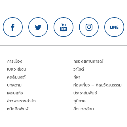
การเมือง
กรองสถานการณ์
เปลว สีเงิน
วาไรตี้
คอลัมนิสต์
กีฬา
บทความ
ท่องเที่ยว – ศิลปวัฒนธรรม
เศรษฐกิจ
ประชาสัมพันธ์
ข่าวพระราชสำนัก
ภูมิภาค
หนังสือพิมพ์
สิ่งแวดล้อม