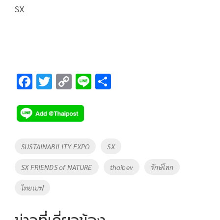
SX
F
T
C
Li
S
ac
wi
o
n
h
e
tt
p
e
ar
b
er
y
e
o
Li
Tags
SUSTAINABILITY EXPO
SX
o
n
SX FRIENDS of NATURE
thaibev
รักษ์โลก
k
k
ไทยเบฟ