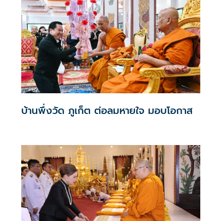
พระบารมี” เพื่อเทิดพระเกียรติพระบาทสมเด็จพระเจ้าอยู่หัว
เนื่องในโอกาสวันเฉลิมพระชนมพรรษา 28 กรกฎาคม 2569
และครบ 10 ปีแห่งการครองสิริราชสมบัติ
บ้านพึ่งวัด ภูเก็ต ต่อลมหายใจ มอบโอกาส