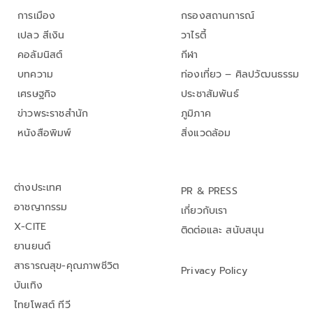
การเมือง
กรองสถานการณ์
เปลว สีเงิน
วาไรตี้
คอลัมนิสต์
กีฬา
บทความ
ท่องเที่ยว – ศิลปวัฒนธรรม
เศรษฐกิจ
ประชาสัมพันธ์
ข่าวพระราชสำนัก
ภูมิภาค
หนังสือพิมพ์
สิ่งแวดล้อม
ต่างประเทศ
PR & PRESS
อาชญากรรม
เกี่ยวกับเรา
X-CITE
ติดต่อและ สนับสนุน
ยานยนต์
สาธารณสุข-คุณภาพชีวิต
Privacy Policy
บันเทิง
ไทยโพสต์ ทีวี