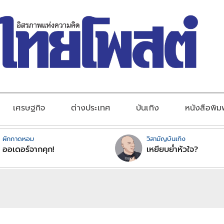
เศรษฐกิจ
ต่างประเทศ
บันเทิง
หนังสือพิม
ผักกาดหอม
วิสามัญบันเทิง
ออเดอร์จากคุก!
เหยียบย่ำหัวใจ?