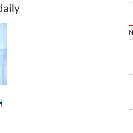
daily
N
่
์