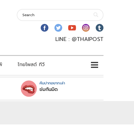
LINE : @THAIPOST
พ์
ไทยโพสต์ ทีวี
คันปากอยากเล่า
ข่มกันมิด