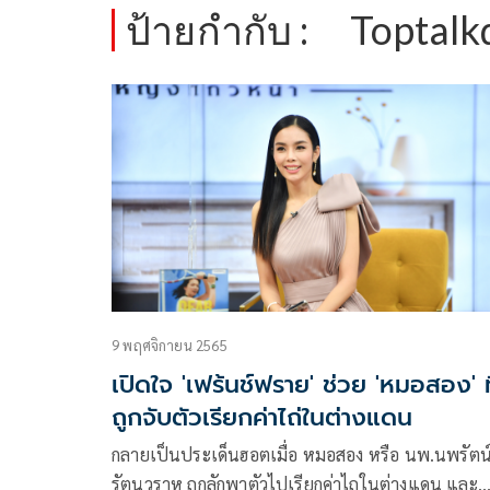
ป้ายกำกับ :
Toptalk
9 พฤศจิกายน 2565
เปิดใจ 'เฟร้นช์ฟราย' ช่วย 'หมอสอง' ที
ถูกจับตัวเรียกค่าไถ่ในต่างแดน
กลายเป็นประเด็นฮอตเมื่อ หมอสอง หรือ นพ.นพรัตน
รัตนวราห ถูกลักพาตัวไปเรียกค่าไถในต่างแดน และ