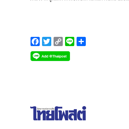
สามารถเจรจาช่วยเหลือให้กลับมาประเทศไทยได้อย่า
ปลอดภัย ซึ่งผู้อยู่เบื้องหลังการเจรจาครั้งนี้คือ แฟนสา
หมอสอง หรือ เฟร้นช์ฟราย-รินทร์ณฐา อัจฉริยวัฒนกุล 
ประกาศข่าวช่วงเย็นจากรายการ เรื่องเด่นประเด็นดัง
(Top talk Daily) ทางช่อง MONO29 ล่าสุดเจ้าตัวออกมา
F
T
C
Li
S
เผยในรายการ เดอะ เลดี้ ผู้หญิงแถวหน้า (The Ladie
ac
wi
o
n
h
ทางช่อง MONO29
e
tt
p
e
ar
b
er
y
e
o
Li
o
n
k
k