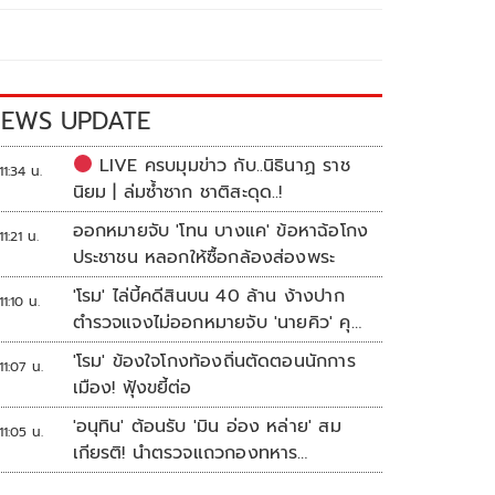
EWS UPDATE
LIVE ครบมุมข่าว กับ..นิธินาฏ ราช
11:34 น.
นิยม | ล่มซ้ำซาก ชาติสะดุด..!
ออกหมายจับ 'โทน บางแค' ข้อหาฉ้อโกง
11:21 น.
ประชาชน หลอกให้ซื้อกล้องส่องพระ
'โรม' ไล่บี้คดีสินบน 40 ล้าน ง้างปาก
11:10 น.
ตำรวจแจงไม่ออกหมายจับ 'นายคิว' คุม
เว็บพนัน
'โรม' ข้องใจโกงท้องถิ่นตัดตอนนักการ
11:07 น.
เมือง! ฟุ้งขยี้ต่อ
'อนุทิน' ต้อนรับ 'มิน อ่อง หล่าย' สม
11:05 น.
เกียรติ! นำตรวจแถวกองทหาร
เกียรติยศ