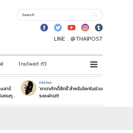
LINE : @THAIPOST
พ์
ไทยโพสต์ ทีวี
ทรรศนะ
ะเสาร์
'คาถาศักดิ์สิทธิ์'สำหรับโลกในช่วง
ับคนทุก
ระยะผ่าน!!!