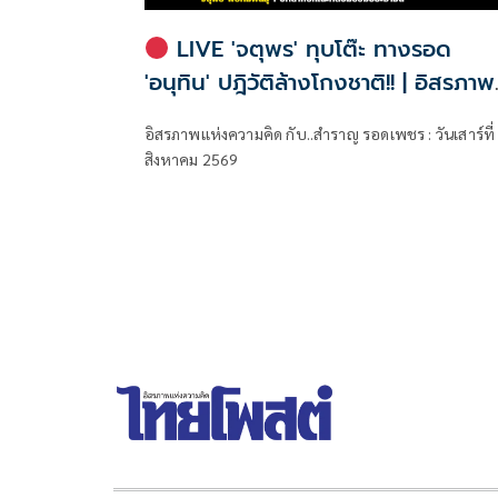
LIVE 'จตุพร' ทุบโต๊ะ ทางรอด
'อนุทิน' ปฎิวัติล้างโกงชาติ!! | อิสรภาพ
แห่งความคิด กับ..สำราญ รอดเพชร
อิสรภาพแห่งความคิด กับ..สำราญ รอดเพชร : วันเสาร์ที่
สิงหาคม 2569