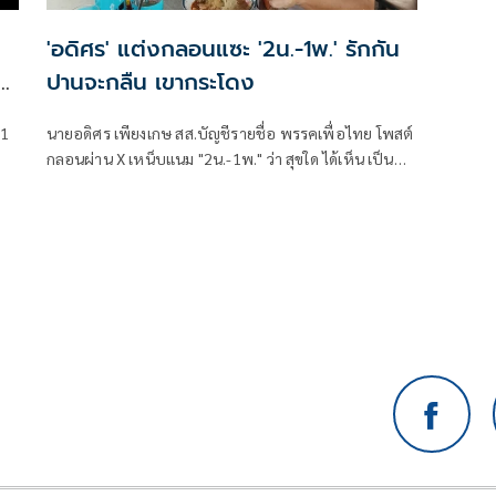
'อดิศร' แต่งกลอนแซะ '2น.-1พ.' รักกัน
ปานจะกลืน เขากระโดง
 1
นายอดิศร เพียงเกษ สส.บัญชีรายชื่อ พรรคเพื่อไทย โพสต์
กลอนผ่าน X เหน็บแนม "2น.-1พ." ว่า สุขใด ได้เห็น เป็น
ขวัญตา ยากจะพรร