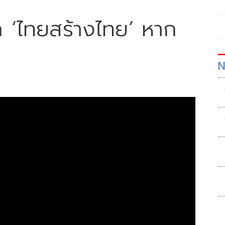
อก ‘ไทยสร้างไทย’ หาก
N