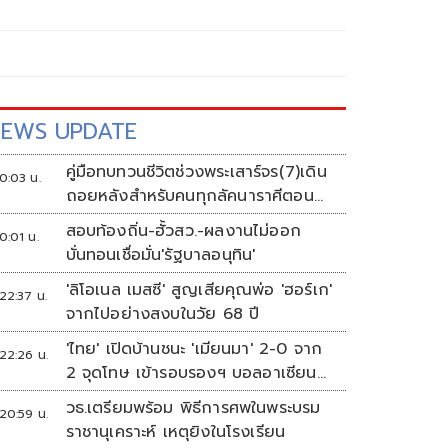
EWS UPDATE
คู่มือทบทวนชีวิตช่วงพระเสาร์จร(7)เดิน
0:03 น.
ถอยหลังสำหรับคนทุกลัคนาราศีตอน
ที่2
สอบท้องถิ่น-ฮั้วสว.-ผลงานไม่ออก
0:01 น.
บั่นทอนเชื่อมั่น'รัฐบาลอนุทิน'
'ลิโอเนล เมสซี' สูญเสียคุณพ่อ 'ฮอร์เก'
22:37 น.
จากไปอย่างสงบในวัย 68 ปี
'ไทย' เปิดบ้านชนะ 'เมียนมา' 2-0 จาก
22:26 น.
2 จุดโทษ เข้ารอบรองฯ บอลอาเซียน
ดวล 'สิงคโปร์'
วธ.เตรียมพร้อม พิธีการศพในพระบรม
20:59 น.
ราชานุเคราะห์ เหตุยิงในโรงเรียน