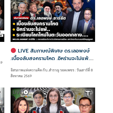
LIVE สัมภาษณ์พิเศษ ดร.เลอพงษ์
.เบื้องลับสงครามโหด .อิหร่านจะไม่แพ้..
69
.ระเบียบโลกใหม่ในตะวันออกกลาง…. |
อิสรภาพแห่งความคิด กับ..สำราญ รอดเพชร : วันเสาร์ที่ 8
อิสรภาพแห่งความคิด กับ..สำราญ รอด
สิงหาคม 2569
เพชร