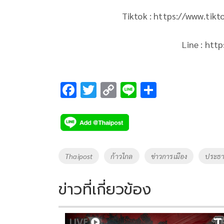
Tiktok : https://www.ti
Line : htt
F
T
C
Li
S
ac
wi
o
n
h
e
tt
p
e
ar
b
er
y
e
o
Li
Tags
Thaipost
ก้าวไกล
ข่าวการเมือง
ประธ
o
n
k
k
ข่าวที่เกี่ยวข้อง