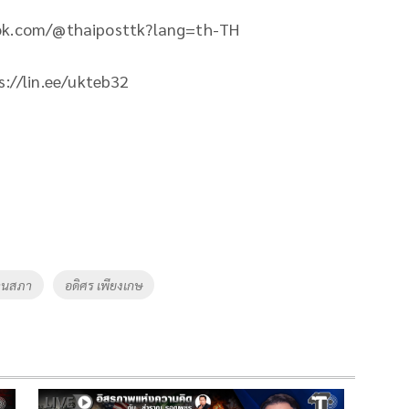
ktok.com/@thaiposttk?lang=th-TH
ps://lin.ee/ukteb32
านสภา
อดิศร เพียงเกษ