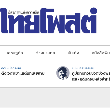
เศรษฐกิจ
ต่างประเทศ
บันเทิง
หนังสือพิม
คิดเหนือกระแส
แม่หมอสมัครเล่น
ตั้งใจด่าเขา...แต่เราเสียหาย
คู่มือทบทวนชีวิตช่วงพร
จร(7)เดินถอยหลังสำหร
ลัคนาราศีตอนที่2