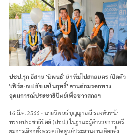
ปชป.รุก อีสาน 'นิพนธ์' นำทีมไปสกลนคร เปิดตัว
'เฟิร์ส-ณปภัช เสโนฤทธิ์' สานต่อมรดกทาง
อุดมการณ์ประชาธิปัตย์เพื่อชาวสกลฯ
16 มี.ค. 2566 - นายนิพนธ์ บุญญามณี รองหัวหน้า
พรรคประชาธิปัตย์ (ปชป.) ในฐานะผู้อำนวยการเตรี
ยมการเลือกตั้งพรรคเปิดศูนย์ประสานงานเลือกตั้ง