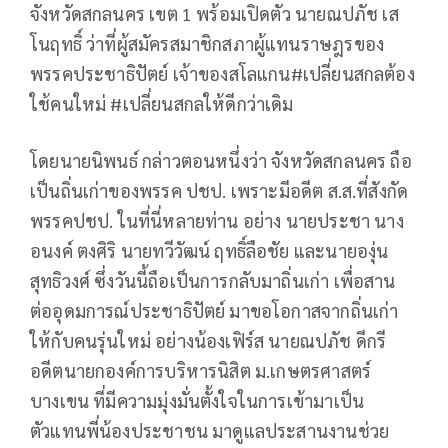
จังหวัดสกลนคร เขต 1 พร้อมเปิดตัว นายณปภัช เส
โนฤทธิ์ ว่าที่ผู้สมัครสมาชิกสภาผู้แทนราษฎรของ
พรรคประชาธิปัตย์ เจ้าของสโลแกน#เปลี่ยนสกลต้อง
ใช้คนใหม่ #เปลี่ยนสกลให้ดีกว่าเดิม
โดยนายนิพนธ์ กล่าวตอนหนึ่งว่า จังหวัดสกลนคร ถือ
เป็นถิ่นเก่าของพรรค ปชป. เพราะมีอดีต ส.ส.ที่สังกัด
พรรคปชป. ในที่นี่หลายท่าน อย่าง นายประชา นาง
อนงค์ ตงศิริ นายทวีวัฒน์ ฤทธิ์ลือชัย และนายองุ่น
สุทธิวงศ์ ซึ่งวันนี้ถือเป็นการกลับมาถิ่นเก่า เพื่อสาน
ต่ออุดมการณ์ประชาธิปัตย์ มาขอโอกาสจากถิ่นเก่า
ให้กับคนรุ่นใหม่ อย่างน้องเฟิร์ส นายณปภัช ดีกรี
อดีตนายกองค์การบริหารนิสิต ม.เกษตรศาสตร์
บางเขน ที่มีความมุ่งมั่นตั้งใจในการเข้ามาเป็น
ตัวแทนพี่น้องประชาชน มาดูแลประสานงานช่วย