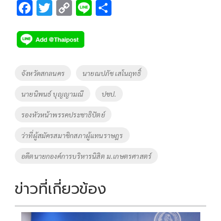
F
T
C
Li
S
ac
wi
o
n
h
e
tt
p
e
ar
b
er
y
e
o
Li
Tags
จังหวัดสกลนคร
นายณปภัช เสโนฤทธิ์
o
n
นายนิพนธ์ บุญญามณี
ปชป.
k
k
รองหัวหน้าพรรคประชาธิปัตย์
ว่าที่ผู้สมัครสมาชิกสภาผู้แทนราษฎร
อดีตนายกองค์การบริหารนิสิต ม.เกษตรศาสตร์
ข่าวที่เกี่ยวข้อง