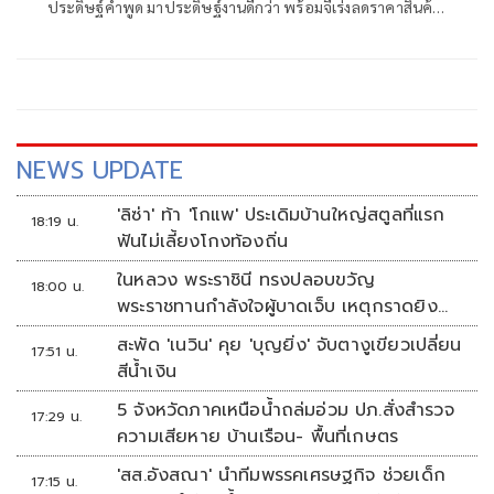
ประดิษฐ์คำพูด มาประดิษฐ์งานดีกว่า พร้อมจี้เร่งลดราคาสินค้า
ตามต้นทุนพลังงานที่ลดลง-วางมาตรการรองรับผลไม้ภาคใต้
ก่อนล้นตลาด
NEWS UPDATE
'ลิซ่า' ท้า 'โกแพ' ประเดิมบ้านใหญ่สตูลที่แรก
18:19 น.
ฟันไม่เลี้ยงโกงท้องถิ่น
ในหลวง พระราชินี ทรงปลอบขวัญ
18:00 น.
พระราชทานกำลังใจผู้บาดเจ็บ เหตุกราดยิง
รร.เทพศิรินทร์นนทบุรี
สะพัด 'เนวิน' คุย 'บุญยิ่ง' จับตางูเขียวเปลี่ยน
17:51 น.
สีน้ำเงิน
5 จังหวัดภาคเหนือน้ำถล่มอ่วม ปภ.สั่งสำรวจ
17:29 น.
ความเสียหาย บ้านเรือน- พื้นที่เกษตร
'สส.อังสณา' นำทีมพรรคเศรษฐกิจ ช่วยเด็ก
17:15 น.