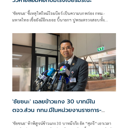
'ชัยชนะ' ชี้เหตุไฟไหม้โรงเบียร์ เป็นความบกพร่อง กทม.-
มหาดไทย เชื่อยังมีอีกเยอะ บี้นายกฯ ปูพรมตรวจสอบทั้ง
ประเทศ รวมร้านหมาล่า ท้า 'ชัชชาติ' ลงพื้นที่พร้อมกัน คุมเข้ม
กฎหมาย อย่าทำงานแบบวัวหายล้อมคอก
'ชัยชนะ' เฉลยข้าวแกง 30 บาทมีใน
ตจว.ส่วน กทม.มีในหน่วยงานราชการ-
โรงเรียน
'ชัยชนะ' ท้าพิสูจน์ข้าวแกง 30 บาทมีจริง อัด “ศุภจี“ เอาเวลา