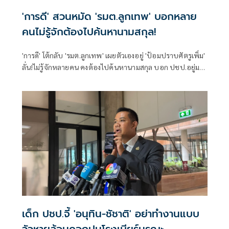
'การดี' สวนหมัด 'รมต.ลูกเทพ' บอกหลาย
คนไม่รู้จักต้องไปค้นหานามสกุล!
'การดี' โต้กลับ 'รมต.ลูกเทพ' เผยตัวเองอยู่ 'ป้อมปราบศัตรูเพิ่ม'
ลั่น!ไม่รู้จักหลายคน คงต้องไปค้นหานามสกุล บอก ปชป.อยู่มา
80 ปี ไม่ใช่ 30 ปี ชี้ประเทศเข้าขั้นวิกฤตต้องการคนเก่ง
เด็ก ปชป.จี้ 'อนุทิน-ชัชาติ' อย่าทำงานแบบ
วัวหายล้อมคอกปมโรงเบียร์มรณะ