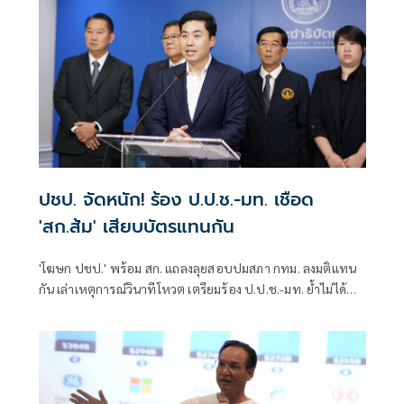
ปชป. จัดหนัก! ร้อง ป.ป.ช.-มท. เชือด
'สก.ส้ม' เสียบบัตรแทนกัน
'โฆษก ปชป.' พร้อม สก. แถลงลุยสอบปมสภา กทม. ลงมติแทน
กัน เล่าเหตุการณ์วินาทีโหวต เตรียมร้อง ป.ป.ช.-มท. ย้ำไม่ได้
กลั่นแกล้งทางการเมือง แต่ต้องร่วมสร้างความโปร่งใส