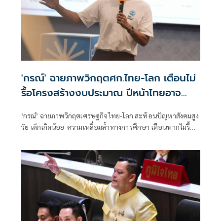
'กรณ์' ฉายภาพวิกฤตศก.ไทย-โลก เตือนไม่
รื้อโครงสร้างงบประมาณ ปีหน้าไทยอาจ
เสี่ยงไร้เงินใช้จ่าย
‘กรณ์’ ฉายภาพวิกฤตเศรษฐกิจไทย-โลก สะท้อนปัญหาสังคมสูง
วัย-เด็กเกิดน้อย-ความเหลื่อมล้ำทางการศึกษา เตือนหากไม่รื้อ
โครงสร้างงบประมาณ ปีหน้าไทยอาจเสี่ยงไร้เงินจ่าย หนุน
สังคายนางบฯ และปฏิรูปการเมืองด่วน