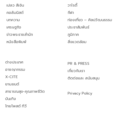
เปลว สีเงิน
วาไรตี้
คอลัมนิสต์
กีฬา
บทความ
ท่องเที่ยว – ศิลปวัฒนธรรม
เศรษฐกิจ
ประชาสัมพันธ์
ข่าวพระราชสำนัก
ภูมิภาค
หนังสือพิมพ์
สิ่งแวดล้อม
ต่างประเทศ
PR & PRESS
อาชญากรรม
เกี่ยวกับเรา
X-CITE
ติดต่อและ สนับสนุน
ยานยนต์
สาธารณสุข-คุณภาพชีวิต
Privacy Policy
บันเทิง
ไทยโพสต์ ทีวี