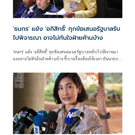
'ธนกร' แย้ง 'อภิสิทธิ์' ทุกข้อเสนอรัฐบาลรับ
ไปพิจารณา อาจไม่ทันใจฝ่ายค้านบ้าง
'ธนกร' แย้ง 'อภิสิทธิ์' ทุกข้อเสนอแนะรัฐบาลหยิบไปพิจารณา
แจงอาจไม่ทันใจฝ่ายค้านบ้าง ชี้บางเรื่องต้องใช้เวลา ยันนายกฯ
ไม่เคยนิ่งนอนใจ สั่งการใกล้ชิดห้ามทอดทิ้งประชาชน