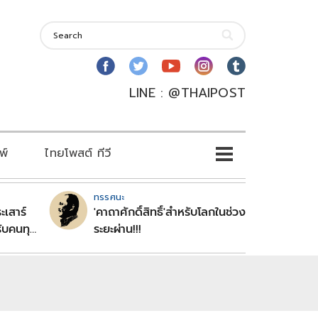
LINE : @THAIPOST
พ์
ไทยโพสต์ ทีวี
ทรรศนะ
ะเสาร์
'คาถาศักดิ์สิทธิ์'สำหรับโลกในช่วง
ับคนทุก
ระยะผ่าน!!!