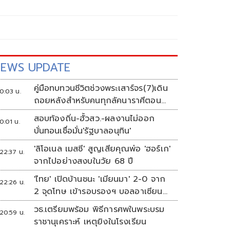
EWS UPDATE
คู่มือทบทวนชีวิตช่วงพระเสาร์จร(7)เดิน
0:03 น.
ถอยหลังสำหรับคนทุกลัคนาราศีตอน
ที่2
สอบท้องถิ่น-ฮั้วสว.-ผลงานไม่ออก
0:01 น.
บั่นทอนเชื่อมั่น'รัฐบาลอนุทิน'
'ลิโอเนล เมสซี' สูญเสียคุณพ่อ 'ฮอร์เก'
22:37 น.
จากไปอย่างสงบในวัย 68 ปี
'ไทย' เปิดบ้านชนะ 'เมียนมา' 2-0 จาก
22:26 น.
2 จุดโทษ เข้ารอบรองฯ บอลอาเซียน
ดวล 'สิงคโปร์'
วธ.เตรียมพร้อม พิธีการศพในพระบรม
20:59 น.
ราชานุเคราะห์ เหตุยิงในโรงเรียน