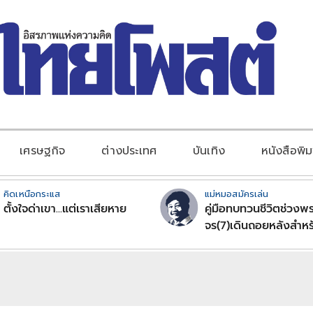
เศรษฐกิจ
ต่างประเทศ
บันเทิง
หนังสือพิม
คิดเหนือกระแส
แม่หมอสมัครเล่น
ตั้งใจด่าเขา...แต่เราเสียหาย
คู่มือทบทวนชีวิตช่วงพร
จร(7)เดินถอยหลังสำหร
ลัคนาราศีตอนที่2