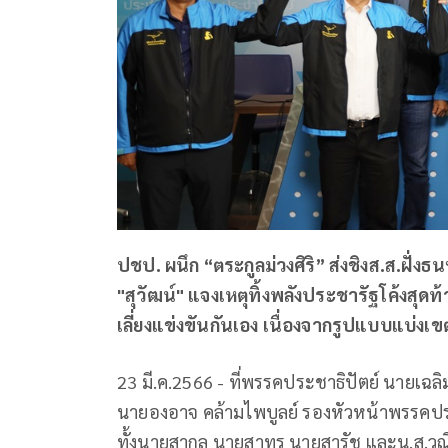
ปชป. ผนึก “ตระกูลม่วงศิริ” ส่งชิงส.ส.ฝั่
"สุวัฒน์" แจงเหตุทิ้งพลังประชารัฐโค้งสุดท้
เลี่ยงแข่งขันกันเอง เนื่องจากรูปแบบแบ่งเ
23 มี.ค.2566 - ที่พรรคประชาธิปัตย์ นายเฉล
นายองอาจ คล้ามไพบูลย์ รองหัวหน้าพรรคประช
ทั้งนายสากล นายสาทร นายสารัช และน.ส.วณิชชา 