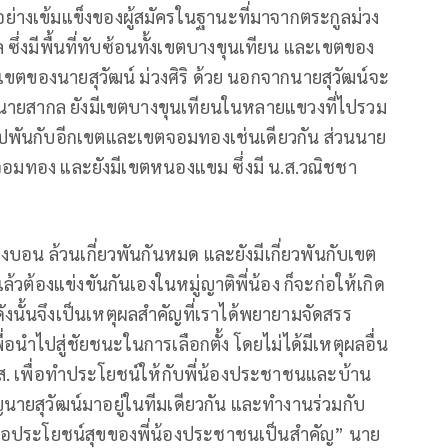
ย่างเข้มแข็งของผู้สมัครในฐานะที่มาจากตระกูลม่วง
ล ซึ่งมีพื้นที่ทับซ้อนทั้งเขตบางขุนเทียน และเขตของ
่ในเขตของนายสุวัฒน์ ม่วงศิริ ด้วย นอกจากนายสุวัฒน์จะ
งนายสากล ยังมีเขตบางขุนเทียนในหลายแขวงที่ไปรวม
พันกับอีกเขตและเขตจอมทองเช่นเดียวกัน ส่วนนาย
น จอมทอง และยังมีเขตหนองแขม ซึ่งมี น.ส.วณิชชา
บอน ล้วนเกี่ยวพันกันหมด และยังมีเกี่ยวพันกับเขต
วต้องแข่งขันกันเองในหมู่ญาติพี่น้อง ก็จะก่อให้เกิด
ังนั้นจึงเป็นเหตุผลสำคัญที่เราได้พยายามจัดสรร
ื่อนำไปสู่ชัยชนะในการเลือกตั้ง โดยไม่ได้มีเหตุผลอื่น
.ส. เพื่อทำประโยชน์ให้กับพี่น้องประชาชนและบ้าน
ญนายสุวัฒน์มาอยู่ในทีมเดียวกัน และทำงานร่วมกับ
อประโยชน์สุขของพี่น้องประชาชนเป็นสำคัญ” นาย