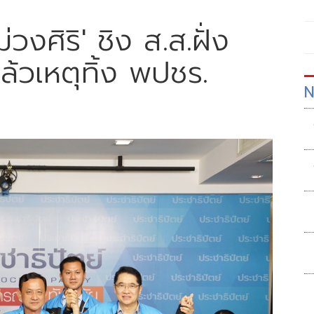
วงศิริ' ชิง ส.ส.ฝั่ง
ล้วเหตุทิ้ง พปชร.
N