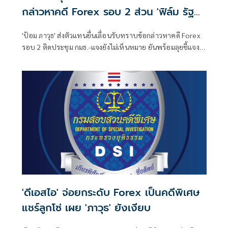
กล่าวหาคดี Forex รอบ 2 ส่วน 'ฟิล์ม รัฐ
ภูมิ' ยังเงียบ
'ป้อม ภาวุธ' ส่งตัวแทนยื่นเลื่อนรับทราบข้อกล่าวหาคดี Forex
รอบ 2 ติดประชุม กมธ.-แจงยังไม่เห็นหมาย ยันพร้อมลุยชี้แจง ดี
เอสไอ 3 ส.ค.นี้ ส่วน 'ฟิล์ม รัฐภูมิ' ยังเงียบ ไร้การติดต่อขอเลื่อน
หมายเรียกครั้งแรก
'ดีเอสไอ' จ่อยกระดับ Forex เป็นคดีพิเศษ
แชร์ลูกโซ่ เผย 'ภาวุธ' ยังเงียบ