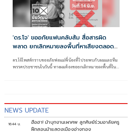
'ดร.โจ' ขออภัยแฟนคลับส้ม สื่อสารผิด
พลาด ยกเลิกหมายลงพื้นที่หาเสียงตลอด
วันอาทิตย์
ดร.โจ้โพสต์กราบขออภัยพ่อแม่พี่น้องที่ไปรอพบกับผมและทีม
พรรคประชาชนในวันนี้ ทางผมต้องขอยกเลิกหมายลงพื้นที่ใน
วันอาทิตย์นี้
NEWS UPDATE
ฮือฮา! ม้าบุกงานเผาศพ ลูกศิษย์ร่วมอาลัยครู
16:44 น.
ฝึกสอนม้าแสดงเมืองอ่างทอง