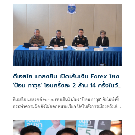
ดีเอสไอ แถลงยิบ เปิดเส้นเงิน Forex โยง
'ป้อม ภาวุธ' โอนครั้งละ 2 ล้าน 14 ครั้งในวัน
เดียว
ดีเอสไอ แถลงคดี Forex พบเส้นเงินโยง "ป้อม ภาวุธ" ยังไม่บ่งชี้
กระทำความผิด ยังไม่ออกหมายเรียก ปัดใบสั่งการเมืองหวังเล่น
งานกลับปมโครงการ TH-AI