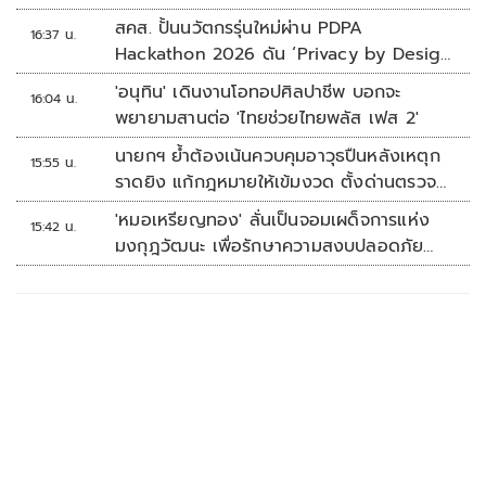
สคส. ปั้นนวัตกรรุ่นใหม่ผ่าน PDPA
16:37 น.
Hackathon 2026 ดัน ‘Privacy by Design
for all’ สู่โซลูชันคุ้มครองข้อมูลส่วนบุคคลที่
'อนุทิน' เดินงานโอทอปศิลปาชีพ บอกจะ
16:04 น.
ใช้ได้จริง
พยายามสานต่อ 'ไทยช่วยไทยพลัส เฟส 2'
นายกฯ ย้ำต้องเน้นควบคุมอาวุธปืนหลังเหตุก
15:55 น.
ราดยิง แก้กฎหมายให้เข้มงวด ตั้งด่านตรวจ
เพิ่ม
'หมอเหรียญทอง' ลั่นเป็นจอมเผด็จการแห่ง
15:42 น.
มงกุฎวัฒนะ เพื่อรักษาความสงบปลอดภัย
ภายในรพ.