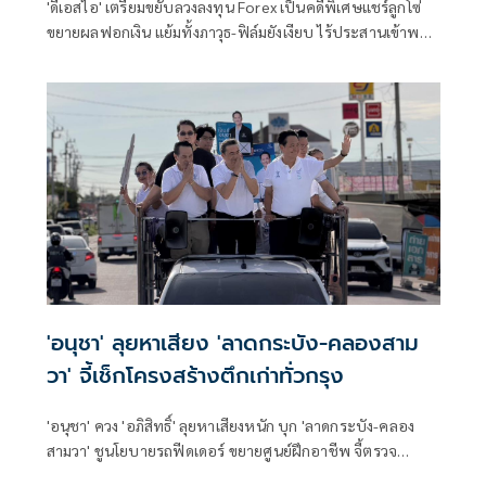
'ดีเอสไอ' เตรียมขยับลวงลงทุน Forex เป็นคดีพิเศษแชร์ลูกโซ่
ขยายผลฟอกเงิน แย้มทั้งภาวุธ-ฟิล์มยังเงียบ ไร้ประสานเข้าพบ
ยันทำตามพยานหลักฐาน-ขั้นตอนกม. จ่อออกหมายเรียกพยาน
'อนุชา' ลุยหาเสียง 'ลาดกระบัง-คลองสาม
วา' จี้เช็กโครงสร้างตึกเก่าทั่วกรุง
'อนุชา' ควง 'อภิสิทธิ์' ลุยหาเสียงหนัก บุก 'ลาดกระบัง-คลอง
สามวา' ชูนโยบายรถฟีดเดอร์ ขยายศูนย์ฝึกอาชีพ จี้ตรวจ
โครงสร้างอาคารเก่าชั้นในกรุง