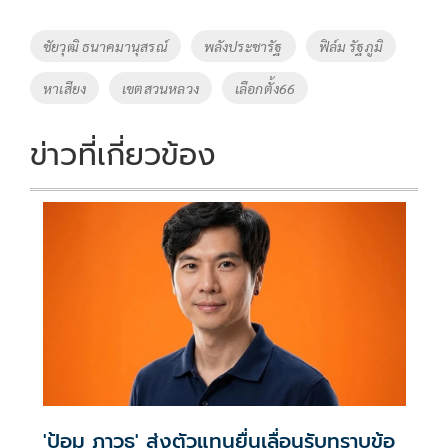
b
er
y
e
o
Li
Tags
ชัยวุฒิ ธนาคมานุสรณ์
พลังประชารัฐ
ฟิล์ม รัฐภูมิ
o
n
หาเสียง
เขตสวนหลวง
เลือกตั้ง66
k
k
ข่าวที่เกี่ยวข้อง
'ป้อม ภาวุธ' ส่งตัวแทนยื่นเลื่อนรับทราบข้อ