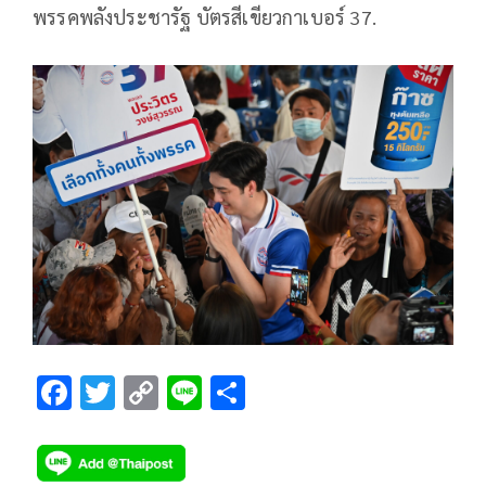
พรรคพลังประชารัฐ บัตรสีเขียวกาเบอร์ 37.
F
T
C
Li
S
ac
wi
o
n
h
e
tt
p
e
ar