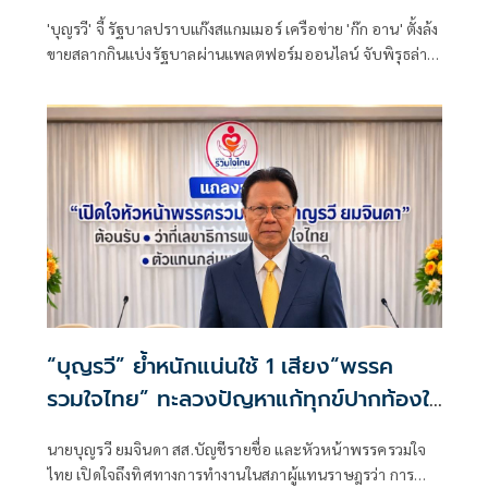
'บุญรวี' จี้ รัฐบาลปราบแก๊งสแกมเมอร์ เครือข่าย 'ก๊ก อาน' ตั้งล้ง
ขายสลากกินแบ่งรัฐบาลผ่านแพลตฟอร์มออนไลน์ จับพิรุธล่า
ซื้อรางวัลที่1 ในราคาสูงเกินจริง ใช้เป็นแหล่งฟอกเงินดำเป็นเงิน
ขาว
“บุญรวี” ย้ำหนักแน่นใช้ 1 เสียง“พรรค
รวมใจไทย” ทะลวงปัญหาแก้ทุกข์ปากท้องให้
ชาวบ้านสุดกำลัง
นายบุญรวี ยมจินดา สส.บัญชีรายชื่อ และหัวหน้าพรรครวมใจ
ไทย เปิดใจถึงทิศทางการทำงานในสภาผู้แทนราษฎรว่า การ