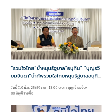
เลือกตั้งสมาชิกสภาผู้แทนราษฎรไทยเป็นการทั่วไป พ.ศ. 2569
เมื่อวันที่ 8 กุมภาพันธ์ ที่ผ่านมา พรรครวมใจไทย ได้รับความไว้
วางใจจากพี่น้องประชาชน ลงคะแนนเลือกตั้งให้เกือบ5 แสน
คะแนน ซึ่งแสดงถึงความไว้วางใจของประชาชนที่มีต่อพรรค
รวมใจไทย
“รวมใจไทย”ย้ำหนุนรัฐบาล“อนุทิน” “บุญรวี
ยมจินดา”นำทัพรวมใจไทยหนุนรัฐบาลอนุทิน
เสนอขับเคลื่อนช่วยเกษตรกร แรงงาน กลุ่ม
วันนี้ (10 มี.ค. 2569) เวลา 13.00 น.นายบุญรวี ยมจินดา
ชาติพันธุ์ มีคุณภาพชีวิตดีกว่าเดิม
สส.บัญชีรายชื่อ