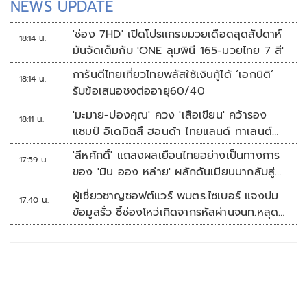
NEWS UPDATE
'ช่อง 7HD' เปิดโปรแกรมมวยเดือดสุดสัปดาห์
18:14 น.
มันจัดเต็มกับ 'ONE ลุมพินี 165-มวยไทย 7 สี'
การันตีไทยเที่ยวไทยพลัสใช้เงินกู้ได้ ‘เอกนิติ’
18:14 น.
รับข้อเสนอชงต่ออายุ60/40
'มะมาย-ปองคุณ' ควง 'เสือเขียน' คว้ารอง
18:11 น.
แชมป์ อิเดมิตสึ ฮอนด้า ไทยแลนด์ ทาเลนต์
คัพ สนาม 3
'สีหศักดิ์' แถลงผลเยือนไทยอย่างเป็นทางการ
17:59 น.
ของ 'มิน ออง หล่าย' ผลักดันเมียนมากลับสู่
อาเซียน
ผู้เชี่ยวชาญซอฟต์แวร์ พบตร.ไซเบอร์ แจงปม
17:40 น.
ข้อมูลรั่ว ชี้ช่องโหว่เกิดจากรหัสผ่านจนท.หลุด
ไม่ใช่ถูกแฮกระบบ