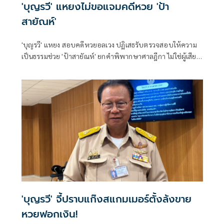
'บุญรวี' แหยงไม่ขอแจมคดีหวย 'ป้า
สายัณห์'
'บุญรวี' แหยง สอบคดีหวยอลเวง ปฏิเสธรับตรวจสอบให้ความ
เป็นธรรมช่วย 'ป้าสายัณห์' ยกคำพิพากษาศาลฎีกา ไม่ใช่ผู้เสีย
หาย ชี้สงสารแต่ช่วยเหลือไม่ได้ เป็นเรื่องบุญมีแต่กรรมบัง
'บุญรวี' จี้ปราบแก๊งสแกมเมอร์ตั้งล้งขาย
หวยฟอกเงิน!