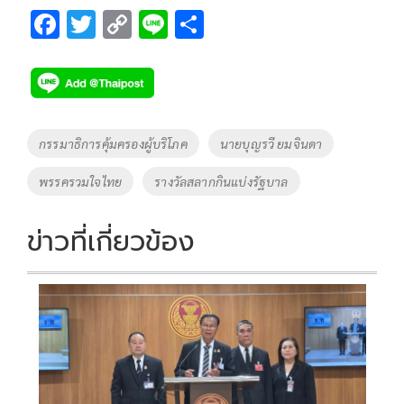
F
T
C
Li
S
ac
wi
o
n
h
e
tt
p
e
ar
b
er
y
e
o
Li
Tags
กรรมาธิการคุ้มครองผู้บริโภค
นายบุญรวี ยมจินดา
o
n
พรรครวมใจไทย
รางวัลสลากกินแบ่งรัฐบาล
k
k
ข่าวที่เกี่ยวข้อง