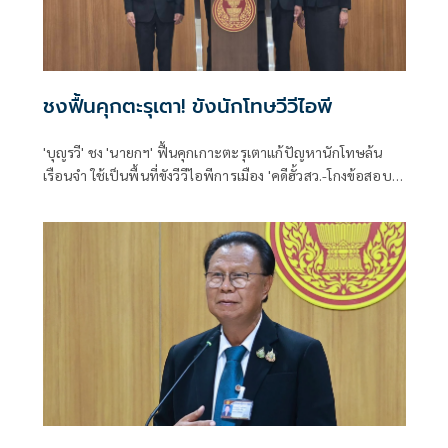
ชงฟื้นคุกตะรุเตา! ขังนักโทษวีวีไอพี
'บุญรวี' ชง 'นายกฯ' ฟื้นคุกเกาะตะรุเตาแก้ปัญหานักโทษล้น
เรือนจำ ใช้เป็นพื้นที่ขังวีวีไอพีการเมือง 'คดีฮั้วสว.-โกงข้อสอบ
ท้องถิ่น'