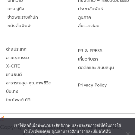
บทความ
ท่องเที่ยว – ศิลปวัฒนธรรม
เศรษฐกิจ
ประชาสัมพันธ์
ข่าวพระราชสำนัก
ภูมิภาค
หนังสือพิมพ์
สิ่งแวดล้อม
ต่างประเทศ
PR & PRESS
อาชญากรรม
เกี่ยวกับเรา
X-CITE
ติดต่อและ สนับสนุน
ยานยนต์
สาธารณสุข-คุณภาพชีวิต
Privacy Policy
บันเทิง
ไทยโพสต์ ทีวี
เราใช้คุกกี้เพื่อพัฒนาประสิทธิภาพ และประสบการณ์ที่ดีในการใช้
Copyright© thaipost.net, All rights reserved.,
เว็บไซต์ของคุณ คุณสามารถศึกษารายละเอียดได้ที่นี่