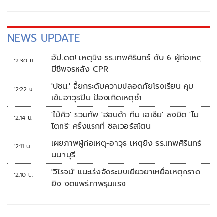
องคมนตรี ประชุมร่วมกับกรมป้องกันและบรรเทา
สาธารณภัย(ปภ.)
NEWS UPDATE
อัปเดต! เหตุยิง รร.เทพศิรินทร์ ดับ 6 ผู้ก่อเหตุ
12:30 น.
มีชีพจรหลัง CPR
'ปชน.' จี้ยกระดับความปลอดภัยโรงเรียน คุม
12:22 น.
เข้มอาวุธปืน ป้องเกิดเหตุซ้ำ
'ไม้คิว' ร่วมทัพ 'ฮอนด้า ทีม เอเชีย' ลงบิด 'โม
12:14 น.
โตทรี' ครั้งแรกที่ ซิลเวอร์สโตน
เผยภาพผู้ก่อเหตุ-อาวุธ เหตุยิง รร.เทพศิรินทร์
12:11 น.
นนทบุรี
'วิโรจน์' แนะเร่งจัดระบบเยียวยาเหยื่อเหตุกราด
12:10 น.
ยิง งดแพร่ภาพรุนแรง