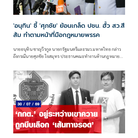
'อนุทิน' ชี้ 'ศุภชัย' ย้อนเกล็ด ปชน. ฮั้ว สว.สี
ส้ม ทำตามหน้าที่มือกฎหมายพรรค
นายอนุทิน ชาญวีรกูล นายกรัฐมนตรีและรมว.มหาดไทย กล่าว
ถึงกรณีนายศุภชัย ใจสมุทร ประธานคณะทํางานด้านกฎหมาย
พรรคภูมิใจไทย เรียกร้องให้ตรวจสอบคืนกรณีฮั้วสว.สีส้ม นา
ยกฯเห็นด้วยกับแนวทางนี้หรือไม่ ว่า นายศุภชัย ทําหน้าที่ของ
ท่าน