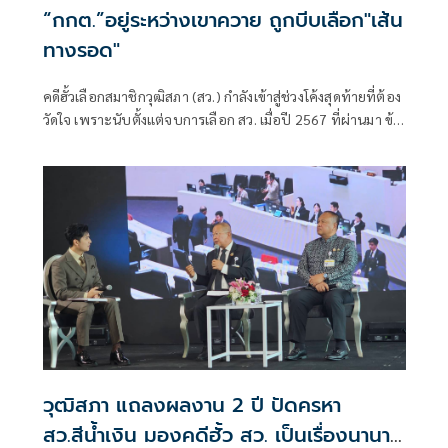
“กกต.”อยู่ระหว่างเขาควาย ถูกบีบเลือก"เส้น
ทางรอด"
คดีฮั้วเลือกสมาชิกวุฒิสภา (สว.) กำลังเข้าสู่ช่วงโค้งสุดท้ายที่ต้อง
วัดใจ เพราะนับตั้งแต่จบการเลือก สว. เมื่อปี 2567 ที่ผ่านมา ข้อ
ครหาเรื่องขบวนการจัดตั้ง การเดินสายจองห้องพักในกรุงเทพฯ
และปริมณฑล การแจกตั๋วเครื่องบิน ตลอดจนตารางโพยลง
คะแนน ได้กลายเป็นของติดตัว สว.ชุดปัจจุบันสัดส่วนเกินครึ่ง
สภา หรือที่เรียกกันติดปากว่า "สว.สีน้ำเงิน"
วุฒิสภา แถลงผลงาน 2 ปี ปัดครหา
สว.สีน้ำเงิน มองคดีฮั้ว สว. เป็นเรื่องนานา