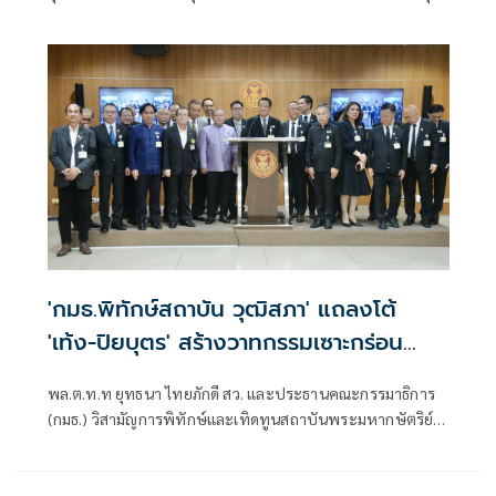
กว่า หากคณะกรรมการการเลือกตั้ง (กกต.) เสนอฟ้องศาล
'กมธ.พิทักษ์สถาบัน วุฒิสภา' แถลงโต้
'เท้ง-ปิยบุตร' สร้างวาทกรรมเซาะกร่อน
สถาบัน
พล.ต.ท.ท ยุทธนา ไทยภักดี สว. และประธานคณะกรรมาธิการ
(กมธ.) วิสามัญการพิทักษ์และเทิดทูนสถาบันพระมหากษัตริย์
สมาชิกวุฒิสภา นำคณะกมธ.ฯ แถลงจุดยืน ที่ไม่เห็นด้วยกับ
ข้อความนายปิยบุตร แสงกนกกุล เลขาธิการคณะก้าวหน้า ที่
เสนอให้ยกเลิกการแต่งตั้งคณะองคมนตรี ภายหลังปรากฏภาพ 9