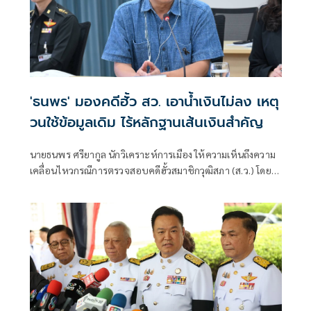
'ธนพร' มองคดีฮั้ว สว. เอาน้ำเงินไม่ลง เหตุ
วนใช้ข้อมูลเดิม ไร้หลักฐานเส้นเงินสำคัญ
นายธนพร ศรียากูล นักวิเคราะห์การเมือง ให้ความเห็นถึงความ
เคลื่อนไหวกรณีการตรวจสอบคดีฮั้วสมาชิกวุฒิสภา (ส.ว.) โดย
ระบุว่า ประเด็นดังกล่าวยังคงอาศัยข้อมูลชุดเดิมที่ถูกหยิบยกขึ้น
มาอย่างต่อเนื่อง และไม่น่าจะทำให้ผลของคดีเปลี่ยนแปลงไป
จากเดิม นายธนพรกล่าวว่า ในช่วงที่ พ.ต.อ.ทวี สอดส่อง ดำรง
ตำแหน่งรัฐมนตรีว่าการกระทรวงยุติธรรม และกำกับดูแลกรม
สอบสวนคดีพิเศษ (DSI) และ นายภูมิธรรม เวชชยชัย