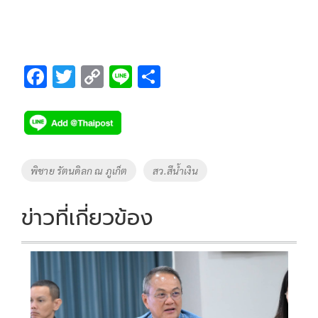
F
T
C
Li
S
ac
wi
o
n
h
e
tt
p
e
ar
b
er
y
e
o
Li
Tags
พิชาย รัตนดิลก ณ ภูเก็ต
สว.สีน้ำเงิน
o
n
k
k
ข่าวที่เกี่ยวข้อง