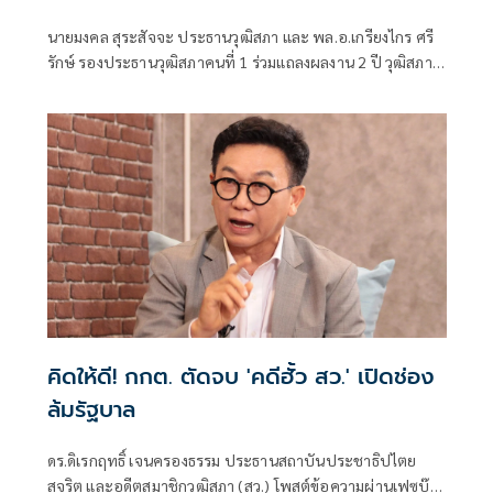
จิตตัง
นายมงคล สุระสัจจะ ประธานวุฒิสภา และ พล.อ.เกรียงไกร ศรี
รักษ์ รองประธานวุฒิสภาคนที่ 1 ร่วมแถลงผลงาน 2 ปี วุฒิสภา
ภารกิจเพื่อประชาชน รวมถึงผลการดำเนินงานภายใต้ความรับ
ผิดชอบ โดยมีวัตถุประสงค์เพื่อให้ประชาชนได้รับรู้ รับทราบ
ผลการดำเนินงานของวุฒิสภาในด้านต่างๆ
คิดให้ดี! กกต. ตัดจบ 'คดีฮั้ว สว.' เปิดช่อง
ล้มรัฐบาล
ดร.ดิเรกฤทธิ์ เจนครองธรรม ประธานสถาบันประชาธิปไตย
สุจริต และอดีตสมาชิกวุฒิสภา (สว.) โพสต์ข้อความผ่านเฟซบุ๊