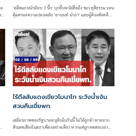
าล
'อดีตแกนนำม็อบ 3 นิ้ว' บุกยื่นหนังสือถึง รมว.ยุติธรรม วอน
ค
คุ้มครองความปลอดภัย 'อานนท์ นำภา' และผู้ต้องขังคดี
การเมือง หลังส่งจดหมายร้องหวั่นถูกแยกแดนเสี่ยงอันตราย
ไร้ดีลลับแดงเขียวโมนาโก ระวังน้ำเงิน
สวนคืนเขี่ยพท.
เสถียรภาพของรัฐบาลอนุทินในวันนี้ ไม่ได้ถูกท้าทายจาก
่ง
ตัวเลขเสียงในสภาเพียงอย่างเดียว หากแต่ถูกทดสอบผ่าน
“สงครามข่าวลือ” และความพยายามสร้างภาพความ