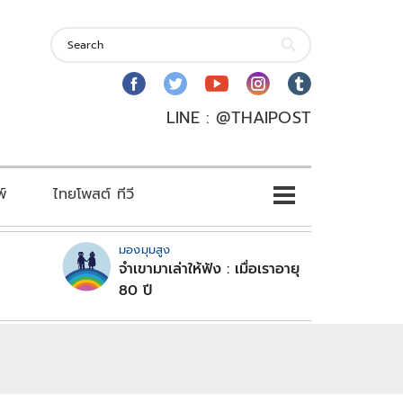
LINE : @THAIPOST
พ์
ไทยโพสต์ ทีวี
มองมุมสูง
จำเขามาเล่าให้ฟัง : เมื่อเราอายุ
80 ปี