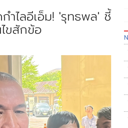
ำไลอีเอ็ม! 'รุทธพล' ชี้
อนไขสักข้อ
N