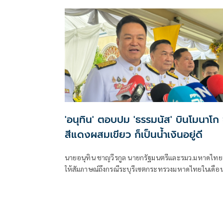
มหาดไทย ยกระดับมาตรการความปลอดภัยในระดับพื้นท
'อนุทิน' ตอบปม 'ธรรมนัส' บินโมนาโก ช
สีแดงผสมเขียว ก็เป็นน้ำเงินอยู่ดี
นายอนุทิน ชาญวีรกูล นายกรัฐมนตรีและรมว.มหาดไทย
ให้สัมภาษณ์ถึงกรณีระบุรีเซตกระทรวงมหาดไทยในเดือ
สิงหาคม จะเริ่มต้น ด้วยการโยกย้ายใช่หรือไม่ ว่า