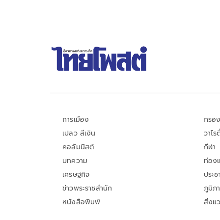
การเมือง
กรอง
เปลว สีเงิน
วาไรตี
คอลัมนิสต์
กีฬา
บทความ
ท่อง
เศรษฐกิจ
ประชา
ข่าวพระราชสำนัก
ภูมิภ
หนังสือพิมพ์
สิ่งแ