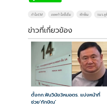
b
er
y
e
o
Li
Tags
กำไลEM
ถอดกำไลอีเอ็ม
ทักษิณ
รมว.ยุ
o
n
k
k
ข่าวที่เกี่ยวข้อง
ตั้งกก.ฟันวินัย3หมอตร. แบ่งหน้าที่
ช่วย‘ทักษิณ’