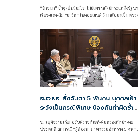
“รักชนก” ย้ำจุดยืนส้มมีเราไม่มีเทา หลังมีกระแสตั้งรัฐบ
เขียว-แดง-ส้ม “มาร์ค” โนคอมเมนต์ ฝันกลับมาเป็นพรร
หลัก “ผบ.ตร.” ตั้งกรรมการสอบ
รมว.ยธ. สั่งจับตา 5 พันคน บุคคลเฝ้า
ระวังเป็นกรณีพิเศษ ป้องกันทำผิดซ้ำ
หลังพ้นโทษ ลดความเสี่ยงเกิดเหตุร้าย
รมว.ยุติธรรม เรียกอธิบดีราชทัณฑ์-คุ้มครองสิทธิฯ-คุม
ประพฤติ ถก กรณี “ผู้ต้องหาฆาตกรรมอำพราง 5 ศพ” สั
กรมคุมประพฤติ เฝ้าระวังกลุ่มเสี่ยง พร้อมบูรณาการ