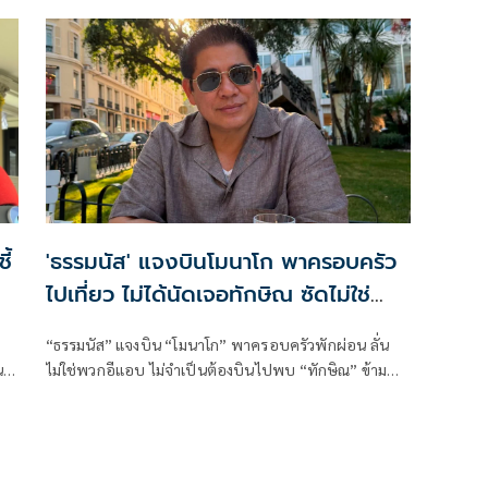
ี่
แตกแยกภายในเครือข่ายอำนาจของพรรคภูมิใจไทย
ี้
'ธรรมนัส' แจงบินโมนาโก พาครอบครัว
ไปเที่ยว ไม่ได้นัดเจอทักษิณ ซัดไม่ใช่
พวกอีแอบ
“ธรรมนัส” แจงบิน “โมนาโก” พาครอบครัวพักผ่อน ลั่น
น
ไม่ใช่พวกอีแอบ ไม่จำเป็นต้องบินไปพบ “ทักษิณ” ข้าม
ทวีป ชี้เช็กเส้นทางบินก็รู้ความจริง พร้อมติด #ไม่มี
ปฏิญญาMonaco