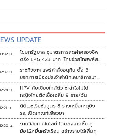
EWS UPDATE
โฆษกรัฐบาล ชูมาตรการลดค่าครองชีพ
13:32 น.
ตรึง LPG 423 บาท ‘ไทยช่วยไทยพลัส’
ดันเงินหมุนแสนล้าน
ราชกิจจาฯ แพร่คำสั่งอนุทิน ตั้ง 3
12:37 น.
ขรก.การเมืองประจำสำนักเลขาธิการนา
ยกฯ
HPV ภัยเงียบใกล้ตัว ชะล่าใจไม่ได้
12:28 น.
หญิงไทยติดเชื้อเฉลี่ย 9 ราย/วัน
นิติเวชเริ่มชันสูตร 8 ร่างเหยื่อเหตุยิง
12:21 น.
รร. เปิดเกณฑ์เยียวยา
งานวิจัยเทคโนโลยี โดดลงจากหิ้ง สู่
12:20 น.
มือ1.2หมื่นครัวเรือน สร้างรายได้เพิ่มทุก