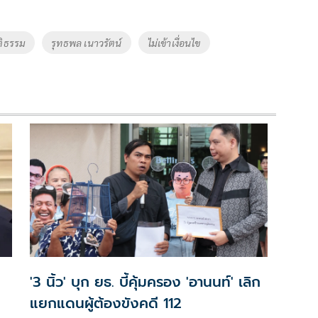
ติธรรม
รุทธพล เนาวรัตน์
ไม่เข้าเงื่อนไข
'3 นิ้ว' บุก ยธ. บี้คุ้มครอง 'อานนท์' เลิก
แยกแดนผู้ต้องขังคดี 112