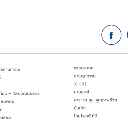
ต่างประเทศ
สถานการณ์
อาชญากรรม
้
X-CITE
ยานยนต์
เที่ยว – ศิลปวัฒนธรรม
สาธารณสุข-คุณภาพชีวิต
สัมพันธ์
บันเทิง
าค
ไทยโพสต์ ทีวี
วดล้อม