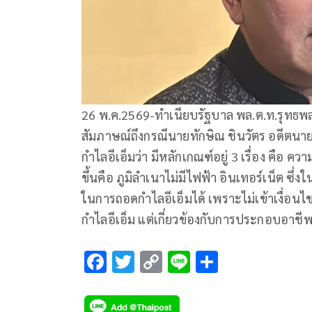
26 พ.ค.2569-ทำเนียบรัฐบาล พล.ต.ท.รุทธพล 
สัมภาษณ์ถึงกรณีนายทักษิณ ชินวัตร อดีต
กำไลอีเอ็มว่า มีหลักเกณฑ์อยู่ 3 เรื่อง คือ ค
ขึ้นคือ ภูมิลำเนาไม่มีไฟฟ้า อินเทอร์เน็ต ซึ่งใ
ในการถอดกำไลอีเอ็มได้ เพราะไม่เข้าเงื่อนไขทั
กำไลอีเอ็ม แต่เกี่ยวข้องกับการประกอบอาชีพ
F
T
C
Li
S
ac
wi
o
n
h
e
tt
p
e
ar