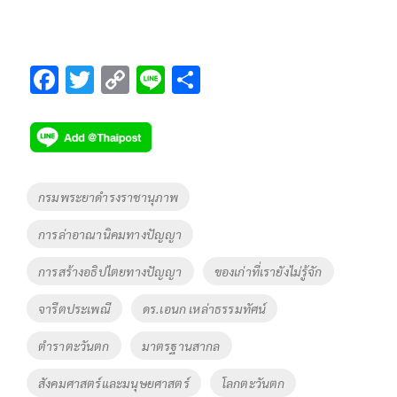
F
T
C
Li
S
ac
wi
o
n
h
e
tt
p
e
ar
b
er
y
e
o
Li
Tags
กรมพระยาดำรงราชานุภาพ
o
n
การล่าอาณานิคมทางปัญญา
k
k
การสร้างอธิปไตยทางปัญญา
ของเก่าที่เรายังไม่รู้จัก
จารีตประเพณี
ดร.เอนก เหล่าธรรมทัศน์
ตำราตะวันตก
มาตรฐานสากล
สังคมศาสตร์และมนุษยศาสตร์
โลกตะวันตก