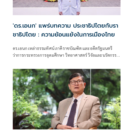
'ดร.เอนก' แพร่บทความ ประชาธิปไตยกับรา
ชาธิปไตย : ความย้อนแย้งในการเมืองไทย
ดร.เอนก เหล่าธรรมทัศน์ ภาคีราชบัณฑิต และอดีตรัฐมนตรี
ว่าการกระทรวงการอุดมศึกษา วิทยาศาสตร์ วิจัยและนวัตกรรม
(อว.) เผยแพร่ บทความเรื่อง ประชาธิปไตยกับราชาธิปไตย:
ความย้อนแย้งในการเมืองไทย มีเนื้อหาดังนี้