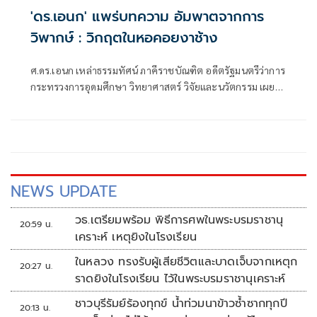
'ดร.เอนก' แพร่บทความ อัมพาตจากการ
วิพากษ์ : วิกฤตในหอคอยงาช้าง
ศ.ดร.เอนก เหล่าธรรมทัศน์ ภาคีราชบัณฑิต อดีตรัฐมนตรีว่าการ
กระทรวงการอุดมศึกษา วิทยาศาสตร์ วิจัยและนวัตกรรม เผย
แพร่บทความเรื่อง อัมพาตจากการวิพากษ์ : วิกฤตในหอคอย
งาช้าง มีเนื้อหาดังนี้
NEWS UPDATE
วธ.เตรียมพร้อม พิธีการศพในพระบรมราชานุ
20:59 น.
เคราะห์ เหตุยิงในโรงเรียน
ในหลวง ทรงรับผู้เสียชีวิตและบาดเจ็บจากเหตุก
20:27 น.
ราดยิงในโรงเรียน ไว้ในพระบรมราชานุเคราะห์
ชาวบุรีรัมย์ร้องทุกข์ น้ำท่วมนาข้าวซ้ำซากทุกปี
20:13 น.