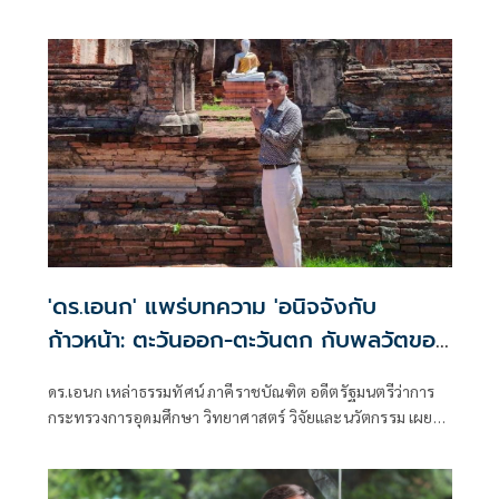
แพร่บทความ เรื่อง ผู้ใหญ่ฝ่ายประจำที่ยึดหลักรัฐบุรุษ มีเนื้อหา
ดังนี้
'ดร.เอนก' แพร่บทความ 'อนิจจังกับ
ก้าวหน้า: ตะวันออก-ตะวันตก กับพลวัตของ
สรรพสิ่ง'
ดร.เอนก เหล่าธรรมทัศน์ ภาคีราชบัณฑิต อดีตรัฐมนตรีว่าการ
กระทรวงการอุดมศึกษา วิทยาศาสตร์ วิจัยและนวัตกรรม เผย
แพร่บทความ เรื่อง อนิจจังกับก้าวหน้า: ตะวันออก-ตะวันตก
กับพลวัตของสรรพสิ่ง มีเนื้อหาดังนี้