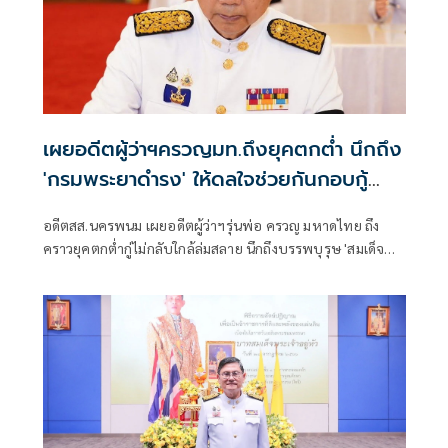
เผยอดีตผู้ว่าฯครวญมท.ถึงยุคตกต่ำ นึกถึง
'กรมพระยาดำรง' ให้ดลใจช่วยกันกอบกู้
เกียรติยศกลับคืน
อดีตสส.นครพนม เผยอดีตผู้ว่าฯรุ่นพ่อ ครวญ มหาดไทย ถึง
คราวยุคตกต่ำกู่ไม่กลับใกล้ล่มสลาย นึกถึงบรรพบุรุษ 'สมเด็จ
กรมพระยาดำรง ราชานุภาพ' ให้ดลใจ 'คนมหาดไทย' ช่วยกัน
กอบกู้เกียรติยศกลับคืนมา หวังนายกฯจัดการทุจริตสอบท้องถิ่น
อย่างตรงไปตรงมา หนุนสมาคมนักปกครอง ผลักดันการปฏิรูป
ระบบบริหารบุคคลยึดระบบคุณธรรม