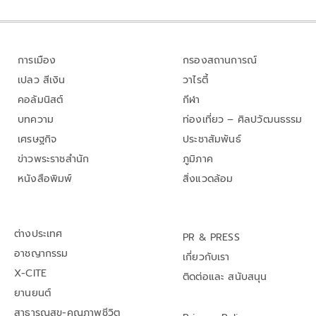
การเมือง
กรองสถานการณ์
เปลว สีเงิน
วาไรตี้
คอลัมนิสต์
กีฬา
บทความ
ท่องเที่ยว – ศิลปวัฒนธรรม
เศรษฐกิจ
ประชาสัมพันธ์
ข่าวพระราชสำนัก
ภูมิภาค
หนังสือพิมพ์
สิ่งแวดล้อม
ต่างประเทศ
PR & PRESS
อาชญากรรม
เกี่ยวกับเรา
X-CITE
ติดต่อและ สนับสนุน
ยานยนต์
สาธารณสุข-คุณภาพชีวิต