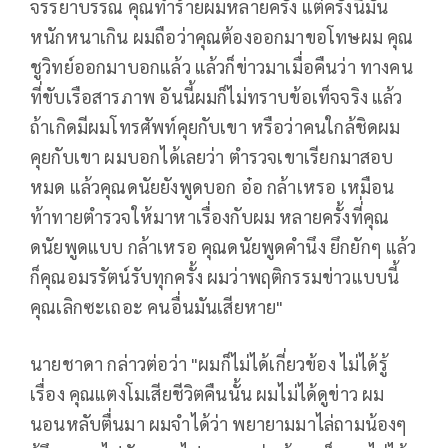
จรรยาบรรณ คุณทำร้ายผมหลายครั้ง แต่ครั้งนี้มัน
หนักหนาเกิน ผมถือว่าคุณต้องออกมาขอโทษผม คุณ
ชูวิทย์ออกมาบอกแล้ว แล้วก็ข่าวมาเมื่อคืนว่า ทางคน
ที่ขับเรือสารภาพ อันนี้ผมก็ไม่ทราบข้อเท็จจริง แล้ว
ถ้าเกิดมีผมโทรศัพท์คุยกับเขา หรือว่าคนใกล้ชิดผม
คุยกับเขา ผมบอกได้เลยว่า ตำรวจเขาเรียกมาสอบ
หมด แล้วคุณดนัยยังพูดบอก อ๋อ กล้าเหรอ เหมือน
ท้าทายตำรวจให้มาหาเรื่องกับผม หลายครั้งที่่คุณ
ดนัยพูดแบบ กล้าเหรอ คุณดนัยพูดคำนึง ยึกยักๆ แล้ว
ก็คุณอมรรัตน์รับทุกครั้ง ผมว่าพฤติกรรมข่าวแบบนี้
คุณเลิกซะเถอะ คนอื่นมันเสียหาย"
นายชาดา กล่าวต่อว่า "ผมก็ไม่ได้เกี่ยวข้อง ไม่ได้รู้
เรื่อง คุณแตงโมเสียชีวิตคืนนั้น ผมไม่ได้ดูข่าว ผม
นอนหลับตื่นมา ผมจำได้ว่า พยายามมาไล่ถามน้องๆ