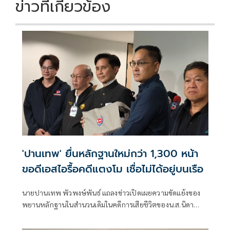
ข่าวที่เกี่ยวข้อง
'ปานเทพ' ยื่นหลักฐานใหม่กว่า 1,300 หน้า
ขอดีเอสไอรื้อคดีแตงโม เชื่อไม่ได้อยู่บนเรือ
นายปานเทพ พัวพงษ์พันธ์ แถลงข่าวเปิดเผยความขัดแย้งของ
พยานหลักฐานในสำนวนเดิมในคดีการเสียชีวิตของน.ส.นิดา
แตงโม พัชรวีระพงษ์ โดยนำหลักฐานเชิงวิทยาศาสตร์ ข้อมูล
พิกัดดาวเทียม และรายงานดิจิทัลที่มีความหนากว่า 1,300 หน้า