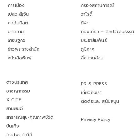
การเมือง
กรองสถานการณ์
เปลว สีเงิน
วาไรตี้
คอลัมนิสต์
กีฬา
บทความ
ท่องเที่ยว – ศิลปวัฒนธรรม
เศรษฐกิจ
ประชาสัมพันธ์
ข่าวพระราชสำนัก
ภูมิภาค
หนังสือพิมพ์
สิ่งแวดล้อม
ต่างประเทศ
PR & PRESS
อาชญากรรม
เกี่ยวกับเรา
X-CITE
ติดต่อและ สนับสนุน
ยานยนต์
สาธารณสุข-คุณภาพชีวิต
Privacy Policy
บันเทิง
ไทยโพสต์ ทีวี