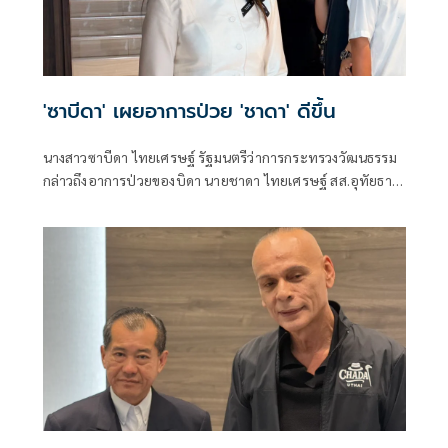
'ซาบีดา' เผยอาการป่วย 'ชาดา' ดีขึ้น
นางสาวซาบีดา ไทยเศรษฐ์ รัฐมนตรีว่าการกระทรวงวัฒนธรรม
กล่าวถึงอาการป่วยของบิดา นายชาดา ไทยเศรษฐ์ สส.อุทัยธานี
หลังจากที่ก่อนหน้านี้นายชาดา โพสต์ เฟสบุ๊คตัดพ้อถึงอาการ
ป่วยของตัวเองว่า“ปวดคอไม่รู้จะอยู่ถึงปี 2570 หรือไม่