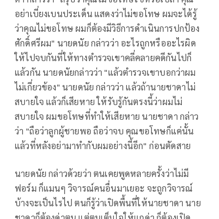
อย่าเบี่ยงเบนประเด็น แสดงว่าไม่ขอโทษ ผมจะได้รู้
ว่าคุณไม่ขอโทษ ผมก็ต้องมีวิธีการดำเนินการปกป้อง
ศักดิ์ศรีผม" นายดนัย กล่าวว่า อะไรถูกหรืออะไรผิด
ให้ไปจบกันที่ให้ทางตำรวจเขาคลี่คลายคดีกันไปก็
แล้วกัน นายดนัยกล่าวว่า "แล้วตำรวจเขาบอกว่าผม
ไม่เกี่ยวข้อง" นายดนัย กล่าวว่า แล้วถ้านายชาดาไม่
สบายใจ แล้วก็เสียหาย ให้รับรู้กันตรงนี้ว่าผมไม่
สบายใจ ผมขอโทษที่ทำให้เสียหาย นายชาดา กล่าว
ว่า "ถือว่าลูกผู้ชายพอ ถือว่าจบ คุณขอโทษก็แค่นั้น
แล้วที่หลังอย่ามาทำกับผมอย่างนี้อีก" ก่อนตัดสาย
นายดนัย กล่าวด้วยว่า ตนเคยพูดหลายครั้งว่าไม่มี
ฟอร์ม ก็แมนๆ วิจารณ์คนอื่นมาเยอะ จะถูกวิจารณ์
บ้างจะเป็นไรไป ตนก็รู้ว่าเปิดพื้นที่ให้นายชาดา นาย
ชาดาก็ต้องด่าตน แต่ตนเต็มใจให้แกด่า ก็ต้องเปิด