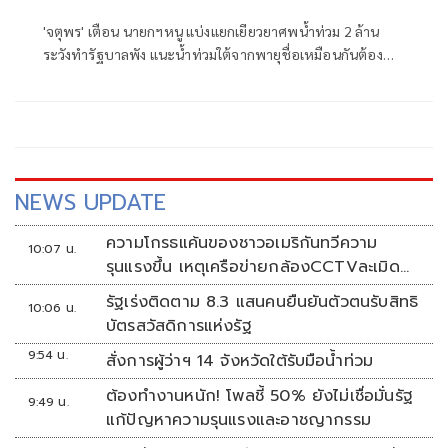
'จตุพร' เตือน นายกฯหนู แบ่งแยกเยียวยาศพน้ำท่วม 2 ล้าน
ระวังทำรัฐบาลพัง แนะน้ำท่วมใต้จากพายุชื่อเหมือนกันต้อง
เป็นธรรม ชดเชยเท่ากัน อย่าคิดแบบเขลาๆ แถเอาแต่
สถานการณ์ฉุกเฉินมาอ้าง จะเกิดเหตุไม่พอใจ ลุกลามไปกันใหญ่
NEWS UPDATE
ความโกรธแค้นของชาวอเมริกันทวีความ
10:07 น.
รุนแรงขึ้น เหตุเครือข่ายกล้องCCTVละเมิด
ความเป็นส่วนตัว
รัฐเร่งติดตาม 8.3 แสนคนยืนยันตัวตนรับสิทธิ
10:06 น.
บัตรสวัสดิการแห่งรัฐ
9:54 น.
สั่งการผู้ว่าฯ 14 จังหวัดใต้รับมือน้ำท่วม
ต้องทำงานหนัก! โพลชี้ 50% ยังไม่เชื่อมั่นรัฐ
9:49 น.
แก้ปัญหาความรุนแรงและอาชญากรรม