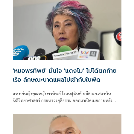
ยื่นตรงต่ออธิบดีกรมสอบสวนคดีพิเศษ (ดีเอสไอ)
'หมอพรทิพย์' มั่นใจ 'แตงโม' ไม่ได้ตกท้าย
เรือ ลักษณะบาดแผลไม่เข้ากับใบพัด
แพทย์หญิงคุณหญิงพรทิพย์ โรจนสุนันท์ อดีต ผอ.สถาบัน
นิติวิทยาศาสตร์ กระทรวงยุติธรรม ออกมาเปิดเผยภายหลัง
ประชุมร่วมกับคณะพนักงานสืบสวน แพทย์ผู้เชี่ยวชาญด้านนิติ
เวช และแพทย์ผู้เชี่ยวชาญด้านศัลยกรรมตกแต่ง