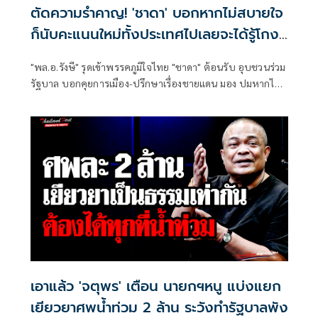
ตัดความรำคาญ! 'ชาดา' บอกหากไม่สบายใจ
ก็นับคะแนนใหม่ทั้งประเทศไปเลยจะได้รู้โกง
จริงหรือไม่
"พล.อ.รังษี" รุดเข้าพรรคภูมิใจไทย "ชาดา" ต้อนรับ อุบชวนร่วม
รัฐบาล บอกคุยการเมือง-ปรึกษาเรื่องชายแดน มอง ปมหากไม่
สบายใจก็นับคะแนนใหม่ทั้งประเทศไปเลย โกงหรือไม่ ความ
จริงจะได้ปรากฏ
เอาแล้ว 'จตุพร' เตือน นายกฯหนู แบ่งแยก
เยียวยาศพน้ำท่วม 2 ล้าน ระวังทำรัฐบาลพัง