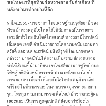
ขอโทษนาทีสุดท้ายก่อนวางสาย รับคำเตือน ที่
หลังอย่ามาทำอย่างนี้อีก
9 มี.ค.2565- นายชาดา ไทยเศรษฐ์ ส.ส.อุทัยธานี รอง
หัวหน้าพรรคภูมิใจไทย ได้ให้สัมภาษณ์ในรายการ
เจาะลึกทั่วไทย อินไซด์ไทยแลนด์ ทางสถานีโทรทัศน์
เอ็มคอต เอชดี ดำเนินรายการโดย นายดนัย เอกมหา
สวัสดิ์ และ น.ส.อมรรัตน์ มหิทธิรุกข์ โดยนายชาดา
กล่าวว่า นายดนัยไม่ให้ความเป็นธรรม ส่อเจตนาจะ
ทำให้สังคมชี้นำมาที่ตน เอาโพสต์ของนายชูวิทย์ กมล
วิศิษฐ์ อดีตหัวหน้าพรรครักประเทศไทย มาโยงกับ
ภาพของตน เมื่อครั้งที่เจอกับไฮโซปอ ตนุภัทร เลิศ
ทวีวิทย์ ในที่สาธารณะ ในงานบวช (บุตรชายนายกา
รุณ โหสกุล ส.ส.กทม. พรรคเพื่อไทย) นักข่าวและผู้คน
เยอะแยะ เป็นการพูดคุยปกติ ก็ยังบอกว่ามีอะไร