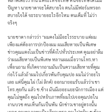
พลาดเดี๋ยวว่ากัน แต่จะให้ขอโทษ ตนขอโทษได้ไม่มี
ปัญหา นายชาดาจะได้สบายใจ ตนไม่มีฟอร์มหรอก
สบายใจได้ จะระบายอะไรอีกไหม ตนเต็มที่ ไม่ว่า
จริงๆ
นายชาดา กล่าวว่า "ผมคงไม่มีอะไรระบาย แต่ผม
เพียงแค่ต้องการปกป้องผม ผมเสียหายเป็นพิเศษ
ข่าวคุณแตงโมเป็นข่าวที่ดังไปทั่วประเทศ คุณอย่าลืม
ว่าผมเสียหายเป็นพิเศษ หลานผมเมื่อวานโทร.หา
เพื่อนถาม ที่เกิดจากถามมันเป็นความเสียหายที่คุณ
ก่อไว้ แล้วถ้าผมไปเกี่ยวพันกับคุณปอ ผมไม่ว่าอะไร
เลย แต่นี่คุณไผ่ (ไผ่ ลิกค์) ออกมายอมรับแล้วว่าเขา
โทร.คุยกัน แล้ว ช.ช้าง มันมีเยอะแยะนักการเมือง แต่
คุณไม่พูดถึง คุณไปหยิบภาพที่ผมไปเจอคุณปอใน
งานบวช คนเห็นกันเป็นพัน นักข่าวเขาอยู่ตรงนั้น
เยอะ คุณหาภาพแป๊บเดียวเหรอ คุณไปหยิบ ช.ช้าง