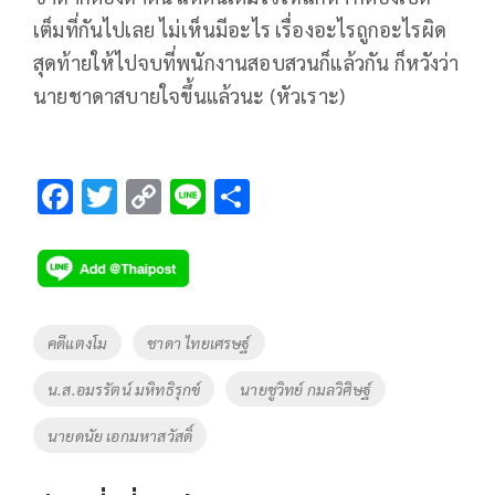
เต็มที่กันไปเลย ไม่เห็นมีอะไร เรื่องอะไรถูกอะไรผิด
สุดท้ายให้ไปจบที่พนักงานสอบสวนก็แล้วกัน ก็หวังว่า
นายชาดาสบายใจขึ้นแล้วนะ (หัวเราะ)
F
T
C
Li
S
ac
wi
o
n
h
e
tt
p
e
ar
b
er
y
e
o
Li
Tags
คดีแตงโม
ชาดา ไทยเศรษฐ์
o
n
น.ส.อมรรัตน์ มหิทธิรุกข์
นายชูวิทย์ กมลวิศิษฐ์
k
k
นายดนัย เอกมหาสวัสดิ์