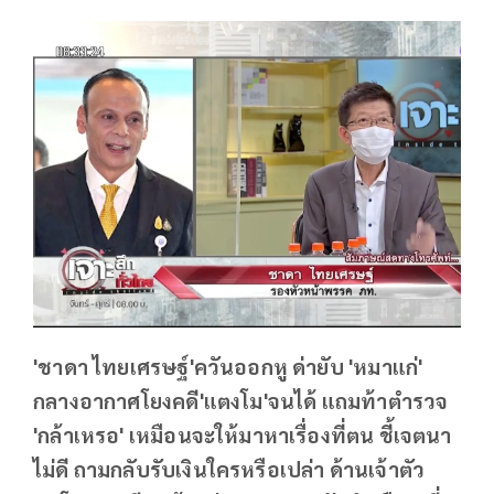
'ชาดา ไทยเศรษฐ์'ควันออกหู ด่ายับ 'หมาแก่'
กลางอากาศโยงคดี'แตงโม'จนได้ แถมท้าตำรวจ
'กล้าเหรอ' เหมือนจะให้มาหาเรื่องที่ตน ชี้เจตนา
ไม่ดี ถามกลับรับเงินใครหรือเปล่า ด้านเจ้าตัว