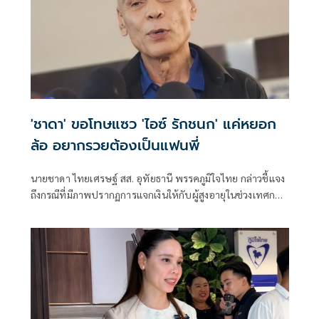
'ชาดา' ขอโทษแซว 'ไอซ์ รักชนก' แค่หยอก
ล้อ อยากรวยต้องเป็นแฟนพี่
นายชาดา ไทยเศรษฐ์ สส. อุทัยธานี พรรคภูมิใจไทย กล่าวชี้แจง
ถึงกรณีที่มีภาพปรากฏการแจกเงินให้กับผู้สูงอายุในช่วงเทศกาล
สงกรานต์ว่า เรื่องแจกเงิน ก็แจกคนแก่ไม่กี่คน ตาม อบต. ก็ถือว่า
เป็นธรรมเนียมของไทย ในช่วงที่เศรษฐกิจไม่ดี แล้วตนก็แจก
แบบนี้มาตั้งแต่นานแล้วแต่ช่วงที่การเลือกตั้ง ไม่เคยมีการแจก
และการมาแจกช่วงนี้ก็ไม่ได้มีผลต่อการเลือกตั้งแล้ว