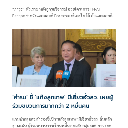
แลกจบคดี
“ภาวุธ” หัวเราะ หลังถูกรุมวิจารณ์ อวยโครงการ TH-AI
Passport หวังแลกผลคดี Forex ของดีเอสไอ โต้ ถ้าแลกผลคดี
ได้คงไม่มายืนอยู่ตรงนี้ รับลดบทบาทตรวจสอบ เหตุติดภารกิจ
งานประชุมคณะอนุฯหลายชุด เผยยังมีเพื่อน สส.รายอื่นของ
พรรคประชาชน รับผิดชอบโดยตรงอยู่แล้ว
‘คำรบ’ ชี้ 'แก๊งลูกเทพ' มีเอี่ยวฮั้วสว. เผยผู้
ร่วมขบวนการมากกว่า 2 หมื่นคน
แกนนำกลุ่มสว.สำรองชี้เป้า”แก๊งลูกเทพ”มีเอี่ยวฮั้วสว. ลั่นหลัก
ฐานแน่น ผู้ร่วมขบวนการเรือนหมื่น ยอมรับกลุ่มรมต.อาจรอด