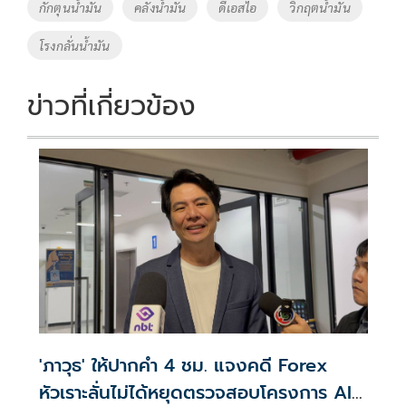
o
Li
Tags
กักตุนน้ำมัน
คลังน้ำมัน
ดีเอสไอ
วิกฤตน้ำมัน
o
n
โรงกลั่นน้ำมัน
k
k
ข่าวที่เกี่ยวข้อง
'ภาวุธ' ให้ปากคำ 4 ชม. แจงคดี Forex
หัวเราะลั่นไม่ได้หยุดตรวจสอบโครงการ AI