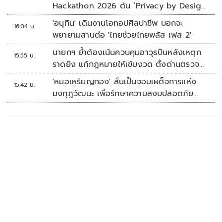
Hackathon 2026 ดัน ‘Privacy by Design
for all’ สู่โซลูชันคุ้มครองข้อมูลส่วนบุคคลที่
'อนุทิน' เดินงานโอทอปศิลปาชีพ บอกจะ
16:04 น.
ใช้ได้จริง
พยายามสานต่อ 'ไทยช่วยไทยพลัส เฟส 2'
นายกฯ ย้ำต้องเน้นควบคุมอาวุธปืนหลังเหตุก
15:55 น.
ราดยิง แก้กฎหมายให้เข้มงวด ตั้งด่านตรวจ
เพิ่ม
'หมอเหรียญทอง' ลั่นเป็นจอมเผด็จการแห่ง
15:42 น.
มงกุฎวัฒนะ เพื่อรักษาความสงบปลอดภัย
ภายในรพ.