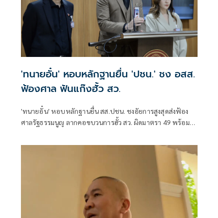
'ทนายอั๋น' หอบหลักฐานยื่น 'ปชน.' ชง อสส.
ฟ้องศาล ฟันแก๊งฮั้ว สว.
'ทนายอั๋น' หอบหลักฐานยื่น สส.ปชน. ชงอัยการสูงสุดส่งฟ้อง
ศาลรัฐธรรมนูญ ลากคอขบวนการฮั้ว สว. ผิดมาตรา 49 พร้อม
ฟันกกต. ผิด 157 ด้าน 'ภัณฑิล' ย้ำต้องคุ้มครองพยาน ไม่ใช่ข่มขู่