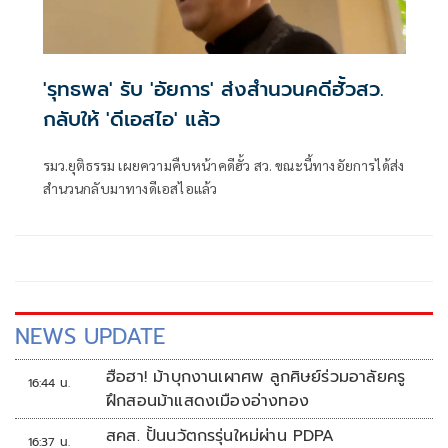
'รุทธพล' รับ 'อัยการ' ส่งสำนวนคดีฮั้วสว.
กลับให้ 'ดีเอสไอ' แล้ว
รมว.ยุติธรรม เผยความคืบหน้าคดีฮั้ว สว. ขณะนี้ทางอัยการได้ส่ง
สำนวนกลับมาทางดีเอสไอแล้ว
NEWS UPDATE
ฮือฮา! ม้าบุกงานเผาศพ ลูกศิษย์ร่วมอาลัยครู
16:44 น.
ฝึกสอนม้าแสดงเมืองอ่างทอง
สคส. ปั้นนวัตกรรุ่นใหม่ผ่าน PDPA
16:37 น.