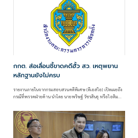
กกต. ส่อเลื่อนชี้ขาดคดีฮั้ว สว. เหตุพยาน
หลักฐานยังไม่ครบ
รายงานภายในจากกรมสอบสวนคดีพิเศษ (ดีเอสไอ) เปิดเผยถึง
กรณีที่พรรคฝ่ายค้าน นำโดย นายพริษฐ์ วัชรสินธุ หรือไอติม
สส.บัญชีรายชื่อ และรองหัวหน้าพรรคประชาชน พร้อมด้วย
นายยิ่งชีพ อัชฌานนท์ ผู้อำนวยการโครงการอินเทอร์เน็ตเพื่อ
กฎหมายประชาชน หรือไอลอว์ (iLaw) ได้นำคำให้การของ
พยานและเอกสารบางส่วนที่อ้างว่าเกี่ยวข้องกับคดีฮั้วเลือก
สมาชิกวุฒิสภา (สว.) มาเปิดเผยต่อสาธารณ