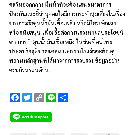
ตะวันออกกลาง มีหน้าที่จะต้องเสนอมาตรการ
ป้องกันและชี้ว่าบุคคลใดมีการกระทำสุ่มเสี่ยงในเรื่อง
ของการกักตุนน้ำมันเชื้อเพลิง หรือมีใครเพิกเฉย
หรือสนับสนุน เพื่อเอื้อต่อการแสวงหาผลประโยชน์
จากการกักตุนน้ำมันเชื้อเพลิง ในช่วงที่คนไทย
ประสบวิกฤติขาดแคลน แต่อย่างไรแล้วจะต้องดู
พยานหลักฐานที่ได้มาจากการรวบรวมข้อมูลอย่าง
ครบถ้วนรอบด้าน.
F
T
C
Li
S
ac
wi
o
n
h
e
tt
p
e
ar
b
er
y
e