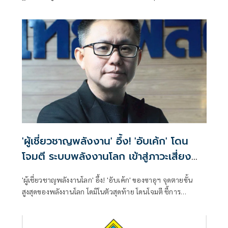
เพราะคดีอาญา หลักฐานต้องชัดสิ้นข้อสงสัย เตือนกกต.หากไม่
ส่งศาลฎีกาสอย 138 สว.โดนร้องเอาผิดติดคุก!
'ผู้เชี่ยวชาญพลังงาน' อึ้ง! 'อับเค้ก' โดน
โจมตี ระบบพลังงานโลก เข้าสู่ภาวะเสี่ยง
ที่สุดในรอบ 50 ปี
'ผู้เชี่ยวชาญพลังงานโลก' อึ้ง! 'อับเค้ก' ของซาอุฯ จุดตายขั้น
สูงสุดของพลังงานโลก โดมิโนตัวสุดท้าย โดนโจมตี ชี้การ
ออกแบบระบบการผลิตแยกน้ำมันดิบใช้เวลาซ่อมแซม 3-5 ปี
หวั่นการขาดแคลนโครงสร้างพลังงานโลกอย่างถาวร เข้าสู่ภาวะ
สุ่มเสี่ยงที่สุดในรอบ 50 ปีอย่างเป็นทางการ