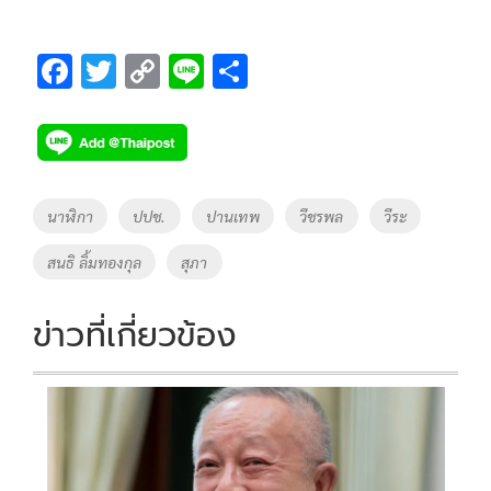
F
T
C
Li
S
ac
wi
o
n
h
e
tt
p
e
ar
b
er
y
e
o
Li
Tags
นาฬิกา
ปปช.
ปานเทพ
วีชรพล
วีระ
o
n
สนธิ ลิ้มทองกุล
สุภา
k
k
ข่าวที่เกี่ยวข้อง