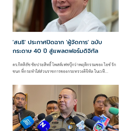
'สนธิ' ประกาศปิดฉาก 'ผู้จัดการ' ฉบับ
กระดาษ 40 ปี สู่แพลตฟอร์มดิจิทัล
ดร.กิตติธัช ชัยประสิทธิ์ โพสต์เฟซบุ๊กว่าพฤติกรรมของ ไอซ์ รัก
ชนก ที่กระทำใส่ส่วนราชการของกระทรวงดิจิทัล ในเวที
กรรมาธิการติดตามงบฯ ที่ไปแซะส่วนราชการที่ตอบไม่โดนใจ
ตัวเองว่า "ดิฉันเข้าใจแล้วว่าทำไมท่านถึงได้เลื่อนตำแหน่ง"