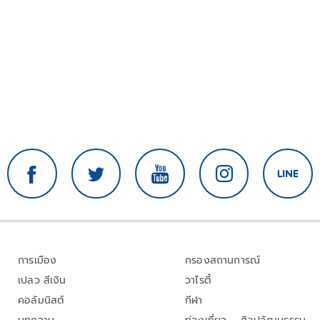
การเมือง
กรองสถานการณ์
เปลว สีเงิน
วาไรตี้
คอลัมนิสต์
กีฬา