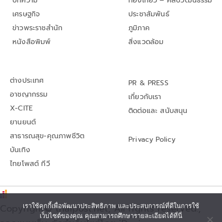
บทความ
ท่องเที่ยว – ศิลปวัฒนธรรม
เศรษฐกิจ
ประชาสัมพันธ์
ข่าวพระราชสำนัก
ภูมิภาค
หนังสือพิมพ์
สิ่งแวดล้อม
ต่างประเทศ
PR & PRESS
อาชญากรรม
เกี่ยวกับเรา
X-CITE
ติดต่อและ สนับสนุน
ยานยนต์
สาธารณสุข-คุณภาพชีวิต
Privacy Policy
บันเทิง
ไทยโพสต์ ทีวี
Copyright© thaipost.net, All rights reserved.,
เราใช้คุกกี้เพื่อพัฒนาประสิทธิภาพ และประสบการณ์ที่ดีในการใช้
เว็บไซต์ของคุณ คุณสามารถศึกษารายละเอียดได้ที่นี่