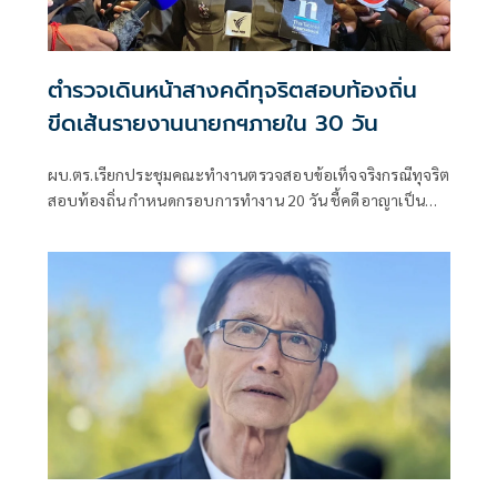
ตำรวจเดินหน้าสางคดีทุจริตสอบท้องถิ่น
ขีดเส้นรายงานนายกฯภายใน 30 วัน
ผบ.ตร.เรียกประชุมคณะทำงานตรวจสอบข้อเท็จจริงกรณีทุจริต
สอบท้องถิ่น กำหนดกรอบการทำงาน 20 วัน ชี้คดีอาญาเป็น
หน้าที่ ป.ป.ช. ดำเนินการ