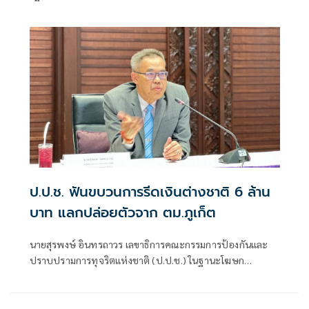
เพื่อบรรจุบุคคลเป็นข้าราชการหรือพนักงานส่วนท้องถิ่น พ.ศ.
2568 โดยแก้ไขคะแนนสอบและเรียกรับเงินจากผู้สมัครสอบ
เพื่อช่วยเหลือใ
ป.ป.ช. ฟันขบวนการรีดเงินต่างชาติ 6 ล้าน
บาท แลกปล่อยตัวจาก ตม.ภูเก็ต
นายสุรพงษ์ อินทรถาวร เลขาธิการคณะกรรมการป้องกันและ
ปราบปรามการทุจริตแห่งชาติ (ป.ป.ช.) ในฐานะโฆษก
สำนักงาน ป.ป.ช. แถลงถึงกรณีคณะกรรมการ ป.ป.ช. มีมติชี้มูล
ความผิด นายวิทยา สมศรีษมสกุล กับพวก รวม 6 คน กรณีร่วม
กันเรียกรับทรัพย์สิน จํานวน 6 ล้านบาท เป็นการตอบแทนใน