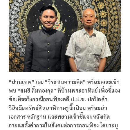
“ปานเทพ” เผย “วีระ สมความคิด” พร้อมคณะเข้า
พบ “สนธิ ลิ้มทองกุล” ที่บ้านพระอาทิตย์ เพื่อชี้แจง
ข้อเท็จจริงกรณีถอนฟ้องคดี ป.ป.ช. ปกปิดคำ
วินิจฉัยทรัพย์สินนาฬิกาหรูบิ๊กป้อม พร้อมนำ
เอกสาร หลักฐาน และพยานเข้าชี้แจง หลังเกิด
กระแสตั้งคำถามในสังคมต่อการถอนฟ้อง โดยระบุ