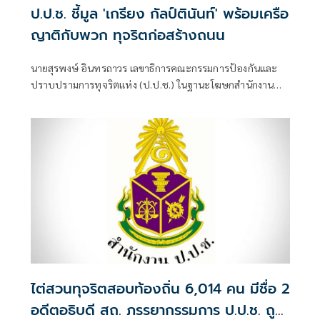
ป.ป.ช. ชี้มูล 'เกรียง กัลป์ตินันท์' พร้อมเครือ
ญาติกับพวก ทุจริตก่อสร้างถนน
นายสุรพงษ์ อินทรถาวร เลขาธิการคณะกรรมการป้องกันและ
ปราบปรามการทุจริตแห่ง (ป.ป.ช.) ในฐานะโฆษกสำนักงาน
ป.ป.ช. เปิดเผยว่า คณะกรรมการ ป.ป.ช. มีมติชี้มูลความผิด นาง
รจนา กัลป์ตินันท์ เมื่อครั้งดำรงตำแหน่งนายกเทศมนตรีนคร
อุบลราชธานี จังหวัดอุบลราชธานี
ไต่สวนทุจริตสอบท้องถิ่น 6,014 คน มีชื่อ 2
อดีตอธิบดี สถ. ภรรยากรรมการ ป.ป.ช. ถูก