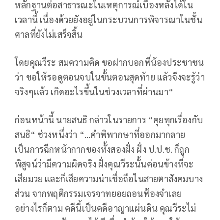
หลักฐานต่อสาธารณะในเหตุการณ์เบื้องหลังได้ใน
เวลานี้ เนื่องด้วยยังอยู่ในกระบวนการพิจารณาในชั้น
ศาลที่ยังไม่เสร็จสิ้น
โดยคุณวีระ สมความคิด ขอฝากบอกพี่น้องประชาชน
ว่า ขอให้รอดูตอนจบในขั้นตอนสุดท้าย แล้วจึงจะรู้ว่า
จริงๆแล้ว เกิดอะไรขึ้นในช่วงเวลาที่ผ่านมา“
ก่อนหน้านี้ นายสนธิ กล่าวในรายการ “คุยทุกเรื่องกับ
สนธิ“ ช่วงหนึ่งว่า “…คำพิพากษาที่ออกมากลาย
เป็นการฉีกหน้ากากของทั้งสองฝั่ง ฝั่ง ป.ป.ช. ก็ถูก
พิสูจน์ว่ามีความผิดจริง ฝั่งคุณวีระนั้นค่อนข้างที่จะ
เสียมวย และก็เสียความน่าเชื่อถือในสายตาสังคมบาง
ส่วน จากพฤติกรรมเจรจาทยอยถอนฟ้องจำเลย
อย่างไรก็ตาม คดีนี้เป็นคดีอาญาแผ่นดิน คุณวีระไม่