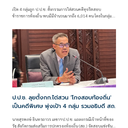
กล่าวหาด้วย
เปิด 4 กลุ่มถูก ป.ป.ช. ตั้งกรรมการไต่สวนคดีทุจริตสอบ
ข้าราชการท้องถิ่น พบมีมีจำนวนมากถึง 6,014 คน โดยในกลุ่มผู้
บริหารระดับสูงกรมส่งเสริมการปกครองท้องถิ่น มีชื่อของ 2อดีต
อธิบดีคือ 1.ร.ต.ท.ภพชนก ชลานุเคราะห์ ที่ดำรงตำแหน่งอธิบดี
กรมส่งเสริมการปกครองท้องถิ่น วันที่ 29 ก.ค.-11 พ.ย. 2568
ป.ป.ช. ลุยตั้งกก.ไต่สวน 'โกงสอบท้องถิ่น'
เป็นคดีพิเศษ พุ่งเป้า 4 กลุ่ม รวมอธิบดี สถ.
นายสุรพงษ์ อินทรถาวร เลขาฯป.ป.ช. แถลงกรณีเจ้าหน้าที่ของ
รัฐ สังกัดกรมส่งเสริมการปกครองท้องถิ่น (สถ.) จัดสอบแข่งขัน