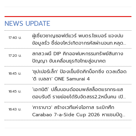
การที่จะจูงใจเจ้าพนักงานเพื่อให้ดําเนินการปล่อยตัว (ประกัน
ตัว)
NEWS UPDATE
ผู้เชี่ยวชาญซอฟต์แวร์ พบตร.ไซเบอร์ แจงปม
17:40 น.
ข้อมูลรั่ว ชี้ช่องโหว่เกิดจากรหัสผ่านจนท.หลุด
ไม่ใช่ถูกแฮกระบบ
สกสว.ผนึ DIP คิกออฟมหกรรมทรัพย์สินทาง
17:20 น.
ปัญญา ขับเคลื่อนธุรกิจไทยสู่อนาคต
'ซุปเปอร์เล็ก' ป้องเข็มขัดคิกบ็อกซิ่ง ดวลเดือด
16:45 น.
'ดิ เบลลา' ONE Samurai 4
‘เอกนิติ’ ปลื้มบอนด์ออมพลัสล็อตแรกกระแส
16:45 น.
ตอบรับดี รายย่อยได้รับจัดสรร2.2หมื่นคน เปิด
จองรอบใหม่ก.ย.นี้
'คาราบาว' สร้างเวทีแห่งโอกาส ระเบิกศึก
16:43 น.
Carabao 7-a-Side Cup 2026 หาแชมป์ดู
บอลที่เวมบลีย์