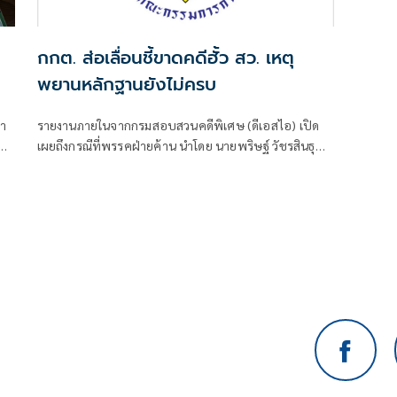
กกต. ส่อเลื่อนชี้ขาดคดีฮั้ว สว. เหตุ
พยานหลักฐานยังไม่ครบ
รายงานภายในจากกรมสอบสวนคดีพิเศษ (ดีเอสไอ) เปิด
เผยถึงกรณีที่พรรคฝ่ายค้าน นำโดย นายพริษฐ์ วัชรสินธุ
หรือไอติม สส.บัญชีรายชื่อ และรองหัวหน้าพรรค
ประชาชน พร้อมด้วย นายยิ่งชีพ อัชฌานนท์ ผู้อำนวยการ
โครงการอินเทอร์เน็ตเพื่อกฎหมายประชาชน หรือไอลอว์
(iLaw) ได้นำคำให้การของพยานและเอกสารบางส่วนที่อ้าง
ว่าเกี่ยวข้องกับคดีฮั้วเลือกสมาชิกวุฒิสภา (สว.) มาเปิดเผย
ต่อสาธารณ