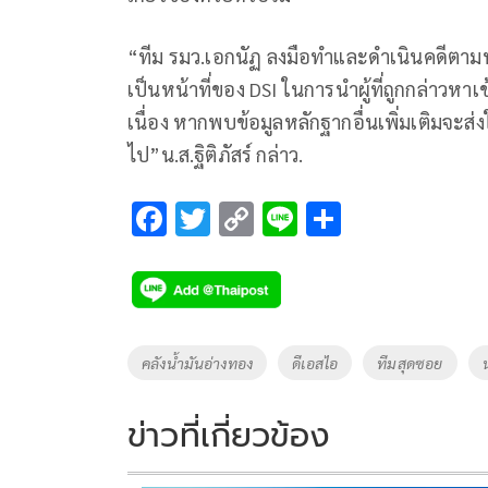
“ทีม รมว.เอกนัฏ ลงมือทำและดำเนินคดีตา
เป็นหน้าที่ของ DSI ในการนำผู้ที่ถูกกล่าวหา
เนื่อง หากพบข้อมูลหลักฐากอื่นเพิ่มเติมจะส
ไป”น.ส.ฐิติภัสร์ กล่าว.
F
T
C
Li
S
ac
wi
o
n
h
e
tt
p
e
ar
b
er
y
e
o
Li
Tags
คลังน้ำมันอ่างทอง
ดีเอสไอ
ทีมสุดซอย
o
n
k
k
ข่าวที่เกี่ยวข้อง