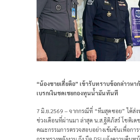
“น้องชายเสี่ยตือ” เข้ารับทราบข้อกล่าวหากับ
เบรกเงินชดเชยกองทุนน้ำมันทันที
7 มิ.ย.2569 – จากกรณีที่ “ทีมสุดซอย” ได้ส่งห
ช่วงเดือนที่ผ่านมา ล่าสุด น.ส.ฐิติภัสร์ โ
คณะกรรมการตรวจสอบอย่างเข้มข้นเพื่อการปฏิ
กระทรวงพลังงาน ถึง มือ DSI แจ้งความคืบหน