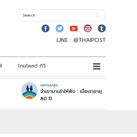
LINE : @THAIPOST
พ์
ไทยโพสต์ ทีวี
มองมุมสูง
จำเขามาเล่าให้ฟัง : เมื่อเราอายุ
80 ปี