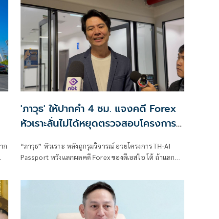
'ภาวุธ' ให้ปากคำ 4 ชม. แจงคดี Forex
หัวเราะลั่นไม่ได้หยุดตรวจสอบโครงการ
AI แลกจบคดี
จาก
“ภาวุธ” หัวเราะ หลังถูกรุมวิจารณ์ อวยโครงการ TH-AI
Passport หวังแลกผลคดี Forex ของดีเอสไอ โต้ ถ้าแลกผล
คดีได้คงไม่มายืนอยู่ตรงนี้ รับลดบทบาทตรวจสอบ เหตุติด
งคง
ภารกิจงานประชุมคณะอนุฯหลายชุด เผยยังมีเพื่อน
สส.รายอื่นของพรรคประชาชน รับผิดชอบโดยตรงอยู่แล้ว