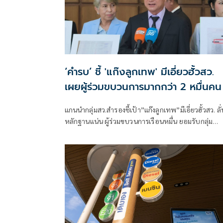
‘คำรบ’ ชี้ 'แก๊งลูกเทพ' มีเอี่ยวฮั้วสว.
เผยผู้ร่วมขบวนการมากกว่า 2 หมื่นคน
แกนนำกลุ่มสว.สำรองชี้เป้า”แก๊งลูกเทพ”มีเอี่ยวฮั้วสว. ลั่
หลักฐานแน่น ผู้ร่วมขบวนการเรือนหมื่น ยอมรับกลุ่ม
รมต.อาจรอด เพราะคดีอาญา หลักฐานต้องชัดสิ้นข้อสงส
เตือนกกต.หากไม่ส่งศาลฎีกาสอย 138 สว.โดนร้องเอาผิ
ติดคุก!