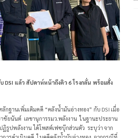
 DSI แล้ว สัปดาห์หน้าถึงคิว 6 โรงกลั่น พร้อมสั่ง
ลักฐานเพิ่มเติมคดี “คลังน้ำมันอ่างทอง” กับ DSI เมื่อ
ชติเดชาชัยนันต์ เลขานุการรมว.พลังงาน ในฐานะประธาน
รูปพลังงาน ได้โพสต์เฟซบุ๊กส่วนตัว ระบุว่า จาก
้าการดำเนินคดี ในคดีคลังน้ำมันอ่างทอง จากกรณีที่