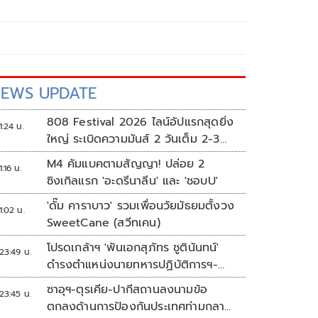
EWS UPDATE
808 Festival 2026 ไลน์อัปแรกสุดยิ่ง
1:24 น.
ใหญ่ ระเบิดความมันส์ 2 วันเต็ม 2-3
ต.ค.นี้
M4 คัมแบคตามสัญญา! ปล่อย 2
1:16 น.
ซิงเกิลแรก 'อะดรีนาลีน' และ 'ชอบU'
'ดั๊ม คาราบาว' รวมเพื่อนวัยมัธยมตั้งวง
1:02 น.
SweetCane (สวีทเคน)
โปรดเกล้าฯ 'พันเอกสุภัทร ชูตินันทน์'
23:49 น.
ดำรงตำแหน่งนายทหารปฏิบัติการฯ-
พระราชทานยศ 'พลตรี'
ซาอุฯ-ตุรเคีย-ปากีสถานลงนามข้อ
23:45 น.
ตกลงด้านการป้องกันประเทศท่ามกลาง