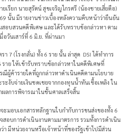
ียก นายสุรัตน์ สุขเจริญไกรศรี (น้องชายเสี่ยตือ)
9 นั้น มีรายงานข่าวเบื้องหลังความคืบหน้าว่ายืนยัน
กรมสอบสวนคดีพิเศษ และได้รับทราบข้อกล่าวหา ตาม
อวันเสาร์ที่ 6 มิ.ย. ที่ผ่านมา
ตรา 7 (โรงกลั่น) ทั้ง 6 ราย นั้น ล่าสุด DSI ได้ทำการ
 6 ราย ให้เข้ารับทราบข้อกล่าวหาในคดีพิเศษที่
้ กรณีผู้ค้ารายใดที่ถูกกล่าวหาดำเนินคดีตามนโยบาย
ระงับจ่ายเงินชดเชยจากกองทุนน้ำทันเชื้อเพลิง ใน
่าผลการพิจารณาในชั้นศาลเสร็จสิ้น
ุดซอยจะมอบเอกสารหลักฐานใบกำกับการขนส่งของทั้ง 6
รวจสอบการดำเนินงานตามมาตรการ รวมทั้งการดำเนิน
มีหน่วยงานหรือเจ้าหน้าที่ของรัฐเข้าไปมีส่วน