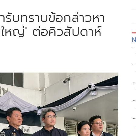
ข้ารับทราบข้อกล่าวหา
นใหญ่' ต่อคิวสัปดาห์
N