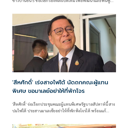
ชาวบ้านยื่น 5 ข้อเรียกร้องหลังเปิดใหม่ เพื่อพัฒนาและฟื้นฟู
แหล่งท่องเที่ยวชายแดนด่านนอกอย่างยั่งยืน
'สีหศักดิ์' เร่งสางไฟใต้ นัดถก​คณะผู้แทน
พิเศษ​​​ ขอมาเลย์​อย่าให้ที่พักโจร
'สีหศักดิ์' จ่อเรียก​ประชุมคณะผู้แทนพิเศษรัฐบาล​สัปดาห์นี้​ สาง
ปมไฟใต้​ ประสานมาเลเซีย​อย่าให้ที่พักพิง​โจรใต้ พร้อมแก้
ปัญหาบุคคลสองสัญชาติ​ ลั่นรับไม่ได้บีอาร์เอ็นใช้ความรุนแรง​
โชว์ตัวตน