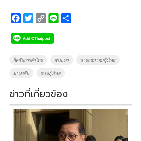
F
T
C
Li
S
ac
wi
o
n
h
e
tt
p
e
ar
b
er
y
e
o
Li
Tags
กีดกันการค้าไทย
ครม.เงา
นายกสมาคมกุ้งไทย
o
n
มาเลเซีย
แบนกุ้งไทย
k
k
ข่าวที่เกี่ยวข้อง