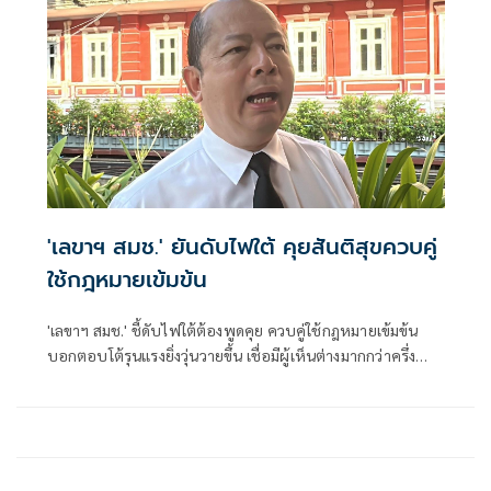
'เลขาฯ สมช.' ยันดับไฟใต้ คุยสันติสุขควบคู่
ใช้กฎหมายเข้มข้น
'เลขาฯ สมช.' ชี้ดับไฟใต้ต้องพูดคุย ควบคู่ใช้กฎหมายเข้มข้น
บอกตอบโต้รุนแรงยิ่งวุ่นวายขึ้น เชื่อมีผู้เห็นต่างมากกว่าครึ่ง
พร้อมเข้ากระบวนการ รับมาเลเซียสำคัญทำให้สงบได้