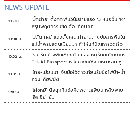
NEWS UPDATE
'บิ๊กต่าย' ตั้งกก.ฟันวินัยร้ายแรง '3 หมอชั้น 14'
10:28 น.
สรุปพฤติกรรมชัดเอื้อ 'ทักษิณ'
'ปลัด ทส.' แจงตั้งคณะทำงานสางปมสารพิษใน
10:08 น.
แม่น้ำพรมแดนเมียนมา ทำให้แก้ปัญหารวดเร็ว
'ธนารัตน์' พลิกเสียงค้านแจงเหตุรับบทวิทยากร
10:02 น.
TH-AI Passport หวังกำกับใช้งบเหมาะสม ชู
จุดเด่นคนไทยได้ใช้ AI ระดับโปร ลดเหลื่อมล้ำ
'ไทย-เมียนมา' จับมือใช้ดาวเทียมรับมือไฟป่า-น้ำ
10:01 น.
ทางเทคโนโลยี เซฟงบไปกว่า900ล้าน เชื่อหาก
ท่วม-ภัยพิบัติ
ใช้เต็มที่เอกชนขาดทุนย่อยยับ
'โค้ชหมี' ติงลูกทีมข้อผิดพลาดเพียบ หลังพ่าย
9:50 น.
'รัสเซีย' ยับ