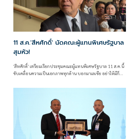
11 ส.ค.'สีหศักดิ์' นัดคณะผู้แทน​พิเศษรัฐบาล
สุมหัว!
'สีหศักดิ์'​ เตรียมเรียกประชุมคณะผู้แทน​พิเศษรัฐบาล​ 11 ส.ค.นี้​
ขับเคลื่อนความเป็นเอกภาพทุกด้าน​ บอก​มาเลเซีย​ อย่าให้มีก็
แล้วกัน​